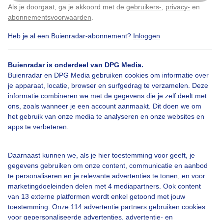
Als je doorgaat, ga je akkoord met de
gebruikers-
,
privacy-
en
Klik
hier
om dit aan te passen
Door: public
Gemaakt: 07-06-2026, 69x bekeken
abonnementsvoorwaarden
.
Heb je al een Buienradar-abonnement?
Inloggen
Buienradar is onderdeel van DPG Media.
Buienradar en DPG Media gebruiken cookies om informatie over
Bekijk slideshow
je apparaat, locatie, browser en surfgedrag te verzamelen. Deze
informatie combineren we met de gegevens die je zelf deelt met
ons, zoals wanneer je een account aanmaakt. Dit doen we om
het gebruik van onze media te analyseren en onze websites en
apps te verbeteren.
Een moment geduld aub...
Daarnaast kunnen we, als je hier toestemming voor geeft, je
gegevens gebruiken om onze content, communicatie en aanbod
te personaliseren en je relevante advertenties te tonen, en voor
marketingdoeleinden delen met 4 mediapartners. Ook content
van 13 externe platformen wordt enkel getoond met jouw
toestemming. Onze 114 advertentie partners gebruiken cookies
voor gepersonaliseerde advertenties, advertentie- en