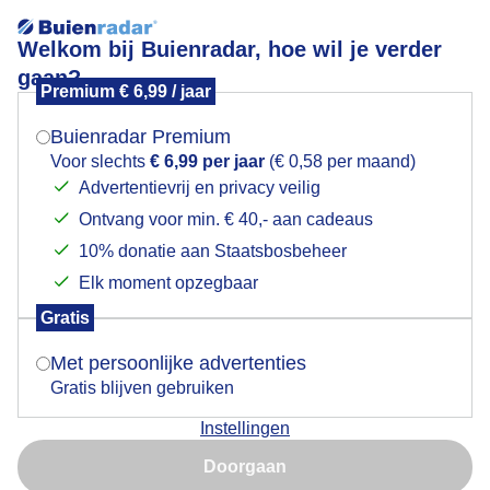
Welkom bij Buienradar, hoe wil je verder
gaan?
Premium € 6,99 / jaar
Mogen we je locatie gebruiken voor het
Weerfoto
weer?
Buienradar Premium
Voor slechts
€ 6,99 per jaar
(€ 0,58 per maand)
Advertentievrij en privacy veilig
Ontvang voor min. € 40,- aan cadeaus
Indien je hier nog geen akkoord op hebt gegeven,
verschijnt er zo een pop-up uit je browser waarin
10% donatie aan Staatsbosbeheer
deze toestemming gevraagd wordt.
Elk moment opzegbaar
Gratis
Is goed, toon de popup
Met persoonlijke advertenties
Gratis blijven gebruiken
Instellingen
Nu niet, misschien later
Doorgaan
Gebruik je Safari en wil je niet elke dag deze pop-up zien?