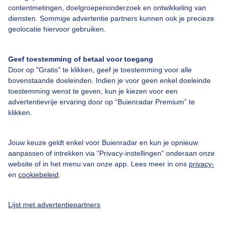
Over Buienradar
contentmetingen, doelgroepenonderzoek en ontwikkeling van
diensten. Sommige advertentie partners kunnen ook je precieze
geolocatie hiervoor gebruiken.
Bedrijfsgegevens
Veelgestelde vragen
Geef toestemming of betaal voor toegang
Contact
Door op "Gratis" te klikken, geef je toestemming voor alle
bovenstaande doeleinden. Indien je voor geen enkel doeleinde
Toegankelijkheid
toestemming wenst te geven, kun je kiezen voor een
advertentievrije ervaring door op “Buienradar Premium” te
Gebruikersvoorwaarden
klikken.
Adverteren
Buienradar Team
Jouw keuze geldt enkel voor Buienradar en kun je opnieuw
aanpassen of intrekken via “Privacy-instellingen” onderaan onze
Privacy beleid
website of in het menu van onze app. Lees meer in ons
privacy-
Cookie beleid
en
cookiebeleid
.
Privacy instellingen
Lijst met advertentiepartners
Gratis weerdata