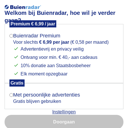
Welkom bij Buienradar, hoe wil je verder
gaan?
Premium € 6,99 / jaar
Mogen we je locatie gebruiken voor het
Weerfoto
weer?
Buienradar Premium
Voor slechts
€ 6,99 per jaar
(€ 0,58 per maand)
Advertentievrij en privacy veilig
Ontvang voor min. € 40,- aan cadeaus
Indien je hier nog geen akkoord op hebt gegeven,
verschijnt er zo een pop-up uit je browser waarin
10% donatie aan Staatsbosbeheer
deze toestemming gevraagd wordt.
Elk moment opzegbaar
Gratis
Is goed, toon de popup
Met persoonlijke advertenties
Gratis blijven gebruiken
Instellingen
Nu niet, misschien later
Doorgaan
Gebruik je Safari en wil je niet elke dag deze pop-up zien?