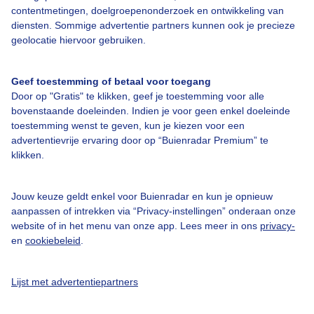
Over Buienradar
contentmetingen, doelgroepenonderzoek en ontwikkeling van
diensten. Sommige advertentie partners kunnen ook je precieze
geolocatie hiervoor gebruiken.
Bedrijfsgegevens
Veelgestelde vragen
Geef toestemming of betaal voor toegang
Contact
Door op "Gratis" te klikken, geef je toestemming voor alle
bovenstaande doeleinden. Indien je voor geen enkel doeleinde
Toegankelijkheid
toestemming wenst te geven, kun je kiezen voor een
advertentievrije ervaring door op “Buienradar Premium” te
Gebruikersvoorwaarden
klikken.
Adverteren
Buienradar Team
Jouw keuze geldt enkel voor Buienradar en kun je opnieuw
aanpassen of intrekken via “Privacy-instellingen” onderaan onze
Privacy beleid
website of in het menu van onze app. Lees meer in ons
privacy-
Cookie beleid
en
cookiebeleid
.
Privacy instellingen
Lijst met advertentiepartners
Gratis weerdata