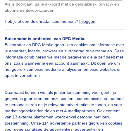
Als je doorgaat, ga je akkoord met de
gebruikers-
,
privacy-
en
Klik
hier
om dit aan te passen
Door: public
Gemaakt: 07-06-2026, 63x bekeken
abonnementsvoorwaarden
.
Heb je al een Buienradar-abonnement?
Inloggen
Buienradar is onderdeel van DPG Media.
Buienradar en DPG Media gebruiken cookies om informatie over
Bekijk slideshow
je apparaat, locatie, browser en surfgedrag te verzamelen. Deze
informatie combineren we met de gegevens die je zelf deelt met
ons, zoals wanneer je een account aanmaakt. Dit doen we om
het gebruik van onze media te analyseren en onze websites en
apps te verbeteren.
Een moment geduld aub...
Daarnaast kunnen we, als je hier toestemming voor geeft, je
gegevens gebruiken om onze content, communicatie en aanbod
te personaliseren en je relevante advertenties te tonen, en voor
marketingdoeleinden delen met 4 mediapartners. Ook content
van 13 externe platformen wordt enkel getoond met jouw
toestemming. Onze 114 advertentie partners gebruiken cookies
voor gepersonaliseerde advertenties, advertentie- en