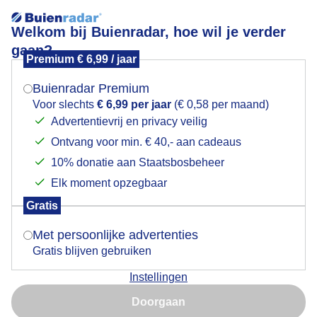
Welkom bij Buienradar, hoe wil je verder
gaan?
Premium € 6,99 / jaar
Mogen we je locatie gebruiken voor het
Een mooie middag in de duinen van Egmond aan Zee
weer?
Buienradar Premium
Voor slechts
€ 6,99 per jaar
(€ 0,58 per maand)
Advertentievrij en privacy veilig
Ontvang voor min. € 40,- aan cadeaus
Indien je hier nog geen akkoord op hebt gegeven,
verschijnt er zo een pop-up uit je browser waarin
10% donatie aan Staatsbosbeheer
deze toestemming gevraagd wordt.
Elk moment opzegbaar
Gratis
Is goed, toon de popup
Met persoonlijke advertenties
Gratis blijven gebruiken
Een mooie middag in de duinen van Egmond aan Zee
Instellingen
Nu niet, misschien later
Door: Jeroen van Rossum
Gemaakt: 07-06-2026, 44x bekeken
Doorgaan
Gebruik je Safari en wil je niet elke dag deze pop-up zien?