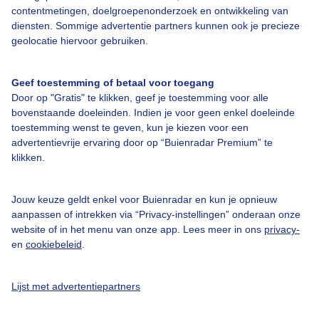
contentmetingen, doelgroepenonderzoek en ontwikkeling van
diensten. Sommige advertentie partners kunnen ook je precieze
Bedrijfsgegevens
geolocatie hiervoor gebruiken.
Veelgestelde vragen
Geef toestemming of betaal voor toegang
Contact
Door op "Gratis" te klikken, geef je toestemming voor alle
Toegankelijkheid
bovenstaande doeleinden. Indien je voor geen enkel doeleinde
toestemming wenst te geven, kun je kiezen voor een
Gebruikersvoorwaarden
advertentievrije ervaring door op “Buienradar Premium” te
klikken.
Adverteren
Buienradar Team
Jouw keuze geldt enkel voor Buienradar en kun je opnieuw
Privacy beleid
aanpassen of intrekken via “Privacy-instellingen” onderaan onze
website of in het menu van onze app. Lees meer in ons
privacy-
Cookie beleid
en
cookiebeleid
.
Privacy instellingen
Gratis weerdata
Lijst met advertentiepartners
@BuienradarNL