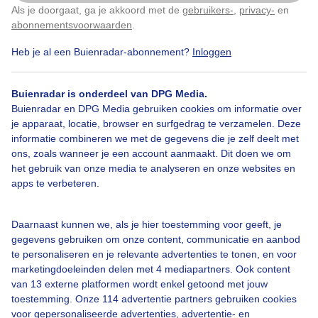
Als je doorgaat, ga je akkoord met de
gebruikers-
,
privacy-
en
Klik
hier
om dit aan te passen
abonnementsvoorwaarden
.
Heb je al een Buienradar-abonnement?
Inloggen
Lente
Zon
Wolken
Buienradar is onderdeel van DPG Media.
Buienradar en DPG Media gebruiken cookies om informatie over
Bekijk slideshow
je apparaat, locatie, browser en surfgedrag te verzamelen. Deze
informatie combineren we met de gegevens die je zelf deelt met
ons, zoals wanneer je een account aanmaakt. Dit doen we om
het gebruik van onze media te analyseren en onze websites en
apps te verbeteren.
Een moment geduld aub...
Daarnaast kunnen we, als je hier toestemming voor geeft, je
gegevens gebruiken om onze content, communicatie en aanbod
te personaliseren en je relevante advertenties te tonen, en voor
marketingdoeleinden delen met 4 mediapartners. Ook content
van 13 externe platformen wordt enkel getoond met jouw
toestemming. Onze 114 advertentie partners gebruiken cookies
voor gepersonaliseerde advertenties, advertentie- en
Over Buienradar