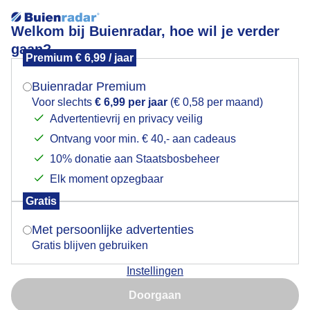
Welkom bij Buienradar, hoe wil je verder
gaan?
Premium € 6,99 / jaar
Mogen we je locatie gebruiken voor het
België; wind op de top van een berg in de Ardennen
weer?
Buienradar Premium
Voor slechts
€ 6,99 per jaar
(€ 0,58 per maand)
Advertentievrij en privacy veilig
Ontvang voor min. € 40,- aan cadeaus
Indien je hier nog geen akkoord op hebt gegeven,
verschijnt er zo een pop-up uit je browser waarin
10% donatie aan Staatsbosbeheer
deze toestemming gevraagd wordt.
Elk moment opzegbaar
Gratis
Is goed, toon de popup
Met persoonlijke advertenties
Gratis blijven gebruiken
Zon en wolken
Instellingen
Nu niet, misschien later
Door: Marjon Adamidis - van Geldorp
Doorgaan
Gebruik je Safari en wil je niet elke dag deze pop-up zien?