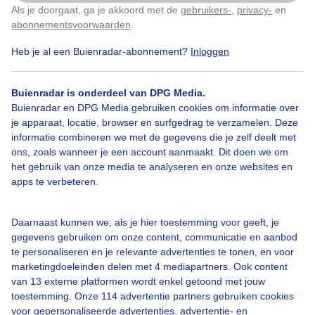
Als je doorgaat, ga je akkoord met de
gebruikers-
,
privacy-
en
Klik
hier
om dit aan te passen
Gemaakt: 07-06-2026, 105x bekeken
abonnementsvoorwaarden
.
Heb je al een Buienradar-abonnement?
Inloggen
Zon
Wolken
Wind
Buienradar is onderdeel van DPG Media.
Buienradar en DPG Media gebruiken cookies om informatie over
Bekijk slideshow
je apparaat, locatie, browser en surfgedrag te verzamelen. Deze
informatie combineren we met de gegevens die je zelf deelt met
ons, zoals wanneer je een account aanmaakt. Dit doen we om
het gebruik van onze media te analyseren en onze websites en
apps te verbeteren.
Een moment geduld aub...
Daarnaast kunnen we, als je hier toestemming voor geeft, je
gegevens gebruiken om onze content, communicatie en aanbod
te personaliseren en je relevante advertenties te tonen, en voor
marketingdoeleinden delen met 4 mediapartners. Ook content
van 13 externe platformen wordt enkel getoond met jouw
toestemming. Onze 114 advertentie partners gebruiken cookies
voor gepersonaliseerde advertenties, advertentie- en