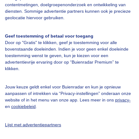
Over Buienradar
contentmetingen, doelgroepenonderzoek en ontwikkeling van
diensten. Sommige advertentie partners kunnen ook je precieze
geolocatie hiervoor gebruiken.
Bedrijfsgegevens
Veelgestelde vragen
Geef toestemming of betaal voor toegang
Contact
Door op "Gratis" te klikken, geef je toestemming voor alle
bovenstaande doeleinden. Indien je voor geen enkel doeleinde
Toegankelijkheid
toestemming wenst te geven, kun je kiezen voor een
Gebruikersvoorwaarden
advertentievrije ervaring door op “Buienradar Premium” te
klikken.
Adverteren
Buienradar Team
Jouw keuze geldt enkel voor Buienradar en kun je opnieuw
Privacy beleid
aanpassen of intrekken via “Privacy-instellingen” onderaan onze
website of in het menu van onze app. Lees meer in ons
privacy-
Cookie beleid
en
cookiebeleid
.
Privacy instellingen
Gratis weerdata
Lijst met advertentiepartners
@BuienradarNL