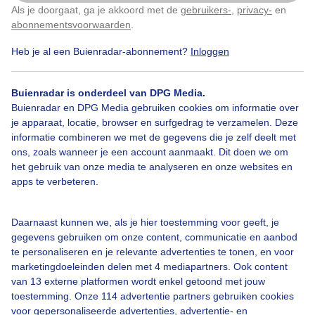
Als je doorgaat, ga je akkoord met de
gebruikers-
,
privacy-
en
Klik
hier
om dit aan te passen
abonnementsvoorwaarden
.
Heb je al een Buienradar-abonnement?
Inloggen
Zon
Wolken
Wind
Buienradar is onderdeel van DPG Media.
Buienradar en DPG Media gebruiken cookies om informatie over
Bekijk slideshow
je apparaat, locatie, browser en surfgedrag te verzamelen. Deze
informatie combineren we met de gegevens die je zelf deelt met
ons, zoals wanneer je een account aanmaakt. Dit doen we om
het gebruik van onze media te analyseren en onze websites en
apps te verbeteren.
Een moment geduld aub...
Daarnaast kunnen we, als je hier toestemming voor geeft, je
gegevens gebruiken om onze content, communicatie en aanbod
te personaliseren en je relevante advertenties te tonen, en voor
marketingdoeleinden delen met 4 mediapartners. Ook content
van 13 externe platformen wordt enkel getoond met jouw
toestemming. Onze 114 advertentie partners gebruiken cookies
voor gepersonaliseerde advertenties, advertentie- en
Over Buienradar