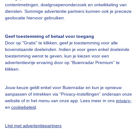
contentmetingen, doelgroepenonderzoek en ontwikkeling van
diensten. Sommige advertentie partners kunnen ook je precieze
Bedrijfsgegevens
geolocatie hiervoor gebruiken.
Veelgestelde vragen
Geef toestemming of betaal voor toegang
Contact
Door op "Gratis" te klikken, geef je toestemming voor alle
Toegankelijkheid
bovenstaande doeleinden. Indien je voor geen enkel doeleinde
toestemming wenst te geven, kun je kiezen voor een
Gebruikersvoorwaarden
advertentievrije ervaring door op “Buienradar Premium” te
klikken.
Adverteren
Buienradar Team
Jouw keuze geldt enkel voor Buienradar en kun je opnieuw
Privacy beleid
aanpassen of intrekken via “Privacy-instellingen” onderaan onze
website of in het menu van onze app. Lees meer in ons
privacy-
Cookie beleid
en
cookiebeleid
.
Privacy instellingen
Gratis weerdata
Lijst met advertentiepartners
@BuienradarNL