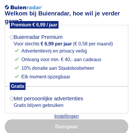
Welkom bij Buienradar, hoe wil je verder
gaan?
Premium € 6,99 / jaar
Mogen we je locatie gebruiken voor het
Zon,wolken en wind aan zee
weer?
Buienradar Premium
Voor slechts
€ 6,99 per jaar
(€ 0,58 per maand)
Advertentievrij en privacy veilig
Ontvang voor min. € 40,- aan cadeaus
Indien je hier nog geen akkoord op hebt gegeven,
verschijnt er zo een pop-up uit je browser waarin
10% donatie aan Staatsbosbeheer
deze toestemming gevraagd wordt.
Elk moment opzegbaar
Gratis
Is goed, toon de popup
Met persoonlijke advertenties
Gratis blijven gebruiken
Vanmiddag op het strand van Zandvoort
Instellingen
Nu niet, misschien later
Door: Yvonne Raphael
Gemaakt: 07-06-2026, 40x bekeken
Doorgaan
Gebruik je Safari en wil je niet elke dag deze pop-up zien?