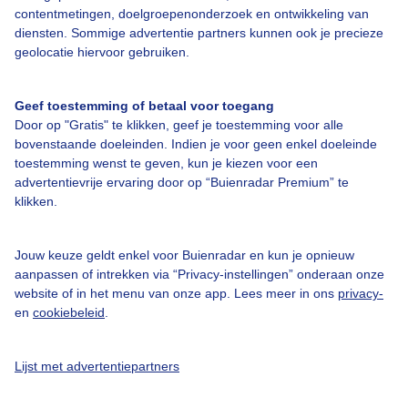
contentmetingen, doelgroepenonderzoek en ontwikkeling van
Veelgestelde vragen
diensten. Sommige advertentie partners kunnen ook je precieze
Contact
geolocatie hiervoor gebruiken.
Toegankelijkheid
Geef toestemming of betaal voor toegang
Gebruikersvoorwaarden
Door op "Gratis" te klikken, geef je toestemming voor alle
Adverteren
bovenstaande doeleinden. Indien je voor geen enkel doeleinde
toestemming wenst te geven, kun je kiezen voor een
Buienradar Team
advertentievrije ervaring door op “Buienradar Premium” te
klikken.
Privacy beleid
Cookie beleid
Jouw keuze geldt enkel voor Buienradar en kun je opnieuw
Privacy instellingen
aanpassen of intrekken via “Privacy-instellingen” onderaan onze
website of in het menu van onze app. Lees meer in ons
privacy-
Gratis weerdata
en
cookiebeleid
.
@BuienradarNL
Lijst met advertentiepartners
Buienradar
Buienradar