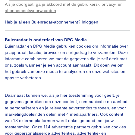
Als je doorgaat, ga je akkoord met de
gebruikers-
,
privacy-
en
Klik
hier
om dit aan te passen
abonnementsvoorwaarden
.
Heb je al een Buienradar-abonnement?
Inloggen
Bekijk slideshow
Buienradar is onderdeel van DPG Media.
Buienradar en DPG Media gebruiken cookies om informatie over
je apparaat, locatie, browser en surfgedrag te verzamelen. Deze
informatie combineren we met de gegevens die je zelf deelt met
ons, zoals wanneer je een account aanmaakt. Dit doen we om
Een moment geduld aub...
het gebruik van onze media te analyseren en onze websites en
apps te verbeteren.
Daarnaast kunnen we, als je hier toestemming voor geeft, je
gegevens gebruiken om onze content, communicatie en aanbod
te personaliseren en je relevante advertenties te tonen, en voor
Over Buienradar
marketingdoeleinden delen met 4 mediapartners. Ook content
van 13 externe platformen wordt enkel getoond met jouw
toestemming. Onze 114 advertentie partners gebruiken cookies
Bedrijfsgegevens
voor gepersonaliseerde advertenties, advertentie- en