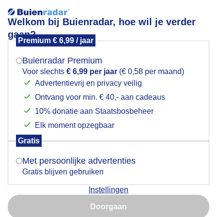
Welkom bij Buienradar, hoe wil je verder
gaan?
Premium € 6,99 / jaar
Mogen we je locatie gebruiken voor het
GENIETEN VAN DE WIND
weer?
Buienradar Premium
Voor slechts
€ 6,99 per jaar
(€ 0,58 per maand)
Advertentievrij en privacy veilig
Ontvang voor min. € 40,- aan cadeaus
Indien je hier nog geen akkoord op hebt gegeven,
verschijnt er zo een pop-up uit je browser waarin
10% donatie aan Staatsbosbeheer
deze toestemming gevraagd wordt.
Elk moment opzegbaar
Gratis
Is goed, toon de popup
Met persoonlijke advertenties
Gratis blijven gebruiken
Instellingen
Nu niet, misschien later
Door: Els Bax
Gemaakt: 07-06-2026, 44x bekeken
Doorgaan
Gebruik je Safari en wil je niet elke dag deze pop-up zien?