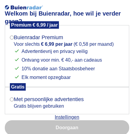
Welkom bij Buienradar, hoe wil je verder
gaan?
Premium € 6,99 / jaar
Mogen we je locatie gebruiken voor het
GENIETEN VAN DE WIND
weer?
Buienradar Premium
Voor slechts
€ 6,99 per jaar
(€ 0,58 per maand)
Advertentievrij en privacy veilig
Ontvang voor min. € 40,- aan cadeaus
Indien je hier nog geen akkoord op hebt gegeven,
verschijnt er zo een pop-up uit je browser waarin
10% donatie aan Staatsbosbeheer
deze toestemming gevraagd wordt.
Elk moment opzegbaar
Gratis
Is goed, toon de popup
Met persoonlijke advertenties
Gratis blijven gebruiken
Instellingen
Nu niet, misschien later
Door: Els Bax
Gemaakt: 07-06-2026, 37x bekeken
Doorgaan
Gebruik je Safari en wil je niet elke dag deze pop-up zien?