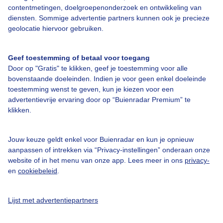
contentmetingen, doelgroepenonderzoek en ontwikkeling van
Veelgestelde vragen
diensten. Sommige advertentie partners kunnen ook je precieze
Contact
geolocatie hiervoor gebruiken.
Toegankelijkheid
Geef toestemming of betaal voor toegang
Gebruikersvoorwaarden
Door op "Gratis" te klikken, geef je toestemming voor alle
Adverteren
bovenstaande doeleinden. Indien je voor geen enkel doeleinde
toestemming wenst te geven, kun je kiezen voor een
Buienradar Team
advertentievrije ervaring door op “Buienradar Premium” te
klikken.
Privacy beleid
Cookie beleid
Jouw keuze geldt enkel voor Buienradar en kun je opnieuw
Privacy instellingen
aanpassen of intrekken via “Privacy-instellingen” onderaan onze
website of in het menu van onze app. Lees meer in ons
privacy-
Gratis weerdata
en
cookiebeleid
.
@BuienradarNL
Lijst met advertentiepartners
Buienradar
Buienradar