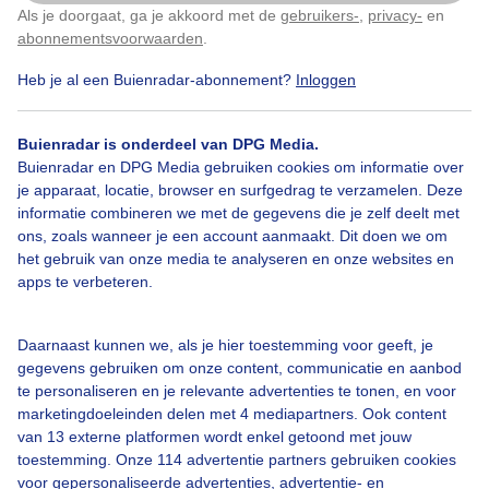
Als je doorgaat, ga je akkoord met de
gebruikers-
,
privacy-
en
Klik
hier
om dit aan te passen
abonnementsvoorwaarden
.
Heb je al een Buienradar-abonnement?
Inloggen
Bekijk slideshow
Buienradar is onderdeel van DPG Media.
Buienradar en DPG Media gebruiken cookies om informatie over
je apparaat, locatie, browser en surfgedrag te verzamelen. Deze
informatie combineren we met de gegevens die je zelf deelt met
ons, zoals wanneer je een account aanmaakt. Dit doen we om
Een moment geduld aub...
het gebruik van onze media te analyseren en onze websites en
apps te verbeteren.
Daarnaast kunnen we, als je hier toestemming voor geeft, je
gegevens gebruiken om onze content, communicatie en aanbod
te personaliseren en je relevante advertenties te tonen, en voor
Over Buienradar
marketingdoeleinden delen met 4 mediapartners. Ook content
van 13 externe platformen wordt enkel getoond met jouw
toestemming. Onze 114 advertentie partners gebruiken cookies
Bedrijfsgegevens
voor gepersonaliseerde advertenties, advertentie- en