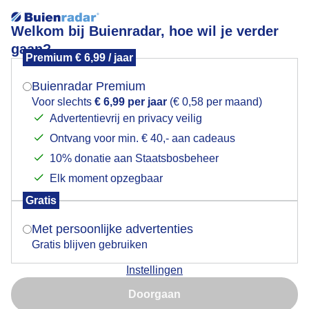
Welkom bij Buienradar, hoe wil je verder
gaan?
Premium € 6,99 / jaar
Mogen we je locatie gebruiken voor het
Mooie wolken boven de Groninger Blauwestad
weer?
Buienradar Premium
Voor slechts
€ 6,99 per jaar
(€ 0,58 per maand)
Advertentievrij en privacy veilig
Ontvang voor min. € 40,- aan cadeaus
Indien je hier nog geen akkoord op hebt gegeven,
verschijnt er zo een pop-up uit je browser waarin
10% donatie aan Staatsbosbeheer
deze toestemming gevraagd wordt.
Elk moment opzegbaar
Gratis
Is goed, toon de popup
Met persoonlijke advertenties
Gratis blijven gebruiken
Door: Arnout Bolt
Gemaakt: 07-06-2026, 27x bekeken
Instellingen
Nu niet, misschien later
Doorgaan
Gebruik je Safari en wil je niet elke dag deze pop-up zien?