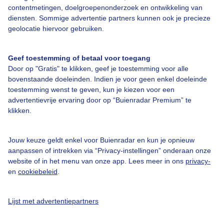
Contact
contentmetingen, doelgroepenonderzoek en ontwikkeling van
diensten. Sommige advertentie partners kunnen ook je precieze
Toegankelijkheid
geolocatie hiervoor gebruiken.
Gebruikersvoorwaarden
Adverteren
Geef toestemming of betaal voor toegang
Door op "Gratis" te klikken, geef je toestemming voor alle
Buienradar Team
bovenstaande doeleinden. Indien je voor geen enkel doeleinde
toestemming wenst te geven, kun je kiezen voor een
Privacy beleid
advertentievrije ervaring door op “Buienradar Premium” te
Cookie beleid
klikken.
Privacy instellingen
Jouw keuze geldt enkel voor Buienradar en kun je opnieuw
Gratis weerdata
aanpassen of intrekken via “Privacy-instellingen” onderaan onze
website of in het menu van onze app. Lees meer in ons
privacy-
@BuienradarNL
en
cookiebeleid
.
Buienradar
Buienradar
Lijst met advertentiepartners