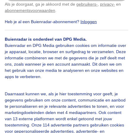
Als je doorgaat, ga je akkoord met de
gebruikers-
,
privacy-
en
Klik
hier
om dit aan te passen
abonnementsvoorwaarden
.
Bekijk slideshow
Heb je al een Buienradar-abonnement?
Inloggen
Buienradar is onderdeel van DPG Media.
Buienradar en DPG Media gebruiken cookies om informatie over
je apparaat, locatie, browser en surfgedrag te verzamelen. Deze
Een moment geduld aub...
informatie combineren we met de gegevens die je zelf deelt met
ons, zoals wanneer je een account aanmaakt. Dit doen we om
het gebruik van onze media te analyseren en onze websites en
apps te verbeteren.
Daarnaast kunnen we, als je hier toestemming voor geeft, je
Over Buienradar
gegevens gebruiken om onze content, communicatie en aanbod
te personaliseren en je relevante advertenties te tonen, en voor
marketingdoeleinden delen met 4 mediapartners. Ook content
Bedrijfsgegevens
van 13 externe platformen wordt enkel getoond met jouw
toestemming. Onze 114 advertentie partners gebruiken cookies
Veelgestelde vragen
voor gepersonaliseerde advertenties, advertentie- en