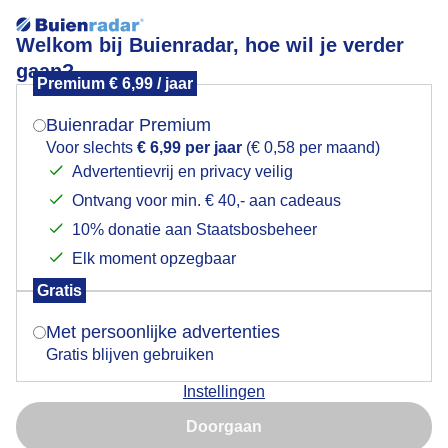
Welkom bij Buienradar, hoe wil je verder
gaan?
Premium € 6,99 / jaar
Mogen we je locatie gebruiken voor het
Lees meer.
weer?
Buienradar Premium
Jonge Torenvalken droog in de kast
Voor slechts
€ 6,99 per jaar
(€ 0,58 per maand)
Advertentievrij en privacy veilig
Ontvang voor min. € 40,- aan cadeaus
Indien je hier nog geen akkoord op hebt gegeven,
verschijnt er zo een pop-up uit je browser waarin
10% donatie aan Staatsbosbeheer
deze toestemming gevraagd wordt.
Elk moment opzegbaar
Gratis
Is goed, toon de popup
Met persoonlijke advertenties
Gratis blijven gebruiken
Instellingen
Nu niet, misschien later
Jonge torenvalken droog in de kast, met nog een klein
Doorgaan
beetje dons.
Gebruik je Safari en wil je niet elke dag deze pop-up zien?