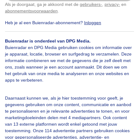
Als je doorgaat, ga je akkoord met de
gebruikers-
,
privacy-
en
Klik
hier
om dit aan te passen
abonnementsvoorwaarden
.
Door: Trudy Fortuijn - van Es
Gemaakt: 07-06-2026, 43x bekeken
Heb je al een Buienradar-abonnement?
Inloggen
Buienradar is onderdeel van DPG Media.
Zon
Wolken
Dieren
Buienradar en DPG Media gebruiken cookies om informatie over
je apparaat, locatie, browser en surfgedrag te verzamelen. Deze
informatie combineren we met de gegevens die je zelf deelt met
ons, zoals wanneer je een account aanmaakt. Dit doen we om
Bekijk slideshow
het gebruik van onze media te analyseren en onze websites en
apps te verbeteren.
Daarnaast kunnen we, als je hier toestemming voor geeft, je
gegevens gebruiken om onze content, communicatie en aanbod
Een moment geduld aub...
te personaliseren en je relevante advertenties te tonen, en voor
marketingdoeleinden delen met 4 mediapartners. Ook content
van 13 externe platformen wordt enkel getoond met jouw
toestemming. Onze 114 advertentie partners gebruiken cookies
voor gepersonaliseerde advertenties, advertentie- en