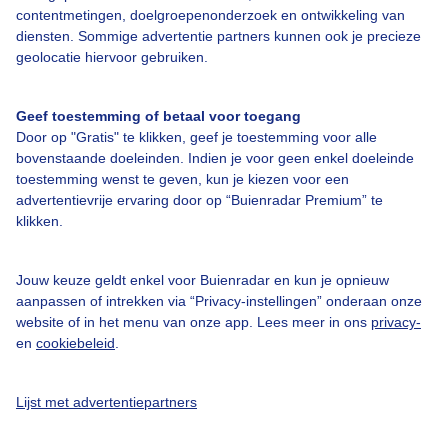
contentmetingen, doelgroepenonderzoek en ontwikkeling van
diensten. Sommige advertentie partners kunnen ook je precieze
geolocatie hiervoor gebruiken.
Over Buienradar
Geef toestemming of betaal voor toegang
Bedrijfsgegevens
Door op "Gratis" te klikken, geef je toestemming voor alle
Veelgestelde vragen
bovenstaande doeleinden. Indien je voor geen enkel doeleinde
toestemming wenst te geven, kun je kiezen voor een
Contact
advertentievrije ervaring door op “Buienradar Premium” te
Toegankelijkheid
klikken.
Gebruikersvoorwaarden
Jouw keuze geldt enkel voor Buienradar en kun je opnieuw
Adverteren
aanpassen of intrekken via “Privacy-instellingen” onderaan onze
website of in het menu van onze app. Lees meer in ons
privacy-
Buienradar Team
en
cookiebeleid
.
Privacy beleid
Cookie beleid
Lijst met advertentiepartners
Privacy instellingen