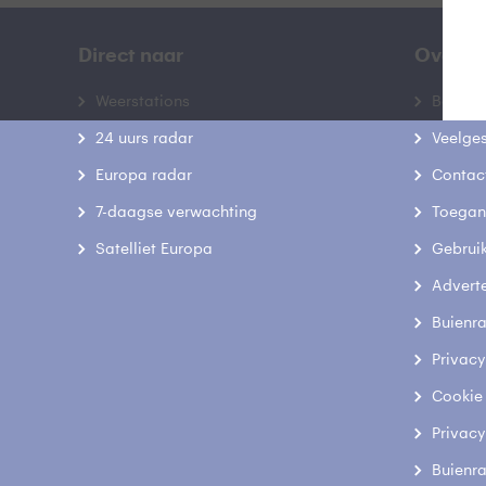
Direct naar
Over B
Weerstations
Bedrij
24 uurs radar
Veelge
Europa radar
Contac
7-daagse verwachting
Toegank
Satelliet Europa
Gebrui
Advert
Buienr
Privacy
Cookie
Privacy
Buienr