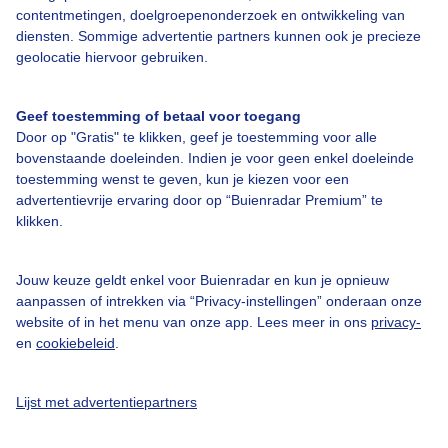
contentmetingen, doelgroepenonderzoek en ontwikkeling van
Bedrijfsgegevens
diensten. Sommige advertentie partners kunnen ook je precieze
geolocatie hiervoor gebruiken.
Veelgestelde vragen
Contact
Geef toestemming of betaal voor toegang
Toegankelijkheid
Door op "Gratis" te klikken, geef je toestemming voor alle
bovenstaande doeleinden. Indien je voor geen enkel doeleinde
Gebruikersvoorwaarden
toestemming wenst te geven, kun je kiezen voor een
advertentievrije ervaring door op “Buienradar Premium” te
Adverteren
klikken.
Buienradar Team
Privacy beleid
Jouw keuze geldt enkel voor Buienradar en kun je opnieuw
aanpassen of intrekken via “Privacy-instellingen” onderaan onze
Cookie beleid
website of in het menu van onze app. Lees meer in ons
privacy-
Privacy instellingen
en
cookiebeleid
.
Gratis weerdata
Lijst met advertentiepartners
@BuienradarNL