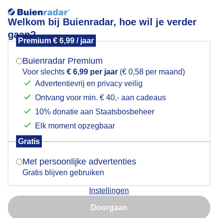
Welkom bij Buienradar, hoe wil je verder
gaan?
Premium € 6,99 / jaar
Mogen we je locatie gebruiken voor het
Steeds meer blauw in het westen
weer?
Buienradar Premium
Voor slechts
€ 6,99 per jaar
(€ 0,58 per maand)
Advertentievrij en privacy veilig
Ontvang voor min. € 40,- aan cadeaus
Indien je hier nog geen akkoord op hebt gegeven,
verschijnt er zo een pop-up uit je browser waarin
10% donatie aan Staatsbosbeheer
deze toestemming gevraagd wordt.
Elk moment opzegbaar
Gratis
Is goed, toon de popup
Met persoonlijke advertenties
Ba een grijze ochtend zien we in de middag steeds
meer blauw aan de Hemel.
Gratis blijven gebruiken
Instellingen
Nu niet, misschien later
Door: Gerard Boukes
Gemaakt: 07-06-2026, 46x bekeken
Doorgaan
Gebruik je Safari en wil je niet elke dag deze pop-up zien?