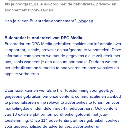
Als je doorgaat, ga je akkoord met de
gebruikers-
,
privacy-
en
Klik
hier
om dit aan te passen
abonnementsvoorwaarden
.
Zon
Heb je al een Buienradar-abonnement?
Inloggen
Buienradar is onderdeel van DPG Media.
Bekijk slideshow
Buienradar en DPG Media gebruiken cookies om informatie over
je apparaat, locatie, browser en surfgedrag te verzamelen. Deze
informatie combineren we met de gegevens die je zelf deelt met
ons, zoals wanneer je een account aanmaakt. Dit doen we om
het gebruik van onze media te analyseren en onze websites en
apps te verbeteren.
Een moment geduld aub...
Daarnaast kunnen we, als je hier toestemming voor geeft, je
gegevens gebruiken om onze content, communicatie en aanbod
te personaliseren en je relevante advertenties te tonen, en voor
marketingdoeleinden delen met 4 mediapartners. Ook content
van 13 externe platformen wordt enkel getoond met jouw
Over Buienradar
toestemming. Onze 114 advertentie partners gebruiken cookies
voor gepersonaliseerde advertenties, advertentie- en