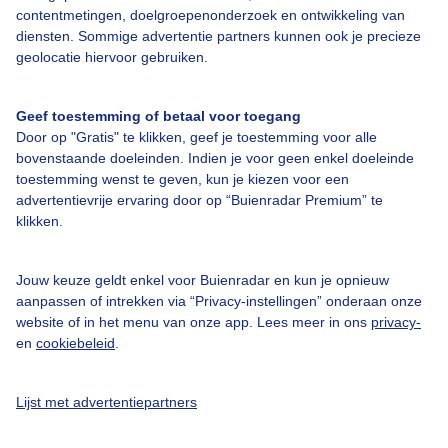
Over Buienradar
contentmetingen, doelgroepenonderzoek en ontwikkeling van
diensten. Sommige advertentie partners kunnen ook je precieze
geolocatie hiervoor gebruiken.
Bedrijfsgegevens
Veelgestelde vragen
Geef toestemming of betaal voor toegang
Contact
Door op "Gratis" te klikken, geef je toestemming voor alle
bovenstaande doeleinden. Indien je voor geen enkel doeleinde
Toegankelijkheid
toestemming wenst te geven, kun je kiezen voor een
advertentievrije ervaring door op “Buienradar Premium” te
Gebruikersvoorwaarden
klikken.
Adverteren
Buienradar Team
Jouw keuze geldt enkel voor Buienradar en kun je opnieuw
aanpassen of intrekken via “Privacy-instellingen” onderaan onze
Privacy beleid
website of in het menu van onze app. Lees meer in ons
privacy-
Cookie beleid
en
cookiebeleid
.
Privacy instellingen
Lijst met advertentiepartners
Gratis weerdata