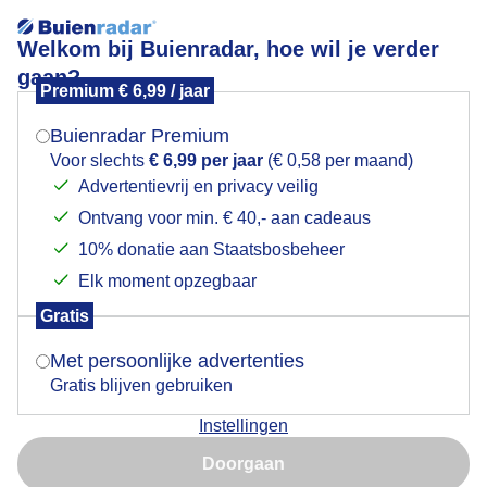
Welkom bij Buienradar, hoe wil je verder
gaan?
Premium € 6,99 / jaar
Mogen we je locatie gebruiken voor het
Lees meer.
weer?
Buienradar Premium
Regen tikt op het dak.. de jonge torenvalkjes blijven
Voor slechts
€ 6,99 per jaar
(€ 0,58 per maand)
lekker droog - Locatie = VELUWE
Advertentievrij en privacy veilig
Ontvang voor min. € 40,- aan cadeaus
Indien je hier nog geen akkoord op hebt gegeven,
verschijnt er zo een pop-up uit je browser waarin
10% donatie aan Staatsbosbeheer
deze toestemming gevraagd wordt.
Elk moment opzegbaar
Gratis
Is goed, toon de popup
Met persoonlijke advertenties
Gratis blijven gebruiken
Instellingen
Nu niet, misschien later
Doorgaan
Gebruik je Safari en wil je niet elke dag deze pop-up zien?