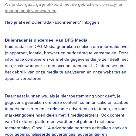
Als je doorgaat, ga je akkoord met de
gebruikers-
,
privacy-
en
Klik
hier
om dit aan te passen
Door: Regina Vastenhout
Gemaakt: 07-06-2026, 459x bekeken
abonnementsvoorwaarden
.
Heb je al een Buienradar-abonnement?
Inloggen
9
Buienradar is onderdeel van DPG Media.
Buienradar en DPG Media gebruiken cookies om informatie over
Bekijk slideshow
je apparaat, locatie, browser en surfgedrag te verzamelen. Deze
informatie combineren we met de gegevens die je zelf deelt met
ons, zoals wanneer je een account aanmaakt. Dit doen we om
het gebruik van onze media te analyseren en onze websites en
apps te verbeteren.
Een moment geduld aub...
Daarnaast kunnen we, als je hier toestemming voor geeft, je
gegevens gebruiken om onze content, communicatie en aanbod
te personaliseren en je relevante advertenties te tonen, en voor
marketingdoeleinden delen met 4 mediapartners. Ook content
van 13 externe platformen wordt enkel getoond met jouw
toestemming. Onze 114 advertentie partners gebruiken cookies
voor gepersonaliseerde advertenties, advertentie- en