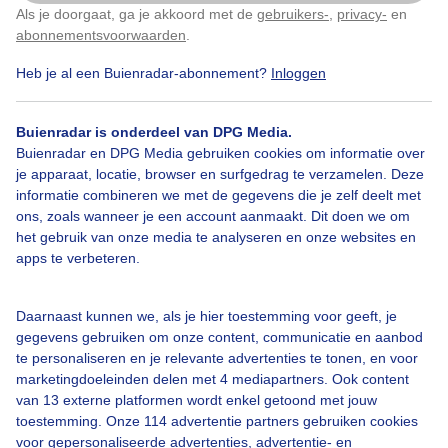
Als je doorgaat, ga je akkoord met de
gebruikers-
,
privacy-
en
Klik
hier
om dit aan te passen
abonnementsvoorwaarden
.
4
2
Heb je al een Buienradar-abonnement?
Inloggen
Torenvalkjes
Regen
Buienradar is onderdeel van DPG Media.
Buienradar en DPG Media gebruiken cookies om informatie over
Bekijk slideshow
je apparaat, locatie, browser en surfgedrag te verzamelen. Deze
informatie combineren we met de gegevens die je zelf deelt met
ons, zoals wanneer je een account aanmaakt. Dit doen we om
het gebruik van onze media te analyseren en onze websites en
apps te verbeteren.
Een moment geduld aub...
Daarnaast kunnen we, als je hier toestemming voor geeft, je
gegevens gebruiken om onze content, communicatie en aanbod
te personaliseren en je relevante advertenties te tonen, en voor
marketingdoeleinden delen met 4 mediapartners. Ook content
van 13 externe platformen wordt enkel getoond met jouw
toestemming. Onze 114 advertentie partners gebruiken cookies
voor gepersonaliseerde advertenties, advertentie- en