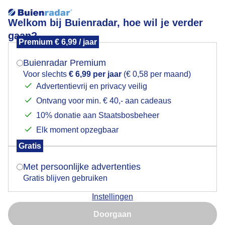
Welkom bij Buienradar, hoe wil je verder
gaan?
Premium € 6,99 / jaar
Mogen we je locatie gebruiken voor het
Nat en grijs dus nog even schuilen .. Locatie =
weer?
VELUWE
Buienradar Premium
Voor slechts
€ 6,99 per jaar
(€ 0,58 per maand)
Advertentievrij en privacy veilig
Ontvang voor min. € 40,- aan cadeaus
Indien je hier nog geen akkoord op hebt gegeven,
verschijnt er zo een pop-up uit je browser waarin
10% donatie aan Staatsbosbeheer
deze toestemming gevraagd wordt.
Elk moment opzegbaar
Gratis
Is goed, toon de popup
Met persoonlijke advertenties
Gratis blijven gebruiken
Instellingen
Nu niet, misschien later
Door: Regina Vastenhout
Gemaakt: 07-06-2026, 630x bekeken
Doorgaan
Gebruik je Safari en wil je niet elke dag deze pop-up zien?