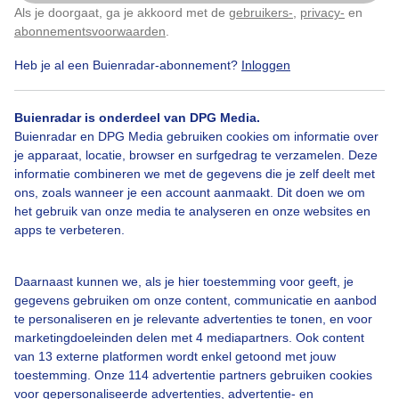
Als je doorgaat, ga je akkoord met de
gebruikers-
,
privacy-
en
Klik
hier
om dit aan te passen
abonnementsvoorwaarden
.
Heb je al een Buienradar-abonnement?
Inloggen
Buienradar is onderdeel van DPG Media.
Bekijk slideshow
Buienradar en DPG Media gebruiken cookies om informatie over
je apparaat, locatie, browser en surfgedrag te verzamelen. Deze
informatie combineren we met de gegevens die je zelf deelt met
ons, zoals wanneer je een account aanmaakt. Dit doen we om
het gebruik van onze media te analyseren en onze websites en
apps te verbeteren.
Een moment geduld aub...
Daarnaast kunnen we, als je hier toestemming voor geeft, je
gegevens gebruiken om onze content, communicatie en aanbod
te personaliseren en je relevante advertenties te tonen, en voor
marketingdoeleinden delen met 4 mediapartners. Ook content
van 13 externe platformen wordt enkel getoond met jouw
Over Buienradar
toestemming. Onze 114 advertentie partners gebruiken cookies
voor gepersonaliseerde advertenties, advertentie- en