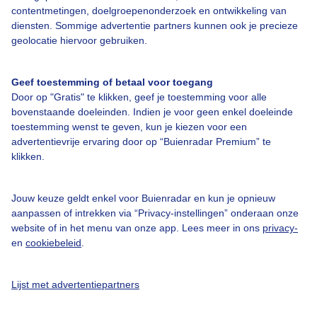
contentmetingen, doelgroepenonderzoek en ontwikkeling van
Bedrijfsgegevens
diensten. Sommige advertentie partners kunnen ook je precieze
geolocatie hiervoor gebruiken.
Veelgestelde vragen
Contact
Geef toestemming of betaal voor toegang
Toegankelijkheid
Door op "Gratis" te klikken, geef je toestemming voor alle
bovenstaande doeleinden. Indien je voor geen enkel doeleinde
Gebruikersvoorwaarden
toestemming wenst te geven, kun je kiezen voor een
advertentievrije ervaring door op “Buienradar Premium” te
Adverteren
klikken.
Buienradar Team
Privacy beleid
Jouw keuze geldt enkel voor Buienradar en kun je opnieuw
aanpassen of intrekken via “Privacy-instellingen” onderaan onze
Cookie beleid
website of in het menu van onze app. Lees meer in ons
privacy-
Privacy instellingen
en
cookiebeleid
.
Gratis weerdata
Lijst met advertentiepartners
@BuienradarNL