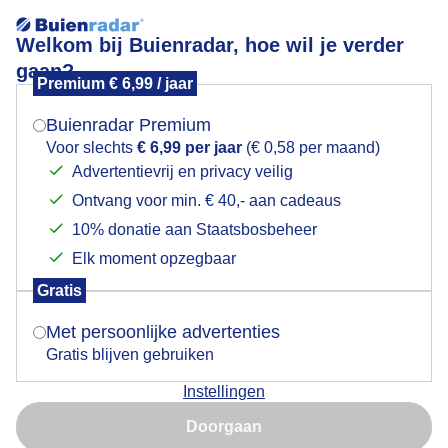
Welkom bij Buienradar, hoe wil je verder
gaan?
Premium € 6,99 / jaar
Mogen we je locatie gebruiken voor het
kring om de zon in Krommenie
weer?
Buienradar Premium
Voor slechts
€ 6,99 per jaar
(€ 0,58 per maand)
Advertentievrij en privacy veilig
Ontvang voor min. € 40,- aan cadeaus
Indien je hier nog geen akkoord op hebt gegeven,
verschijnt er zo een pop-up uit je browser waarin
10% donatie aan Staatsbosbeheer
deze toestemming gevraagd wordt.
Elk moment opzegbaar
Gratis
Is goed, toon de popup
Met persoonlijke advertenties
Gratis blijven gebruiken
Instellingen
Nu niet, misschien later
Doorgaan
Gebruik je Safari en wil je niet elke dag deze pop-up zien?
Door: Nico
Gemaakt: 06-06-2026, 109x bekeken