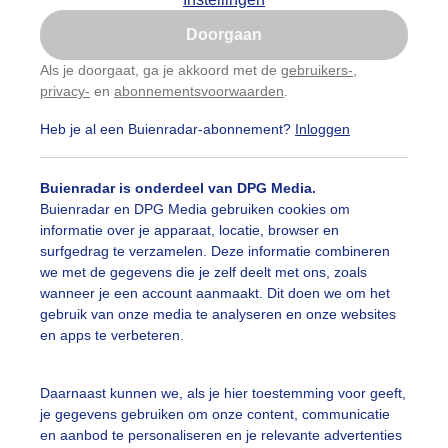
Is goed, toon de popup
Doorgaan
Nu niet, misschien later
Als je doorgaat, ga je akkoord met de
gebruikers-
,
privacy-
en
abonnementsvoorwaarden
.
Gebruik je Safari en wil je niet elke dag deze pop-up
zien?
Heb je al een Buienradar-abonnement?
Inloggen
Klik
hier
om dit aan te passen
Buienradar is onderdeel van DPG Media.
Buienradar en DPG Media gebruiken cookies om
informatie over je apparaat, locatie, browser en
surfgedrag te verzamelen. Deze informatie combineren
we met de gegevens die je zelf deelt met ons, zoals
wanneer je een account aanmaakt. Dit doen we om het
gebruik van onze media te analyseren en onze websites
en apps te verbeteren.
Daarnaast kunnen we, als je hier toestemming voor geeft,
je gegevens gebruiken om onze content, communicatie
en aanbod te personaliseren en je relevante advertenties