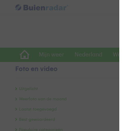
Mijn weer
Nederland
Wereld
Foto en video
M
Uitgelicht
Weerfoto van de maand
Laatst toegevoegd
Best gewaardeerd
Populaire categorieën