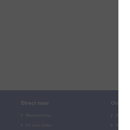
Doo
B
Direct naar
Over B
Weerstations
Bedrij
24 uurs radar
Veelge