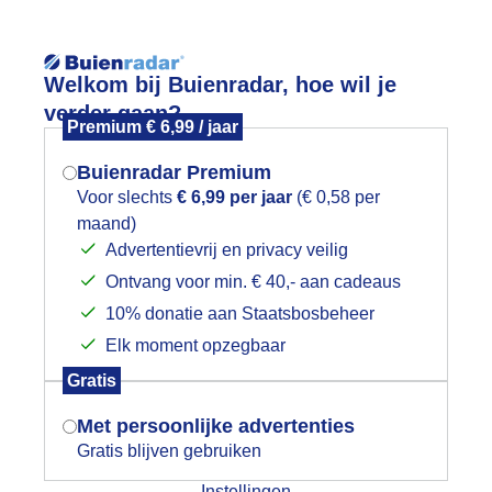
Reisinforma
Welkom bij Buienradar, hoe wil je
verder gaan?
Premium € 6,99 / jaar
Buienradar Premium
Voor slechts
€ 6,99 per jaar
(€ 0,58 per
wijd
Foto en video
Weerzine
maand)
Mogen we je locatie gebruiken voor
Advertentievrij en privacy veilig
het weer?
Zoeken in 
Ontvang voor min. € 40,- aan cadeaus
10% donatie aan Staatsbosbeheer
ooie lucht boven Krommenie, vanuit 
Elk moment opzegbaar
Indien je hier nog geen akkoord op hebt
Gratis
gegeven, verschijnt er zo een pop-up uit
je browser waarin deze toestemming
Met persoonlijke advertenties
gevraagd wordt.
Gratis blijven gebruiken
Instellingen