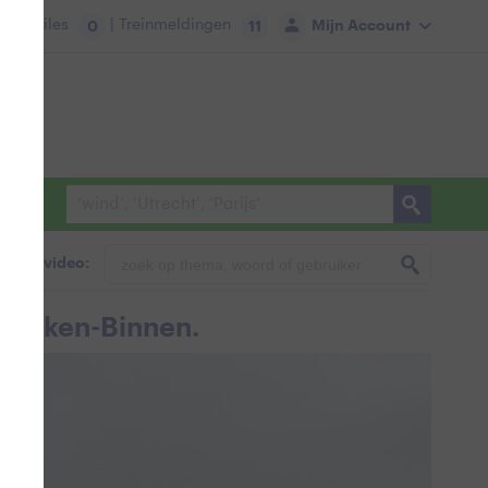
tie:
Files
| Treinmeldingen
Mijn Account
0
11
foto & video:
Marken-Binnen.