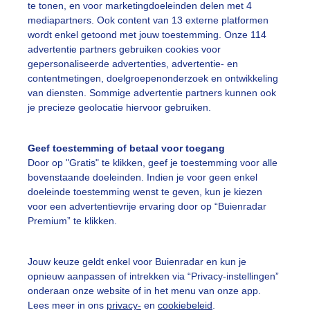
te tonen, en voor marketingdoeleinden delen met 4
mediapartners. Ook content van 13 externe platformen
r: Nico
Gemaakt: 06-06-2026, 265x bekeken
wordt enkel getoond met jouw toestemming. Onze 114
advertentie partners gebruiken cookies voor
gepersonaliseerde advertenties, advertentie- en
contentmetingen, doelgroepenonderzoek en ontwikkeling
ekijk slideshow
van diensten. Sommige advertentie partners kunnen ook
je precieze geolocatie hiervoor gebruiken.
Geef toestemming of betaal voor toegang
Door op "Gratis" te klikken, geef je toestemming voor alle
bovenstaande doeleinden. Indien je voor geen enkel
Een moment geduld
doeleinde toestemming wenst te geven, kun je kiezen
voor een advertentievrije ervaring door op “Buienradar
Premium” te klikken.
uienradar
Mijn weer
Jouw keuze geldt enkel voor Buienradar en kun je
fsgegevens
De Bilt
opnieuw aanpassen of intrekken via “Privacy-instellingen”
onderaan onze website of in het menu van onze app.
stelde vragen
Lees meer in ons
privacy-
en
cookiebeleid
.