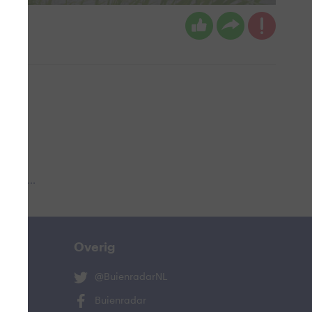
 aub...
Overig
@BuienradarNL
Buienradar