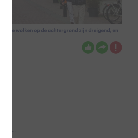
lijk! De wolken op de achtergrond zijn dreigend, en
t!
 aub...