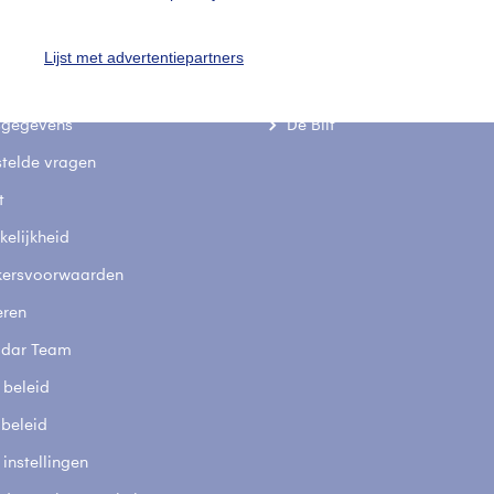
Lijst met advertentiepartners
uienradar
Mijn weer
fsgegevens
De Bilt
stelde vragen
t
elijkheid
kersvoorwaarden
eren
adar Team
 beleid
 beleid
 instellingen