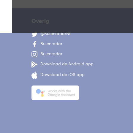
Overig
@BuienradarNL
Buienradar
Buienradar
Download de Android app
Download de iOS app