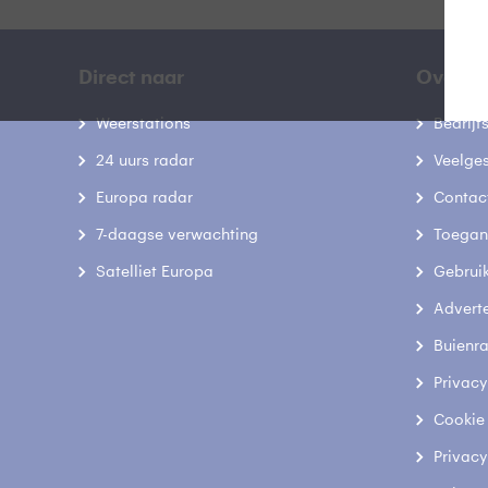
Direct naar
Over B
Weerstations
Bedrij
24 uurs radar
Veelge
Europa radar
Contac
7-daagse verwachting
Toegank
Satelliet Europa
Gebrui
Advert
Buienr
Privacy
Cookie
Privacy