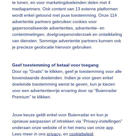
te tonen, en voor marketingdoeleinden delen met 4
mediapartners. Ook content van 13 externe platformen
wordt enkel getoond met jouw toestemming. Onze 114
advertentie partners gebruiken cookies voor
gepersonaliseerde advertenties, advertentie- en
oranje paraplu's hangen er mooi bij, mooi oranje is niet le
contentmetingen, doelgroepenonderzoek en ontwikkeling
het eerste buitje viel even later, gelukkig zijn er paraplu's za
van diensten. Sommige advertentie partners kunnen ook
je precieze geolocatie hiervoor gebruiken.
r: Jetty Roedema
Gemaakt: 06-06-2026, 78x bekeken
paraplu
Regen
Wolken
Geef toestemming of betaal voor toegang
Door op "Gratis" te klikken, geef je toestemming voor alle
bovenstaande doeleinden. Indien je voor geen enkel
doeleinde toestemming wenst te geven, kun je kiezen
ekijk slideshow
voor een advertentievrije ervaring door op “Buienradar
Premium” te klikken.
Jouw keuze geldt enkel voor Buienradar en kun je
opnieuw aanpassen of intrekken via “Privacy-instellingen”
onderaan onze website of in het menu van onze app.
Een moment geduld
Lees meer in ons
privacy-
en
cookiebeleid
.