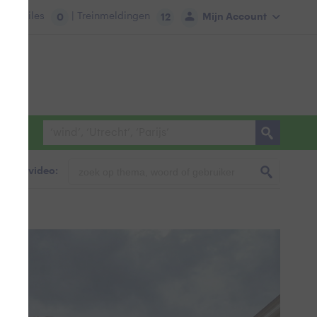
tie:
Files
| Treinmeldingen
Mijn Account
0
12
foto & video: