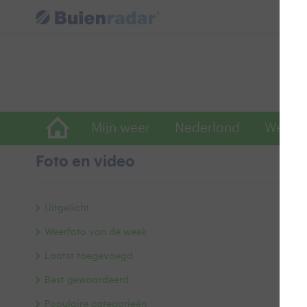
Mijn weer
Nederland
Wereld
Foto en video
P
Uitgelicht
Weerfoto van de week
Laatst toegevoegd
Best gewaardeerd
Populaire categorieën