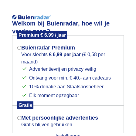
Reisinforma
Welkom bij Buienradar, hoe wil je
verder gaan?
Premium € 6,99 / jaar
Buienradar Premium
Voor slechts
€ 6,99 per jaar
(€ 0,58 per
wijd
Foto en video
Weerzine
maand)
Mogen we je locatie gebruiken voor
Advertentievrij en privacy veilig
het weer?
Zoeken in 
Ontvang voor min. € 40,- aan cadeaus
10% donatie aan Staatsbosbeheer
ARAPLUUTJES..
Elk moment opzegbaar
Indien je hier nog geen akkoord op hebt
Gratis
gegeven, verschijnt er zo een pop-up uit
je browser waarin deze toestemming
Met persoonlijke advertenties
gevraagd wordt.
Gratis blijven gebruiken
Instellingen