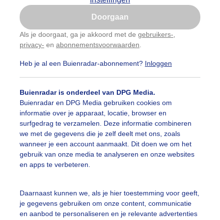
Is goed, toon de popup
Doorgaan
Nu niet, misschien later
Als je doorgaat, ga je akkoord met de
gebruikers-
,
privacy-
en
abonnementsvoorwaarden
.
Gebruik je Safari en wil je niet elke dag deze pop-up
zien?
Heb je al een Buienradar-abonnement?
Inloggen
Klik
hier
om dit aan te passen
Buienradar is onderdeel van DPG Media.
Buienradar en DPG Media gebruiken cookies om
informatie over je apparaat, locatie, browser en
surfgedrag te verzamelen. Deze informatie combineren
we met de gegevens die je zelf deelt met ons, zoals
wanneer je een account aanmaakt. Dit doen we om het
gebruik van onze media te analyseren en onze websites
en apps te verbeteren.
Daarnaast kunnen we, als je hier toestemming voor geeft,
je gegevens gebruiken om onze content, communicatie
en aanbod te personaliseren en je relevante advertenties