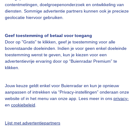
contentmetingen, doelgroepenonderzoek en ontwikkeling van
diensten. Sommige advertentie partners kunnen ook je precieze
geolocatie hiervoor gebruiken.
Over Buienradar
Geef toestemming of betaal voor toegang
Door op "Gratis" te klikken, geef je toestemming voor alle
Bedrijfsgegevens
bovenstaande doeleinden. Indien je voor geen enkel doeleinde
toestemming wenst te geven, kun je kiezen voor een
Veelgestelde vragen
advertentievrije ervaring door op “Buienradar Premium” te
Contact
klikken.
Toegankelijkheid
Jouw keuze geldt enkel voor Buienradar en kun je opnieuw
Gebruikersvoorwaarden
aanpassen of intrekken via “Privacy-instellingen” onderaan onze
website of in het menu van onze app. Lees meer in ons
privacy-
Adverteren
en
cookiebeleid
.
Buienradar Team
Privacy beleid
Lijst met advertentiepartners
Cookie beleid