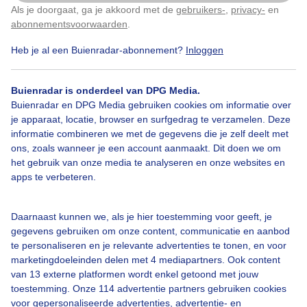
Opeens wordt het wel erg donker, dikke wolken
Als je doorgaat, ga je akkoord met de
gebruikers-
,
privacy-
en
Klik
hier
om dit aan te passen
barsten open en een korte plensbui is het resultaat!
abonnementsvoorwaarden
.
Heb je al een Buienradar-abonnement?
Inloggen
Door: Jetty Roedema
Gemaakt: 09-06-2026, 31x bekeken
Buienradar is onderdeel van DPG Media.
Buienradar en DPG Media gebruiken cookies om informatie over
#plensbui
Regen
Wolken
je apparaat, locatie, browser en surfgedrag te verzamelen. Deze
informatie combineren we met de gegevens die je zelf deelt met
ons, zoals wanneer je een account aanmaakt. Dit doen we om
het gebruik van onze media te analyseren en onze websites en
Bekijk slideshow
apps te verbeteren.
Daarnaast kunnen we, als je hier toestemming voor geeft, je
gegevens gebruiken om onze content, communicatie en aanbod
te personaliseren en je relevante advertenties te tonen, en voor
marketingdoeleinden delen met 4 mediapartners. Ook content
Een moment geduld aub...
van 13 externe platformen wordt enkel getoond met jouw
toestemming. Onze 114 advertentie partners gebruiken cookies
voor gepersonaliseerde advertenties, advertentie- en