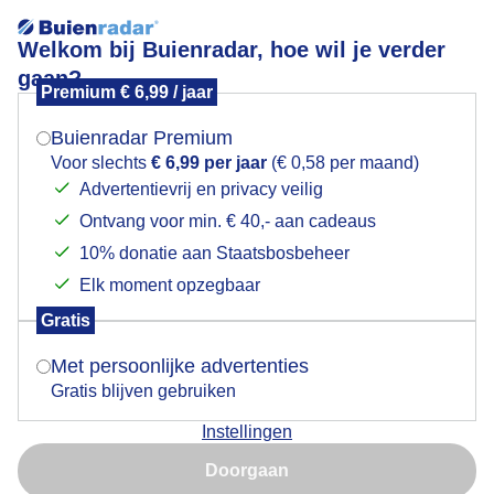
Welkom bij Buienradar, hoe wil je verder
gaan?
Premium € 6,99 / jaar
Mogen we je locatie gebruiken voor het
Donkere wolken en een plensbui
weer?
Buienradar Premium
Voor slechts
€ 6,99 per jaar
(€ 0,58 per maand)
Advertentievrij en privacy veilig
Ontvang voor min. € 40,- aan cadeaus
Indien je hier nog geen akkoord op hebt gegeven,
verschijnt er zo een pop-up uit je browser waarin
10% donatie aan Staatsbosbeheer
deze toestemming gevraagd wordt.
Elk moment opzegbaar
Gratis
Is goed, toon de popup
Met persoonlijke advertenties
Gratis blijven gebruiken
Instellingen
Nu niet, misschien later
Doorgaan
Gebruik je Safari en wil je niet elke dag deze pop-up zien?