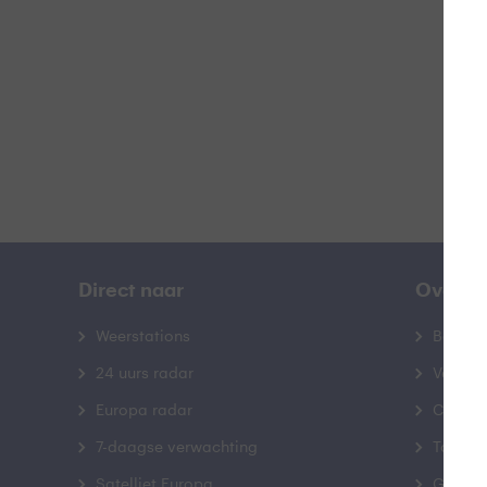
B
Direct naar
Over B
Weerstations
Bedrij
24 uurs radar
Veelge
Europa radar
Contac
7-daagse verwachting
Toegank
Satelliet Europa
Gebrui