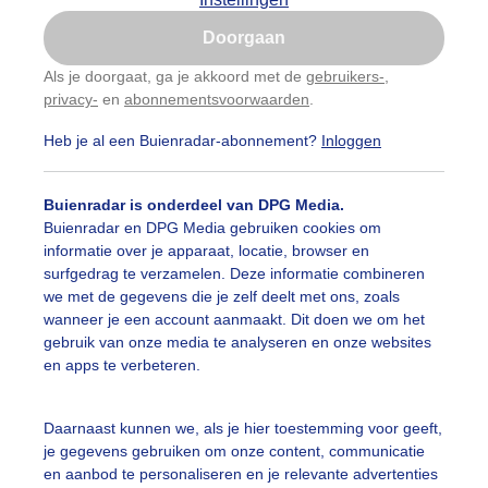
Is goed, toon de popup
Doorgaan
Nu niet, misschien later
Als je doorgaat, ga je akkoord met de
gebruikers-
,
privacy-
en
abonnementsvoorwaarden
.
Gebruik je Safari en wil je niet elke dag deze pop-up
zien?
Heb je al een Buienradar-abonnement?
Inloggen
Klik
hier
om dit aan te passen
Buienradar is onderdeel van DPG Media.
Buienradar en DPG Media gebruiken cookies om
informatie over je apparaat, locatie, browser en
surfgedrag te verzamelen. Deze informatie combineren
we met de gegevens die je zelf deelt met ons, zoals
wanneer je een account aanmaakt. Dit doen we om het
gebruik van onze media te analyseren en onze websites
nmorgen vroeg
en apps te verbeteren.
r: Jolanda Bakker
Gemaakt: 06-06-2026, 18x bekeken
Daarnaast kunnen we, als je hier toestemming voor geeft,
on
Wolken
je gegevens gebruiken om onze content, communicatie
en aanbod te personaliseren en je relevante advertenties