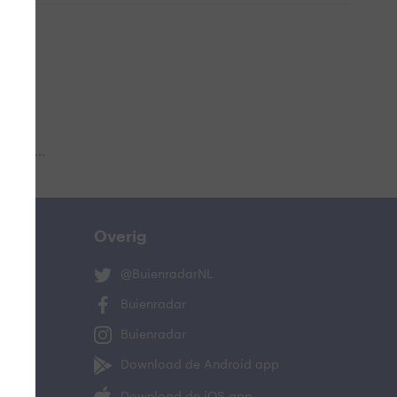
 aub...
Overig
@BuienradarNL
Buienradar
Buienradar
Download de Android app
Download de iOS app