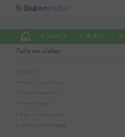
Mijn weer
Nederland
Wereld
Foto en video
Fl
Uitgelicht
Weerfoto van de week
Laatst toegevoegd
Best gewaardeerd
Populaire categorieën
Foto/video toevoegen