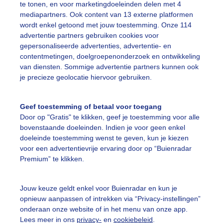
te tonen, en voor marketingdoeleinden delen met 4
mediapartners. Ook content van 13 externe platformen
ekijk slideshow
wordt enkel getoond met jouw toestemming. Onze 114
advertentie partners gebruiken cookies voor
gepersonaliseerde advertenties, advertentie- en
contentmetingen, doelgroepenonderzoek en ontwikkeling
van diensten. Sommige advertentie partners kunnen ook
je precieze geolocatie hiervoor gebruiken.
Een moment geduld
Geef toestemming of betaal voor toegang
Door op "Gratis" te klikken, geef je toestemming voor alle
bovenstaande doeleinden. Indien je voor geen enkel
uienradar
Mijn weer
doeleinde toestemming wenst te geven, kun je kiezen
voor een advertentievrije ervaring door op “Buienradar
fsgegevens
De Bilt
Premium” te klikken.
stelde vragen
Jouw keuze geldt enkel voor Buienradar en kun je
t
opnieuw aanpassen of intrekken via “Privacy-instellingen”
elijkheid
onderaan onze website of in het menu van onze app.
Lees meer in ons
privacy-
en
cookiebeleid
.
kersvoorwaarden