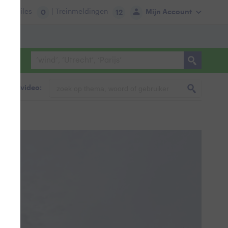
tie:
Files
| Treinmeldingen
Mijn Account
0
12
foto & video: