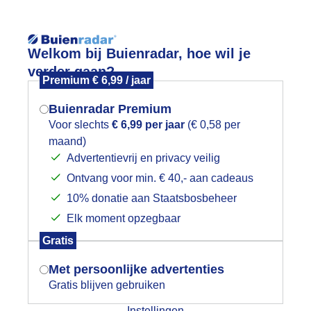
Reisinforma
Lees meer.
Welkom bij Buienradar, hoe wil je
verder gaan?
Premium € 6,99 / jaar
wijd
Foto en video
Weerzine
Buienradar Premium
Zoeken in 
Voor slechts
€ 6,99 per jaar
(€ 0,58 per
maand)
Mogen we je locatie gebruiken voor
ets zonnetje
Advertentievrij en privacy veilig
het weer?
Ontvang voor min. € 40,- aan cadeaus
10% donatie aan Staatsbosbeheer
Elk moment opzegbaar
Indien je hier nog geen akkoord op hebt
Gratis
gegeven, verschijnt er zo een pop-up uit
je browser waarin deze toestemming
Met persoonlijke advertenties
gevraagd wordt.
Gratis blijven gebruiken
Instellingen