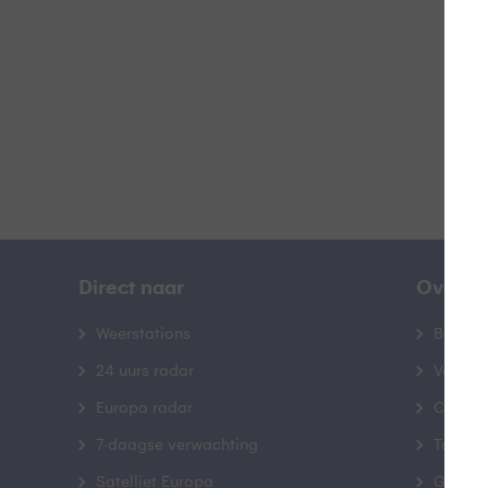
B
Direct naar
Over B
Weerstations
Bedrij
24 uurs radar
Veelge
Europa radar
Contac
7-daagse verwachting
Toegank
Satelliet Europa
Gebrui