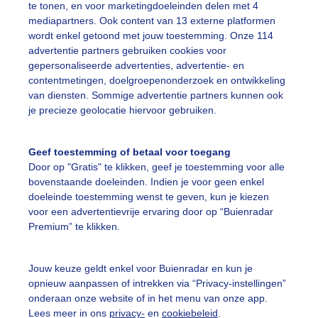
te tonen, en voor marketingdoeleinden delen met 4
mediapartners. Ook content van 13 externe platformen
ekijk slideshow
wordt enkel getoond met jouw toestemming. Onze 114
advertentie partners gebruiken cookies voor
gepersonaliseerde advertenties, advertentie- en
contentmetingen, doelgroepenonderzoek en ontwikkeling
van diensten. Sommige advertentie partners kunnen ook
je precieze geolocatie hiervoor gebruiken.
Een moment geduld
Geef toestemming of betaal voor toegang
Door op "Gratis" te klikken, geef je toestemming voor alle
bovenstaande doeleinden. Indien je voor geen enkel
uienradar
Mijn weer
doeleinde toestemming wenst te geven, kun je kiezen
voor een advertentievrije ervaring door op “Buienradar
fsgegevens
De Bilt
Premium” te klikken.
stelde vragen
t
Jouw keuze geldt enkel voor Buienradar en kun je
opnieuw aanpassen of intrekken via “Privacy-instellingen”
elijkheid
onderaan onze website of in het menu van onze app.
Lees meer in ons
privacy-
en
cookiebeleid
.
kersvoorwaarden