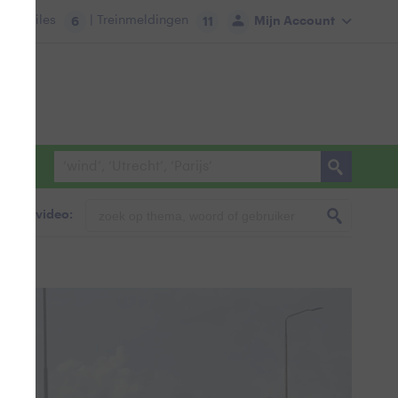
tie:
Files
| Treinmeldingen
Mijn Account
6
11
foto & video: