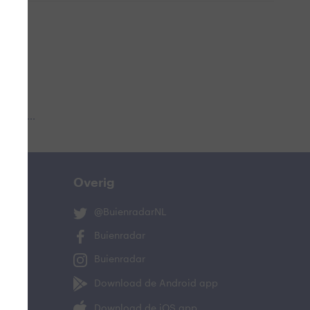
 aub...
Overig
@BuienradarNL
Buienradar
Buienradar
Download de Android app
Download de iOS app