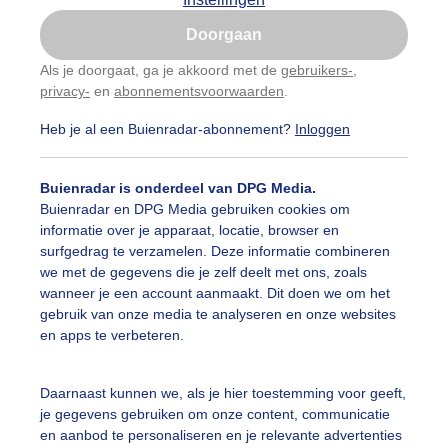
Is goed, toon de popup
Doorgaan
Nu niet, misschien later
Als je doorgaat, ga je akkoord met de
gebruikers-
,
privacy-
en
abonnementsvoorwaarden
.
Gebruik je Safari en wil je niet elke dag deze pop-up
zien?
Heb je al een Buienradar-abonnement?
Inloggen
Klik
hier
om dit aan te passen
Buienradar is onderdeel van DPG Media.
Buienradar en DPG Media gebruiken cookies om
informatie over je apparaat, locatie, browser en
surfgedrag te verzamelen. Deze informatie combineren
we met de gegevens die je zelf deelt met ons, zoals
wanneer je een account aanmaakt. Dit doen we om het
gebruik van onze media te analyseren en onze websites
en apps te verbeteren.
Daarnaast kunnen we, als je hier toestemming voor geeft,
r: Tonny de Vries
Gemaakt: 06-06-2026, 100x bekeken
je gegevens gebruiken om onze content, communicatie
en aanbod te personaliseren en je relevante advertenties