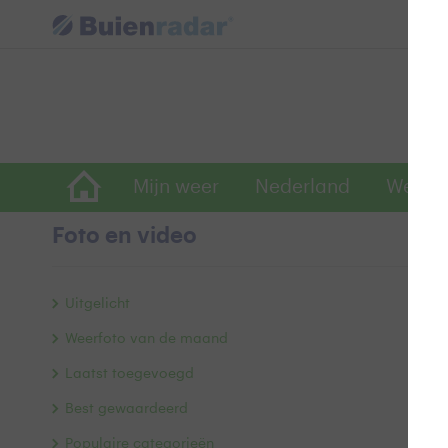
Mijn weer
Nederland
Wereld
Foto en video
M
Uitgelicht
Weerfoto van de maand
Laatst toegevoegd
Best gewaardeerd
Populaire categorieën