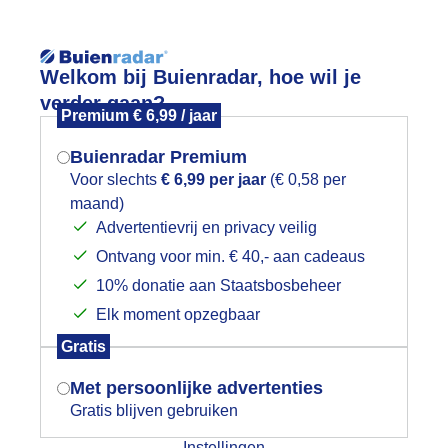
Reisinforma
Welkom bij Buienradar, hoe wil je
verder gaan?
Premium € 6,99 / jaar
Buienradar Premium
Voor slechts
€ 6,99 per jaar
(€ 0,58 per
wijd
Foto en video
Weerzine
maand)
Mogen we je locatie gebruiken voor
Advertentievrij en privacy veilig
het weer?
Zoeken in 
Ontvang voor min. € 40,- aan cadeaus
10% donatie aan Staatsbosbeheer
otordag
Elk moment opzegbaar
Indien je hier nog geen akkoord op hebt
Gratis
gegeven, verschijnt er zo een pop-up uit
je browser waarin deze toestemming
Met persoonlijke advertenties
gevraagd wordt.
Gratis blijven gebruiken
Instellingen