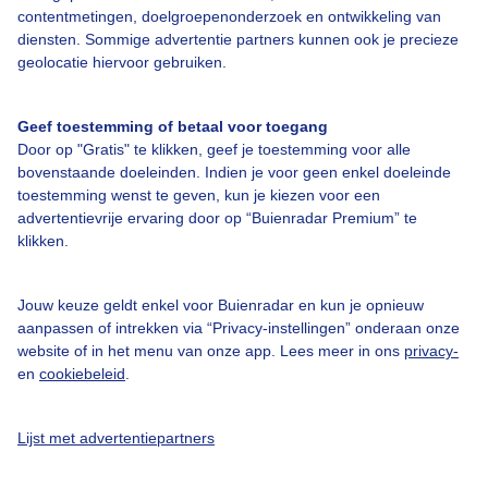
contentmetingen, doelgroepenonderzoek en ontwikkeling van
Bedrijfsgegevens
diensten. Sommige advertentie partners kunnen ook je precieze
geolocatie hiervoor gebruiken.
Veelgestelde vragen
Contact
Geef toestemming of betaal voor toegang
Toegankelijkheid
Door op "Gratis" te klikken, geef je toestemming voor alle
bovenstaande doeleinden. Indien je voor geen enkel doeleinde
Gebruikersvoorwaarden
toestemming wenst te geven, kun je kiezen voor een
advertentievrije ervaring door op “Buienradar Premium” te
Adverteren
klikken.
Buienradar Team
Privacy beleid
Jouw keuze geldt enkel voor Buienradar en kun je opnieuw
aanpassen of intrekken via “Privacy-instellingen” onderaan onze
Cookie beleid
website of in het menu van onze app. Lees meer in ons
privacy-
Privacy instellingen
en
cookiebeleid
.
Gratis weerdata
Lijst met advertentiepartners
@BuienradarNL