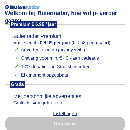
Welkom bij Buienradar, hoe wil je verder
gaan?
Premium € 6,99 / jaar
Mogen we je locatie gebruiken voor het
Lees meer.
weer?
Buienradar Premium
Motordag
Voor slechts
€ 6,99 per jaar
(€ 0,58 per maand)
Advertentievrij en privacy veilig
Ontvang voor min. € 40,- aan cadeaus
Indien je hier nog geen akkoord op hebt gegeven,
verschijnt er zo een pop-up uit je browser waarin
10% donatie aan Staatsbosbeheer
deze toestemming gevraagd wordt.
Elk moment opzegbaar
Gratis
Is goed, toon de popup
Met persoonlijke advertenties
Gratis blijven gebruiken
Instellingen
Nu niet, misschien later
Doorgaan
Gebruik je Safari en wil je niet elke dag deze pop-up zien?
Door: Tonny de Vries
Gemaakt: 06-06-2026, 103x bekeken