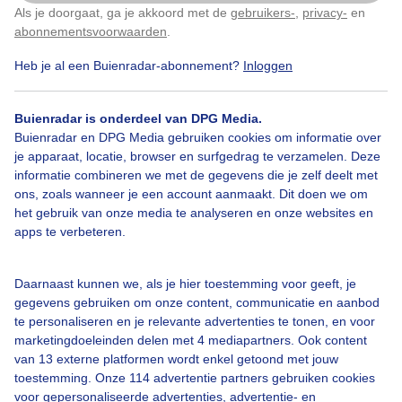
Als je doorgaat, ga je akkoord met de
gebruikers-
,
privacy-
en
Klik
hier
om dit aan te passen
abonnementsvoorwaarden
.
Heb je al een Buienradar-abonnement?
Inloggen
Buienradar is onderdeel van DPG Media.
Bekijk slideshow
Buienradar en DPG Media gebruiken cookies om informatie over
je apparaat, locatie, browser en surfgedrag te verzamelen. Deze
informatie combineren we met de gegevens die je zelf deelt met
ons, zoals wanneer je een account aanmaakt. Dit doen we om
het gebruik van onze media te analyseren en onze websites en
apps te verbeteren.
Een moment geduld aub...
Daarnaast kunnen we, als je hier toestemming voor geeft, je
gegevens gebruiken om onze content, communicatie en aanbod
te personaliseren en je relevante advertenties te tonen, en voor
marketingdoeleinden delen met 4 mediapartners. Ook content
van 13 externe platformen wordt enkel getoond met jouw
Over Buienradar
toestemming. Onze 114 advertentie partners gebruiken cookies
voor gepersonaliseerde advertenties, advertentie- en