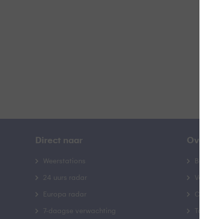
B
Direct naar
Over B
Weerstations
Bedrij
24 uurs radar
Veelge
Europa radar
Contac
7-daagse verwachting
Toegank