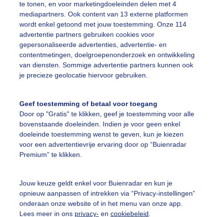
te tonen, en voor marketingdoeleinden delen met 4
mediapartners. Ook content van 13 externe platformen
wordt enkel getoond met jouw toestemming. Onze 114
ekijk slideshow
advertentie partners gebruiken cookies voor
gepersonaliseerde advertenties, advertentie- en
contentmetingen, doelgroepenonderzoek en ontwikkeling
van diensten. Sommige advertentie partners kunnen ook
je precieze geolocatie hiervoor gebruiken.
Een moment geduld
Geef toestemming of betaal voor toegang
Door op "Gratis" te klikken, geef je toestemming voor alle
bovenstaande doeleinden. Indien je voor geen enkel
doeleinde toestemming wenst te geven, kun je kiezen
uienradar
Mijn weer
voor een advertentievrije ervaring door op “Buienradar
Premium” te klikken.
fsgegevens
De Bilt
stelde vragen
Jouw keuze geldt enkel voor Buienradar en kun je
opnieuw aanpassen of intrekken via “Privacy-instellingen”
t
onderaan onze website of in het menu van onze app.
elijkheid
Lees meer in ons
privacy-
en
cookiebeleid
.