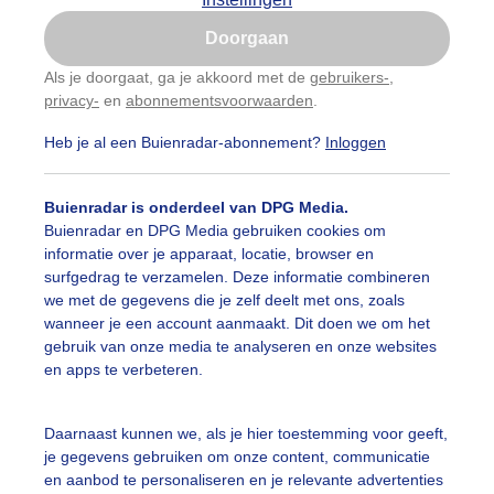
Is goed, toon de popup
Doorgaan
Nu niet, misschien later
Als je doorgaat, ga je akkoord met de
gebruikers-
,
privacy-
en
abonnementsvoorwaarden
.
Gebruik je Safari en wil je niet elke dag deze pop-up
zien?
Heb je al een Buienradar-abonnement?
Inloggen
Klik
hier
om dit aan te passen
Buienradar is onderdeel van DPG Media.
Buienradar en DPG Media gebruiken cookies om
informatie over je apparaat, locatie, browser en
surfgedrag te verzamelen. Deze informatie combineren
we met de gegevens die je zelf deelt met ons, zoals
wanneer je een account aanmaakt. Dit doen we om het
gebruik van onze media te analyseren en onze websites
eldenprikje van de zon vanochtend door dit wolkendek in 
en apps te verbeteren.
enbloemen. Locatie foto Steenwijk, tijdstip foto 08.49 uur
r: Jacob Zeefat
Gemaakt: 06-06-2026, 138x bekeken
Daarnaast kunnen we, als je hier toestemming voor geeft,
je gegevens gebruiken om onze content, communicatie
on
Wolken
en aanbod te personaliseren en je relevante advertenties