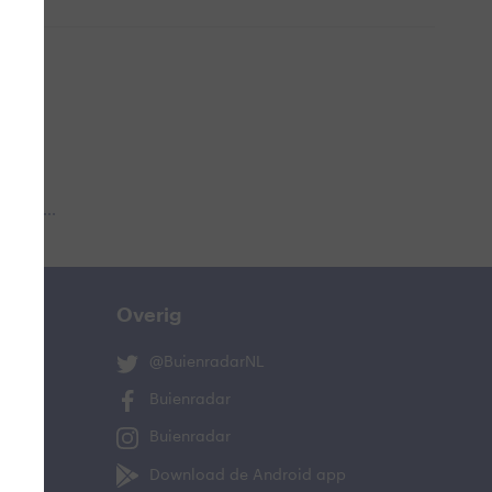
 aub...
Overig
@BuienradarNL
Buienradar
Buienradar
Download de Android app