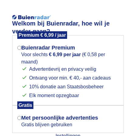
Reisinforma
Lees meer.
Welkom bij Buienradar, hoe wil je
verder gaan?
Premium € 6,99 / jaar
wijd
Foto en video
Weerzine
Buienradar Premium
Zoeken in 
Voor slechts
€ 6,99 per jaar
(€ 0,58 per
maand)
Mogen we je locatie gebruiken voor
peldenprikje zon/felblauwe korenbl
Advertentievrij en privacy veilig
het weer?
Ontvang voor min. € 40,- aan cadeaus
10% donatie aan Staatsbosbeheer
Elk moment opzegbaar
Indien je hier nog geen akkoord op hebt
Gratis
gegeven, verschijnt er zo een pop-up uit
je browser waarin deze toestemming
Met persoonlijke advertenties
gevraagd wordt.
Gratis blijven gebruiken
Instellingen