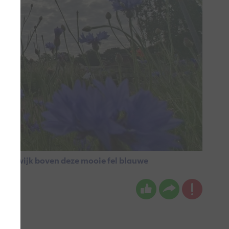
Steenwijk boven deze mooie fel blauwe
.