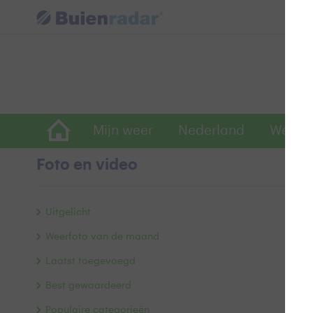
Mijn weer
Nederland
Wereld
Foto en video
Z
Uitgelicht
Weerfoto van de maand
Laatst toegevoegd
Best gewaardeerd
Populaire categorieën