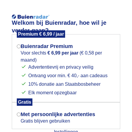
Reisinforma
Welkom bij Buienradar, hoe wil je
verder gaan?
Premium € 6,99 / jaar
Buienradar Premium
Voor slechts
€ 6,99 per jaar
(€ 0,58 per
wijd
Foto en video
Weerzine
maand)
Mogen we je locatie gebruiken voor
Advertentievrij en privacy veilig
het weer?
Zoeken in 
Ontvang voor min. € 40,- aan cadeaus
10% donatie aan Staatsbosbeheer
on en bewolking
Elk moment opzegbaar
Indien je hier nog geen akkoord op hebt
Gratis
gegeven, verschijnt er zo een pop-up uit
je browser waarin deze toestemming
Met persoonlijke advertenties
gevraagd wordt.
Gratis blijven gebruiken
Instellingen