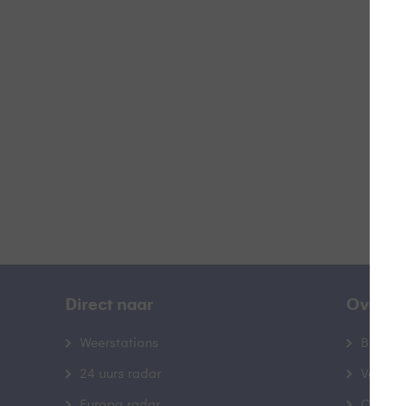
Z
B
Direct naar
Over B
Weerstations
Bedrij
24 uurs radar
Veelge
Europa radar
Contac