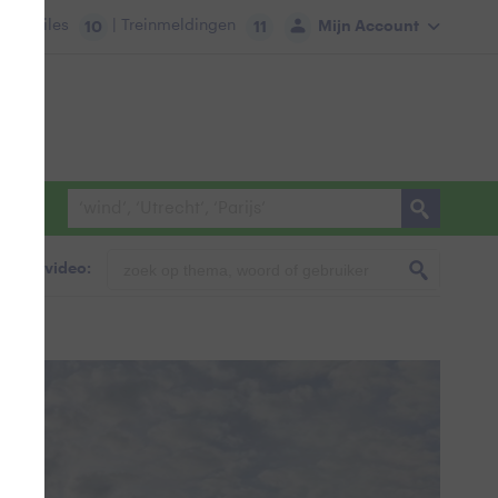
tie:
Files
| Treinmeldingen
Mijn Account
10
11
foto & video: