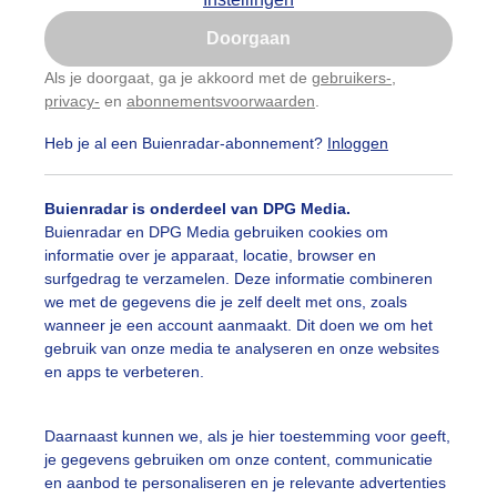
Is goed, toon de popup
Doorgaan
Nu niet, misschien later
Als je doorgaat, ga je akkoord met de
gebruikers-
,
privacy-
en
abonnementsvoorwaarden
.
Gebruik je Safari en wil je niet elke dag deze pop-up
zien?
Heb je al een Buienradar-abonnement?
Inloggen
Klik
hier
om dit aan te passen
Buienradar is onderdeel van DPG Media.
Buienradar en DPG Media gebruiken cookies om
informatie over je apparaat, locatie, browser en
surfgedrag te verzamelen. Deze informatie combineren
we met de gegevens die je zelf deelt met ons, zoals
wanneer je een account aanmaakt. Dit doen we om het
gebruik van onze media te analyseren en onze websites
en apps te verbeteren.
nmorgen
Daarnaast kunnen we, als je hier toestemming voor geeft,
je gegevens gebruiken om onze content, communicatie
r: Dilia van Zon
Gemaakt: 06-06-2026, 103x bekeken
en aanbod te personaliseren en je relevante advertenties