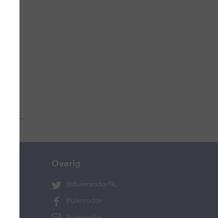
 aub...
Overig
@BuienradarNL
Buienradar
Buienradar