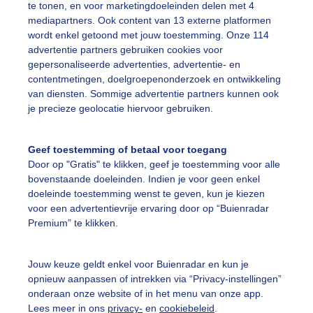
te tonen, en voor marketingdoeleinden delen met 4
mediapartners. Ook content van 13 externe platformen
on
Wolken
wordt enkel getoond met jouw toestemming. Onze 114
advertentie partners gebruiken cookies voor
gepersonaliseerde advertenties, advertentie- en
ekijk slideshow
contentmetingen, doelgroepenonderzoek en ontwikkeling
van diensten. Sommige advertentie partners kunnen ook
je precieze geolocatie hiervoor gebruiken.
Geef toestemming of betaal voor toegang
Door op "Gratis" te klikken, geef je toestemming voor alle
Een moment geduld
bovenstaande doeleinden. Indien je voor geen enkel
doeleinde toestemming wenst te geven, kun je kiezen
voor een advertentievrije ervaring door op “Buienradar
Premium” te klikken.
uienradar
Mijn weer
Jouw keuze geldt enkel voor Buienradar en kun je
fsgegevens
De Bilt
opnieuw aanpassen of intrekken via “Privacy-instellingen”
stelde vragen
onderaan onze website of in het menu van onze app.
Lees meer in ons
privacy-
en
cookiebeleid
.
t