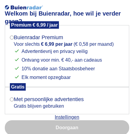
Welkom bij Buienradar, hoe wil je verder
gaan?
Premium € 6,99 / jaar
Mogen we je locatie gebruiken voor het
Lees meer.
weer?
Buienradar Premium
Toenemende bewolking boven Texel
Voor slechts
€ 6,99 per jaar
(€ 0,58 per maand)
Advertentievrij en privacy veilig
Ontvang voor min. € 40,- aan cadeaus
Indien je hier nog geen akkoord op hebt gegeven,
verschijnt er zo een pop-up uit je browser waarin
10% donatie aan Staatsbosbeheer
deze toestemming gevraagd wordt.
Elk moment opzegbaar
Gratis
Is goed, toon de popup
Met persoonlijke advertenties
Gratis blijven gebruiken
Instellingen
Nu niet, misschien later
Zaterdagochtend op Texel in de Cocksdorp.
Doorgaan
Gebruik je Safari en wil je niet elke dag deze pop-up zien?