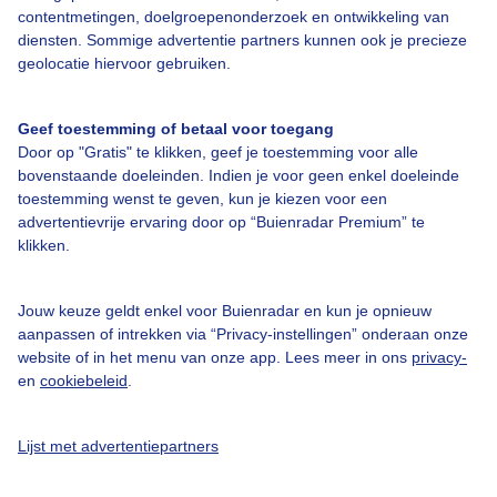
contentmetingen, doelgroepenonderzoek en ontwikkeling van
diensten. Sommige advertentie partners kunnen ook je precieze
Over Buienradar
geolocatie hiervoor gebruiken.
Bedrijfsgegevens
Geef toestemming of betaal voor toegang
Veelgestelde vragen
Door op "Gratis" te klikken, geef je toestemming voor alle
bovenstaande doeleinden. Indien je voor geen enkel doeleinde
Contact
toestemming wenst te geven, kun je kiezen voor een
advertentievrije ervaring door op “Buienradar Premium” te
Toegankelijkheid
klikken.
Gebruikersvoorwaarden
Adverteren
Jouw keuze geldt enkel voor Buienradar en kun je opnieuw
aanpassen of intrekken via “Privacy-instellingen” onderaan onze
Buienradar Team
website of in het menu van onze app. Lees meer in ons
privacy-
Privacy beleid
en
cookiebeleid
.
Cookie beleid
Lijst met advertentiepartners
Privacy instellingen
Gratis weerdata