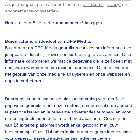
Als je doorgaat, ga je akkoord met de
gebruikers-
,
privacy-
en
Klik
hier
om dit aan te passen
Door: Frans Alderse Baas
Gemaakt: 06-06-2026, 36x bekeken
abonnementsvoorwaarden
.
Heb je al een Buienradar-abonnement?
Inloggen
Zomer
Zon
Wolken
Buienradar is onderdeel van DPG Media.
Buienradar en DPG Media gebruiken cookies om informatie over
je apparaat, locatie, browser en surfgedrag te verzamelen. Deze
informatie combineren we met de gegevens die je zelf deelt met
Bekijk slideshow
ons, zoals wanneer je een account aanmaakt. Dit doen we om
het gebruik van onze media te analyseren en onze websites en
apps te verbeteren.
Daarnaast kunnen we, als je hier toestemming voor geeft, je
Een moment geduld aub...
gegevens gebruiken om onze content, communicatie en aanbod
te personaliseren en je relevante advertenties te tonen, en voor
marketingdoeleinden delen met 4 mediapartners. Ook content
van 13 externe platformen wordt enkel getoond met jouw
toestemming. Onze 114 advertentie partners gebruiken cookies
voor gepersonaliseerde advertenties, advertentie- en