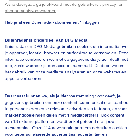
Als je doorgaat, ga je akkoord met de
gebruikers-
,
privacy-
en
Klik
hier
om dit aan te passen
abonnementsvoorwaarden
.
Heb je al een Buienradar-abonnement?
Inloggen
Bekijk slideshow
Buienradar is onderdeel van DPG Media.
Buienradar en DPG Media gebruiken cookies om informatie over
je apparaat, locatie, browser en surfgedrag te verzamelen. Deze
informatie combineren we met de gegevens die je zelf deelt met
ons, zoals wanneer je een account aanmaakt. Dit doen we om
Een moment geduld aub...
het gebruik van onze media te analyseren en onze websites en
apps te verbeteren.
Daarnaast kunnen we, als je hier toestemming voor geeft, je
gegevens gebruiken om onze content, communicatie en aanbod
te personaliseren en je relevante advertenties te tonen, en voor
Over Buienradar
marketingdoeleinden delen met 4 mediapartners. Ook content
van 13 externe platformen wordt enkel getoond met jouw
toestemming. Onze 114 advertentie partners gebruiken cookies
Bedrijfsgegevens
voor gepersonaliseerde advertenties, advertentie- en