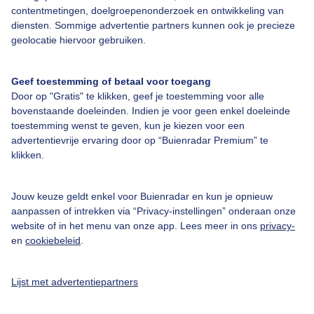
contentmetingen, doelgroepenonderzoek en ontwikkeling van
Veelgestelde vragen
diensten. Sommige advertentie partners kunnen ook je precieze
Contact
geolocatie hiervoor gebruiken.
Toegankelijkheid
Geef toestemming of betaal voor toegang
Gebruikersvoorwaarden
Door op "Gratis" te klikken, geef je toestemming voor alle
Adverteren
bovenstaande doeleinden. Indien je voor geen enkel doeleinde
toestemming wenst te geven, kun je kiezen voor een
Buienradar Team
advertentievrije ervaring door op “Buienradar Premium” te
klikken.
Privacy beleid
Cookie beleid
Jouw keuze geldt enkel voor Buienradar en kun je opnieuw
Privacy instellingen
aanpassen of intrekken via “Privacy-instellingen” onderaan onze
website of in het menu van onze app. Lees meer in ons
privacy-
Gratis weerdata
en
cookiebeleid
.
@BuienradarNL
Lijst met advertentiepartners
Buienradar
Buienradar