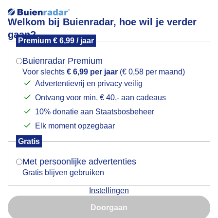
Welkom bij Buienradar, hoe wil je verder
gaan?
Premium € 6,99 / jaar
Mogen we je locatie gebruiken voor het
Ochtend gloren
weer?
Buienradar Premium
Voor slechts
€ 6,99 per jaar
(€ 0,58 per maand)
Advertentievrij en privacy veilig
Ontvang voor min. € 40,- aan cadeaus
Indien je hier nog geen akkoord op hebt gegeven,
verschijnt er zo een pop-up uit je browser waarin
10% donatie aan Staatsbosbeheer
deze toestemming gevraagd wordt.
Elk moment opzegbaar
Gratis
Is goed, toon de popup
Met persoonlijke advertenties
Gratis blijven gebruiken
Instellingen
Nu niet, misschien later
Door: Monique Bormans
Gemaakt: 06-06-2026, 58x bekeken
Doorgaan
Gebruik je Safari en wil je niet elke dag deze pop-up zien?