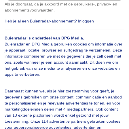
Als je doorgaat, ga je akkoord met de
gebruikers-
,
privacy-
en
Klik
hier
om dit aan te passen
abonnementsvoorwaarden
.
Heb je al een Buienradar-abonnement?
Inloggen
Bekijk slideshow
Buienradar is onderdeel van DPG Media.
Buienradar en DPG Media gebruiken cookies om informatie over
je apparaat, locatie, browser en surfgedrag te verzamelen. Deze
informatie combineren we met de gegevens die je zelf deelt met
ons, zoals wanneer je een account aanmaakt. Dit doen we om
Een moment geduld aub...
het gebruik van onze media te analyseren en onze websites en
apps te verbeteren.
Daarnaast kunnen we, als je hier toestemming voor geeft, je
gegevens gebruiken om onze content, communicatie en aanbod
te personaliseren en je relevante advertenties te tonen, en voor
Over Buienradar
marketingdoeleinden delen met 4 mediapartners. Ook content
van 13 externe platformen wordt enkel getoond met jouw
toestemming. Onze 114 advertentie partners gebruiken cookies
Bedrijfsgegevens
voor gepersonaliseerde advertenties, advertentie- en