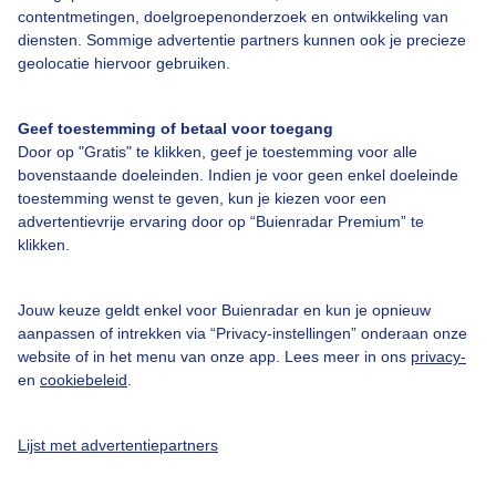
contentmetingen, doelgroepenonderzoek en ontwikkeling van
Veelgestelde vragen
diensten. Sommige advertentie partners kunnen ook je precieze
Contact
geolocatie hiervoor gebruiken.
Toegankelijkheid
Geef toestemming of betaal voor toegang
Gebruikersvoorwaarden
Door op "Gratis" te klikken, geef je toestemming voor alle
Adverteren
bovenstaande doeleinden. Indien je voor geen enkel doeleinde
toestemming wenst te geven, kun je kiezen voor een
Buienradar Team
advertentievrije ervaring door op “Buienradar Premium” te
klikken.
Privacy beleid
Cookie beleid
Jouw keuze geldt enkel voor Buienradar en kun je opnieuw
Privacy instellingen
aanpassen of intrekken via “Privacy-instellingen” onderaan onze
website of in het menu van onze app. Lees meer in ons
privacy-
Gratis weerdata
en
cookiebeleid
.
@BuienradarNL
Lijst met advertentiepartners
Buienradar
Buienradar