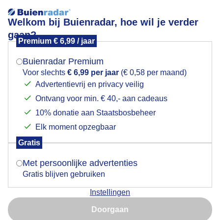
Welkom bij Buienradar, hoe wil je verder
gaan?
Premium € 6,99 / jaar
Mogen we je locatie gebruiken voor het
Begin van het weekend
weer?
Buienradar Premium
Voor slechts
€ 6,99 per jaar
(€ 0,58 per maand)
Advertentievrij en privacy veilig
Ontvang voor min. € 40,- aan cadeaus
Indien je hier nog geen akkoord op hebt gegeven,
verschijnt er zo een pop-up uit je browser waarin
10% donatie aan Staatsbosbeheer
deze toestemming gevraagd wordt.
Elk moment opzegbaar
Gratis
Is goed, toon de popup
Met persoonlijke advertenties
Gratis blijven gebruiken
Instellingen
Nu niet, misschien later
Door: Monique Bormans
Gemaakt: 05-06-2026, 65x bekeken
Doorgaan
Gebruik je Safari en wil je niet elke dag deze pop-up zien?