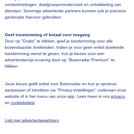
contentmetingen, doelgroepenonderzoek en ontwikkeling van
diensten. Sommige advertentie partners kunnen ook je precieze
Over Buienradar
geolocatie hiervoor gebruiken.
Bedrijfsgegevens
Geef toestemming of betaal voor toegang
Veelgestelde vragen
Door op "Gratis" te klikken, geef je toestemming voor alle
bovenstaande doeleinden. Indien je voor geen enkel doeleinde
Contact
toestemming wenst te geven, kun je kiezen voor een
Toegankelijkheid
advertentievrije ervaring door op “Buienradar Premium” te
klikken.
Gebruikersvoorwaarden
Adverteren
Jouw keuze geldt enkel voor Buienradar en kun je opnieuw
aanpassen of intrekken via “Privacy-instellingen” onderaan onze
Buienradar Team
website of in het menu van onze app. Lees meer in ons
privacy-
Privacy beleid
en
cookiebeleid
.
Cookie beleid
Lijst met advertentiepartners
Privacy instellingen
Gratis weerdata