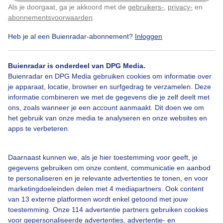
Als je doorgaat, ga je akkoord met de
gebruikers-
,
privacy-
en
Klik
hier
om dit aan te passen
Door: Edwin keur
Gemaakt: 05-06-2026, 22x bekeken
abonnementsvoorwaarden
.
Heb je al een Buienradar-abonnement?
Inloggen
Zomer
Zon
Wolken
Buienradar is onderdeel van DPG Media.
Buienradar en DPG Media gebruiken cookies om informatie over
je apparaat, locatie, browser en surfgedrag te verzamelen. Deze
informatie combineren we met de gegevens die je zelf deelt met
Bekijk slideshow
ons, zoals wanneer je een account aanmaakt. Dit doen we om
het gebruik van onze media te analyseren en onze websites en
apps te verbeteren.
Daarnaast kunnen we, als je hier toestemming voor geeft, je
Een moment geduld aub...
gegevens gebruiken om onze content, communicatie en aanbod
te personaliseren en je relevante advertenties te tonen, en voor
marketingdoeleinden delen met 4 mediapartners. Ook content
van 13 externe platformen wordt enkel getoond met jouw
toestemming. Onze 114 advertentie partners gebruiken cookies
voor gepersonaliseerde advertenties, advertentie- en