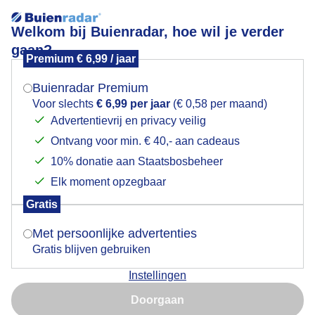
Welkom bij Buienradar, hoe wil je verder
gaan?
Premium € 6,99 / jaar
Mogen we je locatie gebruiken voor het
Prachtige blauwe luchten, het hier en daar een wolkje
weer?
Buienradar Premium
Voor slechts
€ 6,99 per jaar
(€ 0,58 per maand)
Advertentievrij en privacy veilig
Ontvang voor min. € 40,- aan cadeaus
Indien je hier nog geen akkoord op hebt gegeven,
verschijnt er zo een pop-up uit je browser waarin
10% donatie aan Staatsbosbeheer
deze toestemming gevraagd wordt.
Elk moment opzegbaar
Gratis
Is goed, toon de popup
Met persoonlijke advertenties
Gratis blijven gebruiken
Instellingen
Nu niet, misschien later
Prachtige blauwe luchten, het hier en daar een wolkje
Doorgaan
Gebruik je Safari en wil je niet elke dag deze pop-up zien?