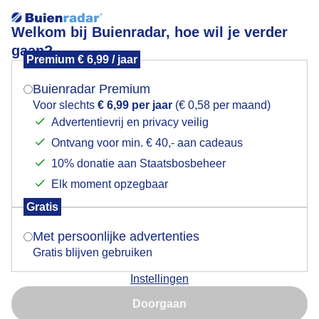
Welkom bij Buienradar, hoe wil je verder
gaan?
Premium € 6,99 / jaar
Mogen we je locatie gebruiken voor het
Heerlijk weertje
weer?
Buienradar Premium
Voor slechts
€ 6,99 per jaar
(€ 0,58 per maand)
Advertentievrij en privacy veilig
Ontvang voor min. € 40,- aan cadeaus
Indien je hier nog geen akkoord op hebt gegeven,
verschijnt er zo een pop-up uit je browser waarin
10% donatie aan Staatsbosbeheer
deze toestemming gevraagd wordt.
Elk moment opzegbaar
Gratis
Is goed, toon de popup
Met persoonlijke advertenties
Gratis blijven gebruiken
Instellingen
Nu niet, misschien later
Doorgaan
Gebruik je Safari en wil je niet elke dag deze pop-up zien?