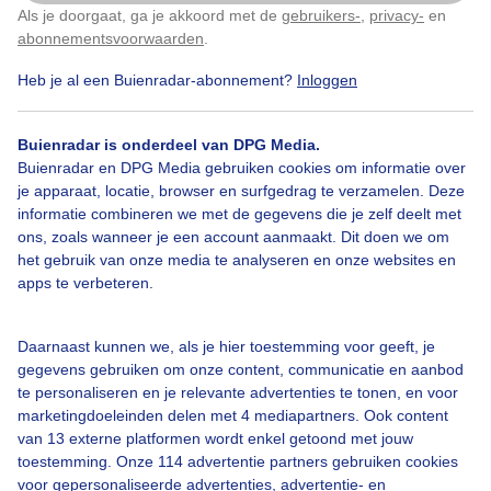
Vanmiddag steeds meer blauwe lucht, heerlijk weertje
Als je doorgaat, ga je akkoord met de
gebruikers-
,
privacy-
en
Klik
hier
om dit aan te passen
abonnementsvoorwaarden
.
Door: Eefje John
Gemaakt: 05-06-2026, 32x bekeken
Heb je al een Buienradar-abonnement?
Inloggen
Buienradar is onderdeel van DPG Media.
Buienradar en DPG Media gebruiken cookies om informatie over
Lente
Zon
Wolken
je apparaat, locatie, browser en surfgedrag te verzamelen. Deze
informatie combineren we met de gegevens die je zelf deelt met
ons, zoals wanneer je een account aanmaakt. Dit doen we om
Bekijk slideshow
het gebruik van onze media te analyseren en onze websites en
apps te verbeteren.
Daarnaast kunnen we, als je hier toestemming voor geeft, je
gegevens gebruiken om onze content, communicatie en aanbod
te personaliseren en je relevante advertenties te tonen, en voor
Een moment geduld aub...
marketingdoeleinden delen met 4 mediapartners. Ook content
van 13 externe platformen wordt enkel getoond met jouw
toestemming. Onze 114 advertentie partners gebruiken cookies
voor gepersonaliseerde advertenties, advertentie- en