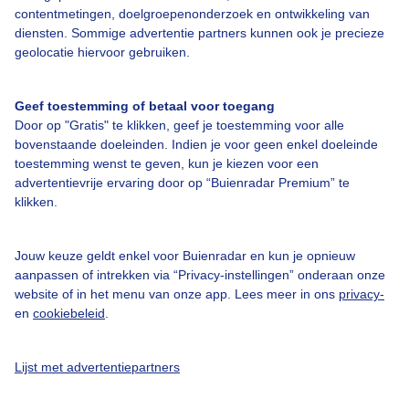
contentmetingen, doelgroepenonderzoek en ontwikkeling van
diensten. Sommige advertentie partners kunnen ook je precieze
geolocatie hiervoor gebruiken.
Over Buienradar
Geef toestemming of betaal voor toegang
Bedrijfsgegevens
Door op "Gratis" te klikken, geef je toestemming voor alle
bovenstaande doeleinden. Indien je voor geen enkel doeleinde
Veelgestelde vragen
toestemming wenst te geven, kun je kiezen voor een
Contact
advertentievrije ervaring door op “Buienradar Premium” te
klikken.
Toegankelijkheid
Gebruikersvoorwaarden
Jouw keuze geldt enkel voor Buienradar en kun je opnieuw
aanpassen of intrekken via “Privacy-instellingen” onderaan onze
Adverteren
website of in het menu van onze app. Lees meer in ons
privacy-
Buienradar Team
en
cookiebeleid
.
Privacy beleid
Lijst met advertentiepartners
Cookie beleid
Privacy instellingen