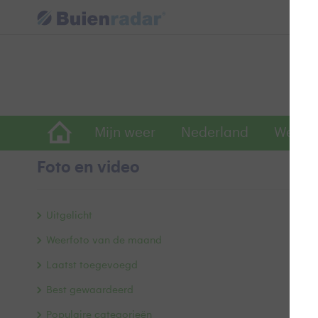
Mijn weer
Nederland
Wereld
Foto en video
J
Uitgelicht
Weerfoto van de maand
Laatst toegevoegd
Best gewaardeerd
Populaire categorieën