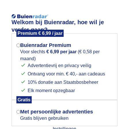
Reisinforma
Welkom bij Buienradar, hoe wil je
verder gaan?
Premium € 6,99 / jaar
Buienradar Premium
Voor slechts
€ 6,99 per jaar
(€ 0,58 per
wijd
Foto en video
Weerzine
maand)
Mogen we je locatie gebruiken voor
Advertentievrij en privacy veilig
het weer?
Zoeken in 
Ontvang voor min. € 40,- aan cadeaus
10% donatie aan Staatsbosbeheer
ellyfish clouds om 13.00 uur
Elk moment opzegbaar
Indien je hier nog geen akkoord op hebt
Gratis
gegeven, verschijnt er zo een pop-up uit
je browser waarin deze toestemming
Met persoonlijke advertenties
gevraagd wordt.
Gratis blijven gebruiken
Instellingen