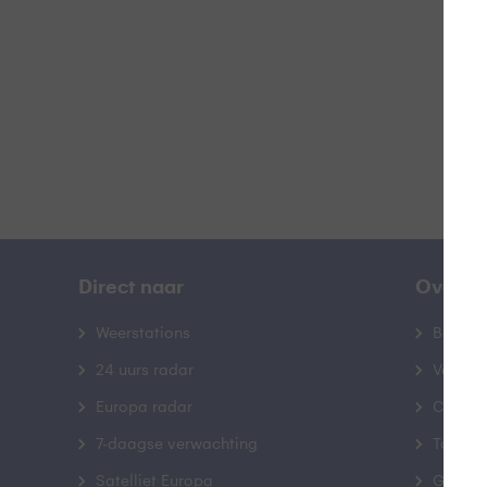
B
Direct naar
Over B
Weerstations
Bedrij
24 uurs radar
Veelge
Europa radar
Contac
7-daagse verwachting
Toegank
Satelliet Europa
Gebrui