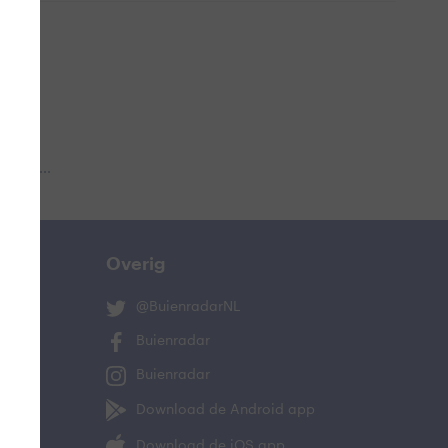
 aub...
Overig
@BuienradarNL
Buienradar
Buienradar
Download de Android app
Download de iOS app