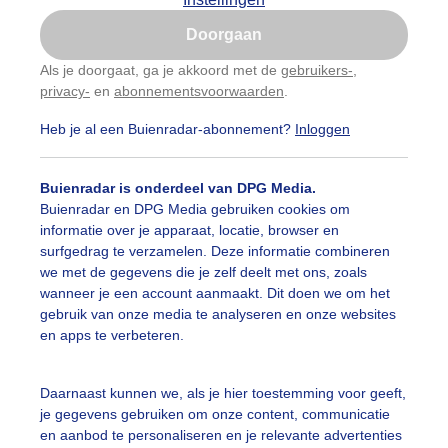
Is goed, toon de popup
Doorgaan
Nu niet, misschien later
Als je doorgaat, ga je akkoord met de
gebruikers-
,
privacy-
en
abonnementsvoorwaarden
.
Gebruik je Safari en wil je niet elke dag deze pop-up
zien?
Heb je al een Buienradar-abonnement?
Inloggen
Klik
hier
om dit aan te passen
Buienradar is onderdeel van DPG Media.
Buienradar en DPG Media gebruiken cookies om
informatie over je apparaat, locatie, browser en
surfgedrag te verzamelen. Deze informatie combineren
we met de gegevens die je zelf deelt met ons, zoals
wanneer je een account aanmaakt. Dit doen we om het
gebruik van onze media te analyseren en onze websites
en apps te verbeteren.
Daarnaast kunnen we, als je hier toestemming voor geeft,
r: Janneke Middendorp
Gemaakt: 05-06-2026, 30x bekeken
je gegevens gebruiken om onze content, communicatie
en aanbod te personaliseren en je relevante advertenties