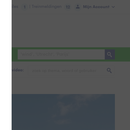
tie:
Files
| Treinmeldingen
Mijn Account
1
12
foto & video: