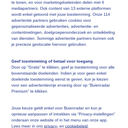
te tonen, en voor marketingdoeleinden delen met 4
mediapartners. Ook content van 13 externe platformen
ekijk slideshow
wordt enkel getoond met jouw toestemming. Onze 114
advertentie partners gebruiken cookies voor
gepersonaliseerde advertenties, advertentie- en
contentmetingen, doelgroepenonderzoek en ontwikkeling
van diensten. Sommige advertentie partners kunnen ook
je precieze geolocatie hiervoor gebruiken.
Een moment geduld
Geef toestemming of betaal voor toegang
Door op "Gratis" te klikken, geef je toestemming voor alle
bovenstaande doeleinden. Indien je voor geen enkel
uienradar
Mijn weer
doeleinde toestemming wenst te geven, kun je kiezen
voor een advertentievrije ervaring door op “Buienradar
fsgegevens
De Bilt
Premium” te klikken.
stelde vragen
t
Jouw keuze geldt enkel voor Buienradar en kun je
opnieuw aanpassen of intrekken via “Privacy-instellingen”
elijkheid
onderaan onze website of in het menu van onze app.
Lees meer in ons
privacy-
en
cookiebeleid
.
kersvoorwaarden