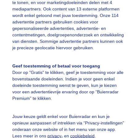
te tonen, en voor marketingdoeleinden delen met 4
prek wordt afgewisseld met stille momenten waarin ze sim
mediapartners. Ook content van 13 externe platformen
uurlijke pracht om hen heen. De wandeling langs het wate
wordt enkel getoond met jouw toestemming. Onze 114
innerlijke rust.
advertentie partners gebruiken cookies voor
gepersonaliseerde advertenties, advertentie- en
r: remy van haarlem
Gemaakt: 05-06-2026, 47x bekeken
contentmetingen, doelgroepenonderzoek en ontwikkeling
van diensten. Sommige advertentie partners kunnen ook
omer
Zon
je precieze geolocatie hiervoor gebruiken.
Geef toestemming of betaal voor toegang
ekijk slideshow
Door op "Gratis" te klikken, geef je toestemming voor alle
bovenstaande doeleinden. Indien je voor geen enkel
doeleinde toestemming wenst te geven, kun je kiezen
voor een advertentievrije ervaring door op “Buienradar
Premium” te klikken.
Een moment geduld
Jouw keuze geldt enkel voor Buienradar en kun je
opnieuw aanpassen of intrekken via “Privacy-instellingen”
onderaan onze website of in het menu van onze app.
Lees meer in ons
privacy-
en
cookiebeleid
.