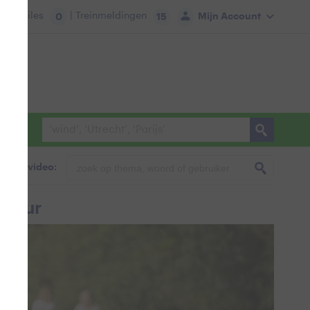
tie:
Files
| Treinmeldingen
Mijn Account
0
15
foto & video:
atuur