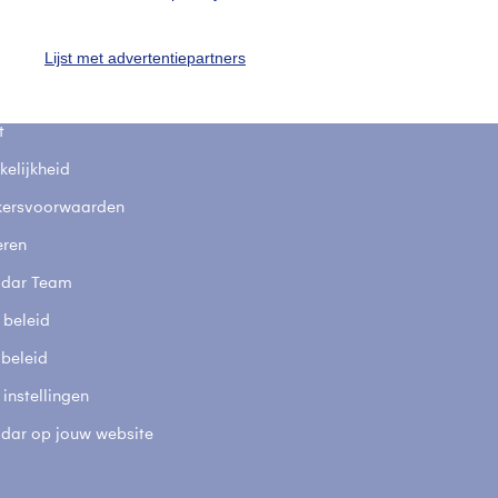
uienradar
Mijn weer
Lijst met advertentiepartners
fsgegevens
De Bilt
stelde vragen
t
elijkheid
kersvoorwaarden
eren
adar Team
 beleid
 beleid
 instellingen
adar op jouw website