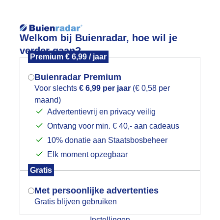
Reisinforma
Welkom bij Buienradar, hoe wil je
verder gaan?
Premium € 6,99 / jaar
Buienradar Premium
Voor slechts
€ 6,99 per jaar
(€ 0,58 per
wijd
Foto en video
Weerzine
maand)
Mogen we je locatie gebruiken voor
Advertentievrij en privacy veilig
het weer?
Zoeken in 
Ontvang voor min. € 40,- aan cadeaus
10% donatie aan Staatsbosbeheer
enietend van de schoonheid van de n
Elk moment opzegbaar
Indien je hier nog geen akkoord op hebt
Gratis
gegeven, verschijnt er zo een pop-up uit
je browser waarin deze toestemming
Met persoonlijke advertenties
gevraagd wordt.
Gratis blijven gebruiken
Instellingen