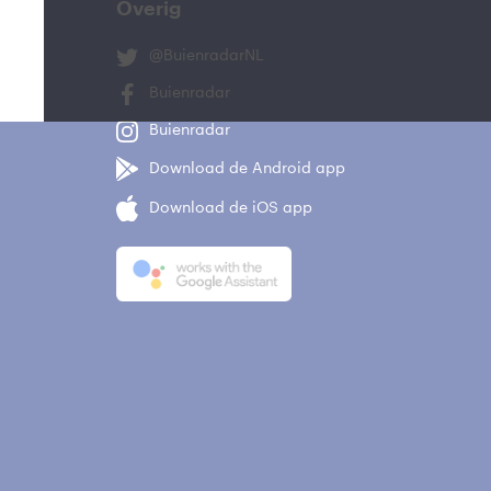
Overig
@BuienradarNL
Buienradar
Buienradar
Download de Android app
Download de iOS app