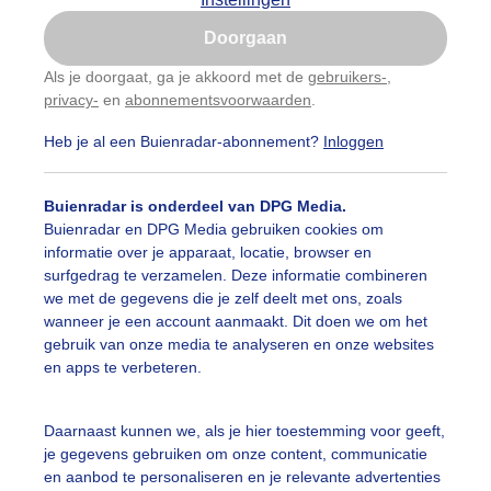
Is goed, toon de popup
Doorgaan
Nu niet, misschien later
Als je doorgaat, ga je akkoord met de
gebruikers-
,
privacy-
en
abonnementsvoorwaarden
.
Gebruik je Safari en wil je niet elke dag deze pop-up
zien?
Heb je al een Buienradar-abonnement?
Inloggen
Klik
hier
om dit aan te passen
Buienradar is onderdeel van DPG Media.
Buienradar en DPG Media gebruiken cookies om
informatie over je apparaat, locatie, browser en
surfgedrag te verzamelen. Deze informatie combineren
we met de gegevens die je zelf deelt met ons, zoals
wanneer je een account aanmaakt. Dit doen we om het
gebruik van onze media te analyseren en onze websites
en apps te verbeteren.
e mensen wandelen rustig langs het water, omringd door d
Daarnaast kunnen we, als je hier toestemming voor geeft,
hte licht over het kabbelende water laat glinsteren, geniet
je gegevens gebruiken om onze content, communicatie
 vogels in de verte. Het pad slingert door een groen land
en aanbod te personaliseren en je relevante advertenties
en toe blijven ze even staan om het uitzicht te bewondere