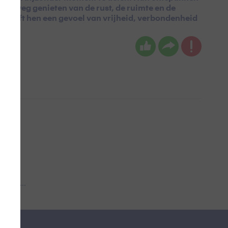
pelweg genieten van de rust, de ruimte en de
r geeft hen een gevoel van vrijheid, verbondenheid
 aub...