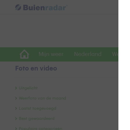
Mijn weer
Nederland
Wereld
Foto en video
G
Uitgelicht
Weerfoto van de maand
Laatst toegevoegd
Best gewaardeerd
Populaire categorieën