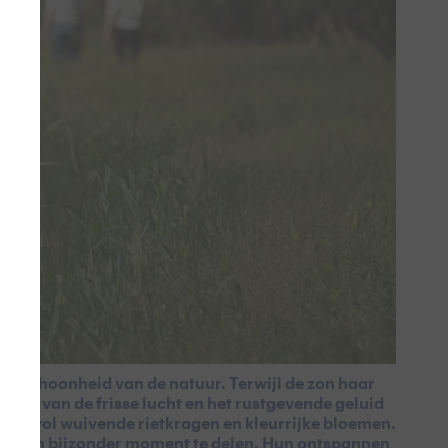
e schoonheid van de natuur. Terwijl de zon haar
en zij van de frisse lucht en het rustgevende geluid
schap vol wuivende rietkragen en kleurrijke bloemen.
n of een bijzonder moment te delen. Hun ontspannen