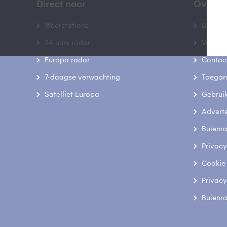
Direct naar
Over B
Weerstations
Bedrij
24 uurs radar
Veelge
Europa radar
Contac
7-daagse verwachting
Toegank
Satelliet Europa
Gebrui
Advert
Buienr
Privacy
Cookie
Privacy
Buienr