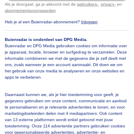
Als je doorgaat, ga je akkoord met de
gebruikers-
,
privacy-
en
Klik
hier
om dit aan te passen
Door: Kees Marijs
Gemaakt: 04-06-2026, 32x bekeken
abonnementsvoorwaarden
.
Heb je al een Buienradar-abonnement?
Inloggen
Zon
Wolken
Buienradar is onderdeel van DPG Media.
Buienradar en DPG Media gebruiken cookies om informatie over
je apparaat, locatie, browser en surfgedrag te verzamelen. Deze
informatie combineren we met de gegevens die je zelf deelt met
Bekijk slideshow
ons, zoals wanneer je een account aanmaakt. Dit doen we om
het gebruik van onze media te analyseren en onze websites en
apps te verbeteren.
Daarnaast kunnen we, als je hier toestemming voor geeft, je
Een moment geduld aub...
gegevens gebruiken om onze content, communicatie en aanbod
te personaliseren en je relevante advertenties te tonen, en voor
marketingdoeleinden delen met 4 mediapartners. Ook content
van 13 externe platformen wordt enkel getoond met jouw
toestemming. Onze 114 advertentie partners gebruiken cookies
voor gepersonaliseerde advertenties, advertentie- en