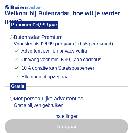
Welkom bij Buienradar, hoe wil je verder
gaan?
Premium € 6,99 / jaar
Mogen we je locatie gebruiken voor het
Wolken en Zon
weer?
Buienradar Premium
Voor slechts
€ 6,99 per jaar
(€ 0,58 per maand)
Advertentievrij en privacy veilig
Ontvang voor min. € 40,- aan cadeaus
Indien je hier nog geen akkoord op hebt gegeven,
verschijnt er zo een pop-up uit je browser waarin
10% donatie aan Staatsbosbeheer
deze toestemming gevraagd wordt.
Elk moment opzegbaar
Gratis
Is goed, toon de popup
Met persoonlijke advertenties
Gratis blijven gebruiken
Instellingen
Nu niet, misschien later
Wolken en Zon vanmiddag om 17:28 bij Arnemuiden
Doorgaan
Gebruik je Safari en wil je niet elke dag deze pop-up zien?