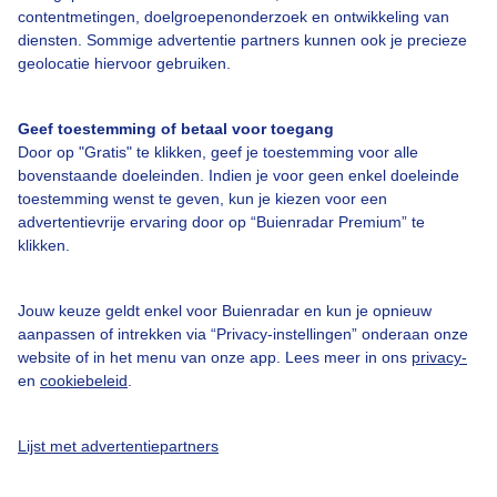
contentmetingen, doelgroepenonderzoek en ontwikkeling van
diensten. Sommige advertentie partners kunnen ook je precieze
Over Buienradar
geolocatie hiervoor gebruiken.
Bedrijfsgegevens
Geef toestemming of betaal voor toegang
Veelgestelde vragen
Door op "Gratis" te klikken, geef je toestemming voor alle
bovenstaande doeleinden. Indien je voor geen enkel doeleinde
Contact
toestemming wenst te geven, kun je kiezen voor een
Toegankelijkheid
advertentievrije ervaring door op “Buienradar Premium” te
klikken.
Gebruikersvoorwaarden
Adverteren
Jouw keuze geldt enkel voor Buienradar en kun je opnieuw
aanpassen of intrekken via “Privacy-instellingen” onderaan onze
Buienradar Team
website of in het menu van onze app. Lees meer in ons
privacy-
Privacy beleid
en
cookiebeleid
.
Cookie beleid
Lijst met advertentiepartners
Privacy instellingen
Gratis weerdata