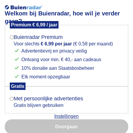
Welkom bij Buienradar, hoe wil je verder
gaan?
Premium € 6,99 / jaar
Mogen we je locatie gebruiken voor het
Harde wind
weer?
Buienradar Premium
Voor slechts
€ 6,99 per jaar
(€ 0,58 per maand)
Advertentievrij en privacy veilig
Ontvang voor min. € 40,- aan cadeaus
Indien je hier nog geen akkoord op hebt gegeven,
verschijnt er zo een pop-up uit je browser waarin
10% donatie aan Staatsbosbeheer
deze toestemming gevraagd wordt.
Elk moment opzegbaar
Gratis
Is goed, toon de popup
Met persoonlijke advertenties
Gratis blijven gebruiken
Harde wind en wolken
Instellingen
Nu niet, misschien later
Door: Titia Huizer
Gemaakt: 31-05-2026, 41x bekeken
Doorgaan
Gebruik je Safari en wil je niet elke dag deze pop-up zien?