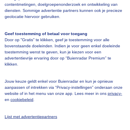
contentmetingen, doelgroepenonderzoek en ontwikkeling van
diensten. Sommige advertentie partners kunnen ook je precieze
Bedrijfsgegevens
geolocatie hiervoor gebruiken.
Veelgestelde vragen
Geef toestemming of betaal voor toegang
Contact
Door op "Gratis" te klikken, geef je toestemming voor alle
Toegankelijkheid
bovenstaande doeleinden. Indien je voor geen enkel doeleinde
toestemming wenst te geven, kun je kiezen voor een
Gebruikersvoorwaarden
advertentievrije ervaring door op “Buienradar Premium” te
klikken.
Adverteren
Buienradar Team
Jouw keuze geldt enkel voor Buienradar en kun je opnieuw
Privacy beleid
aanpassen of intrekken via “Privacy-instellingen” onderaan onze
website of in het menu van onze app. Lees meer in ons
privacy-
Cookie beleid
en
cookiebeleid
.
Privacy instellingen
Gratis weerdata
Lijst met advertentiepartners
@BuienradarNL