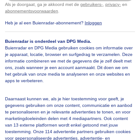
Als je doorgaat, ga je akkoord met de
gebruikers-
,
privacy-
en
Klik
hier
om dit aan te passen
abonnementsvoorwaarden
.
Heb je al een Buienradar-abonnement?
Inloggen
Zon
Wolken
Buienradar is onderdeel van DPG Media.
Buienradar en DPG Media gebruiken cookies om informatie over
Bekijk slideshow
je apparaat, locatie, browser en surfgedrag te verzamelen. Deze
informatie combineren we met de gegevens die je zelf deelt met
ons, zoals wanneer je een account aanmaakt. Dit doen we om
het gebruik van onze media te analyseren en onze websites en
apps te verbeteren.
Een moment geduld aub...
Daarnaast kunnen we, als je hier toestemming voor geeft, je
gegevens gebruiken om onze content, communicatie en aanbod
te personaliseren en je relevante advertenties te tonen, en voor
marketingdoeleinden delen met 4 mediapartners. Ook content
van 13 externe platformen wordt enkel getoond met jouw
toestemming. Onze 114 advertentie partners gebruiken cookies
voor gepersonaliseerde advertenties, advertentie- en
Over Buienradar