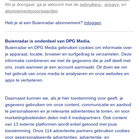
Als je doorgaat, ga je akkoord met de
gebruikers-
,
privacy-
en
Klik
hier
om dit aan te passen
Door: Titia Huizer
Gemaakt: 31-05-2026, 54x bekeken
abonnementsvoorwaarden
.
Heb je al een Buienradar-abonnement?
Inloggen
Dieren
Buienradar is onderdeel van DPG Media.
Buienradar en DPG Media gebruiken cookies om informatie over
je apparaat, locatie, browser en surfgedrag te verzamelen. Deze
informatie combineren we met de gegevens die je zelf deelt met
Bekijk slideshow
ons, zoals wanneer je een account aanmaakt. Dit doen we om
het gebruik van onze media te analyseren en onze websites en
apps te verbeteren.
Daarnaast kunnen we, als je hier toestemming voor geeft, je
Een moment geduld aub...
gegevens gebruiken om onze content, communicatie en aanbod
te personaliseren en je relevante advertenties te tonen, en voor
marketingdoeleinden delen met 4 mediapartners. Ook content
van 13 externe platformen wordt enkel getoond met jouw
toestemming. Onze 114 advertentie partners gebruiken cookies
voor gepersonaliseerde advertenties, advertentie- en