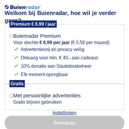
Welkom bij Buienradar, hoe wil je verder
gaan?
Premium € 6,99 / jaar
Mogen we je locatie gebruiken voor het
Jonge fuut
weer?
Buienradar Premium
Voor slechts
€ 6,99 per jaar
(€ 0,58 per maand)
Advertentievrij en privacy veilig
Ontvang voor min. € 40,- aan cadeaus
Indien je hier nog geen akkoord op hebt gegeven,
verschijnt er zo een pop-up uit je browser waarin
10% donatie aan Staatsbosbeheer
deze toestemming gevraagd wordt.
Elk moment opzegbaar
Gratis
Is goed, toon de popup
Met persoonlijke advertenties
Gratis blijven gebruiken
Instellingen
Nu niet, misschien later
Blijft leuk ....veilig bij moeder op de rug
Doorgaan
Gebruik je Safari en wil je niet elke dag deze pop-up zien?