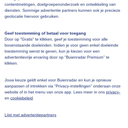
contentmetingen, doelgroepenonderzoek en ontwikkeling van
diensten. Sommige advertentie partners kunnen ook je precieze
Over Buienradar
geolocatie hiervoor gebruiken.
Bedrijfsgegevens
Geef toestemming of betaal voor toegang
Veelgestelde vragen
Door op "Gratis" te klikken, geef je toestemming voor alle
bovenstaande doeleinden. Indien je voor geen enkel doeleinde
Contact
toestemming wenst te geven, kun je kiezen voor een
Toegankelijkheid
advertentievrije ervaring door op “Buienradar Premium” te
klikken.
Gebruikersvoorwaarden
Adverteren
Jouw keuze geldt enkel voor Buienradar en kun je opnieuw
aanpassen of intrekken via “Privacy-instellingen” onderaan onze
Buienradar Team
website of in het menu van onze app. Lees meer in ons
privacy-
Privacy beleid
en
cookiebeleid
.
Cookie beleid
Lijst met advertentiepartners
Privacy instellingen
Gratis weerdata