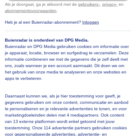
Als je doorgaat, ga je akkoord met de
gebruikers-
,
privacy-
en
Klik
hier
om dit aan te passen
abonnementsvoorwaarden
.
Heb je al een Buienradar-abonnement?
Inloggen
Bekijk slideshow
Buienradar is onderdeel van DPG Media.
Buienradar en DPG Media gebruiken cookies om informatie over
je apparaat, locatie, browser en surfgedrag te verzamelen. Deze
informatie combineren we met de gegevens die je zelf deelt met
ons, zoals wanneer je een account aanmaakt. Dit doen we om
Een moment geduld aub...
het gebruik van onze media te analyseren en onze websites en
apps te verbeteren.
Daarnaast kunnen we, als je hier toestemming voor geeft, je
gegevens gebruiken om onze content, communicatie en aanbod
te personaliseren en je relevante advertenties te tonen, en voor
Over Buienradar
marketingdoeleinden delen met 4 mediapartners. Ook content
van 13 externe platformen wordt enkel getoond met jouw
toestemming. Onze 114 advertentie partners gebruiken cookies
Bedrijfsgegevens
voor gepersonaliseerde advertenties, advertentie- en