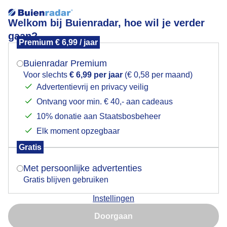
Welkom bij Buienradar, hoe wil je verder
gaan?
Premium € 6,99 / jaar
Mogen we je locatie gebruiken voor het
Alpen: onweer
weer?
Buienradar Premium
Voor slechts
€ 6,99 per jaar
(€ 0,58 per maand)
Advertentievrij en privacy veilig
Ontvang voor min. € 40,- aan cadeaus
Indien je hier nog geen akkoord op hebt gegeven,
verschijnt er zo een pop-up uit je browser waarin
10% donatie aan Staatsbosbeheer
deze toestemming gevraagd wordt.
Elk moment opzegbaar
Gratis
Is goed, toon de popup
Met persoonlijke advertenties
Gratis blijven gebruiken
Instellingen
Nu niet, misschien later
Door: Hans ter Braak
Gemaakt: 31-05-2026, 58x bekeken
Doorgaan
Gebruik je Safari en wil je niet elke dag deze pop-up zien?