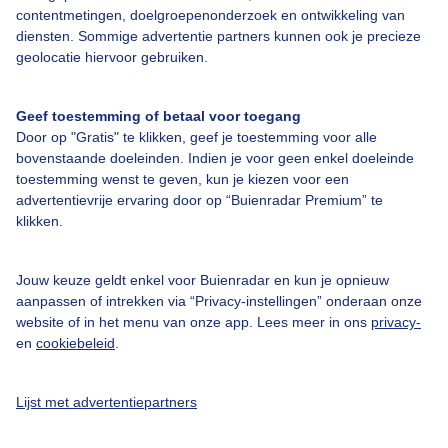
contentmetingen, doelgroepenonderzoek en ontwikkeling van
Veelgestelde vragen
diensten. Sommige advertentie partners kunnen ook je precieze
Contact
geolocatie hiervoor gebruiken.
Toegankelijkheid
Geef toestemming of betaal voor toegang
Gebruikersvoorwaarden
Door op "Gratis" te klikken, geef je toestemming voor alle
Adverteren
bovenstaande doeleinden. Indien je voor geen enkel doeleinde
toestemming wenst te geven, kun je kiezen voor een
Buienradar Team
advertentievrije ervaring door op “Buienradar Premium” te
klikken.
Privacy beleid
Cookie beleid
Jouw keuze geldt enkel voor Buienradar en kun je opnieuw
Privacy instellingen
aanpassen of intrekken via “Privacy-instellingen” onderaan onze
website of in het menu van onze app. Lees meer in ons
privacy-
Gratis weerdata
en
cookiebeleid
.
@BuienradarNL
Lijst met advertentiepartners
Buienradar
Buienradar