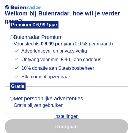
Welkom bij Buienradar, hoe wil je verder
gaan?
Premium € 6,99 / jaar
Mogen we je locatie gebruiken voor het
Alpen: onweer
weer?
Buienradar Premium
Voor slechts
€ 6,99 per jaar
(€ 0,58 per maand)
Advertentievrij en privacy veilig
Ontvang voor min. € 40,- aan cadeaus
Indien je hier nog geen akkoord op hebt gegeven,
verschijnt er zo een pop-up uit je browser waarin
10% donatie aan Staatsbosbeheer
deze toestemming gevraagd wordt.
Elk moment opzegbaar
Gratis
Is goed, toon de popup
Met persoonlijke advertenties
Gratis blijven gebruiken
Instellingen
Nu niet, misschien later
Door: Hans ter Braak
Gemaakt: 31-05-2026, 53x bekeken
Doorgaan
Gebruik je Safari en wil je niet elke dag deze pop-up zien?