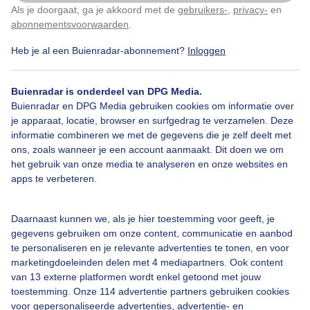
Als je doorgaat, ga je akkoord met de
gebruikers-
,
privacy-
en
Klik
hier
om dit aan te passen
abonnementsvoorwaarden
.
Heb je al een Buienradar-abonnement?
Inloggen
Bekijk slideshow
Buienradar is onderdeel van DPG Media.
Buienradar en DPG Media gebruiken cookies om informatie over
je apparaat, locatie, browser en surfgedrag te verzamelen. Deze
informatie combineren we met de gegevens die je zelf deelt met
ons, zoals wanneer je een account aanmaakt. Dit doen we om
Een moment geduld aub...
het gebruik van onze media te analyseren en onze websites en
apps te verbeteren.
Daarnaast kunnen we, als je hier toestemming voor geeft, je
gegevens gebruiken om onze content, communicatie en aanbod
te personaliseren en je relevante advertenties te tonen, en voor
Over Buienradar
marketingdoeleinden delen met 4 mediapartners. Ook content
van 13 externe platformen wordt enkel getoond met jouw
toestemming. Onze 114 advertentie partners gebruiken cookies
Bedrijfsgegevens
voor gepersonaliseerde advertenties, advertentie- en