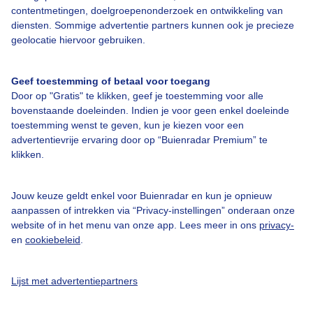
contentmetingen, doelgroepenonderzoek en ontwikkeling van
Veelgestelde vragen
diensten. Sommige advertentie partners kunnen ook je precieze
Contact
geolocatie hiervoor gebruiken.
Toegankelijkheid
Geef toestemming of betaal voor toegang
Gebruikersvoorwaarden
Door op "Gratis" te klikken, geef je toestemming voor alle
Adverteren
bovenstaande doeleinden. Indien je voor geen enkel doeleinde
toestemming wenst te geven, kun je kiezen voor een
Buienradar Team
advertentievrije ervaring door op “Buienradar Premium” te
klikken.
Privacy beleid
Cookie beleid
Jouw keuze geldt enkel voor Buienradar en kun je opnieuw
Privacy instellingen
aanpassen of intrekken via “Privacy-instellingen” onderaan onze
website of in het menu van onze app. Lees meer in ons
privacy-
Gratis weerdata
en
cookiebeleid
.
@BuienradarNL
Lijst met advertentiepartners
Buienradar
Buienradar