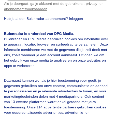
Als je doorgaat, ga je akkoord met de
gebruikers-
,
privacy-
en
Klik
hier
om dit aan te passen
Door: Sven Berends
Gemaakt: 30-05-2026, 114x bekeken
abonnementsvoorwaarden
.
Heb je al een Buienradar-abonnement?
Inloggen
Zomer
Zon
Wolken
Buienradar is onderdeel van DPG Media.
Buienradar en DPG Media gebruiken cookies om informatie over
je apparaat, locatie, browser en surfgedrag te verzamelen. Deze
informatie combineren we met de gegevens die je zelf deelt met
Bekijk slideshow
ons, zoals wanneer je een account aanmaakt. Dit doen we om
het gebruik van onze media te analyseren en onze websites en
apps te verbeteren.
Daarnaast kunnen we, als je hier toestemming voor geeft, je
Een moment geduld aub...
gegevens gebruiken om onze content, communicatie en aanbod
te personaliseren en je relevante advertenties te tonen, en voor
marketingdoeleinden delen met 4 mediapartners. Ook content
van 13 externe platformen wordt enkel getoond met jouw
toestemming. Onze 114 advertentie partners gebruiken cookies
voor gepersonaliseerde advertenties, advertentie- en