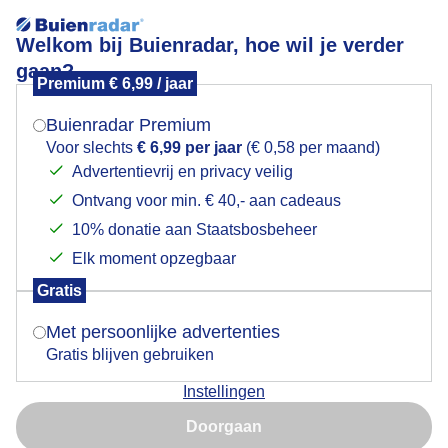
Welkom bij Buienradar, hoe wil je verder
gaan?
Premium € 6,99 / jaar
Mogen we je locatie gebruiken voor het
Lees meer.
weer?
Buienradar Premium
De Dem G-Toernooi in Hoensbroek
Voor slechts
€ 6,99 per jaar
(€ 0,58 per maand)
Advertentievrij en privacy veilig
Ontvang voor min. € 40,- aan cadeaus
Indien je hier nog geen akkoord op hebt gegeven,
verschijnt er zo een pop-up uit je browser waarin
10% donatie aan Staatsbosbeheer
deze toestemming gevraagd wordt.
Elk moment opzegbaar
Gratis
Is goed, toon de popup
Met persoonlijke advertenties
Gratis blijven gebruiken
Instellingen
Nu niet, misschien later
De Dem G-Toernooi in Hoensbroek
Doorgaan
Gebruik je Safari en wil je niet elke dag deze pop-up zien?