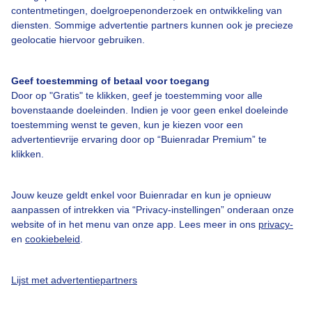
contentmetingen, doelgroepenonderzoek en ontwikkeling van
diensten. Sommige advertentie partners kunnen ook je precieze
Over Buienradar
geolocatie hiervoor gebruiken.
Bedrijfsgegevens
Geef toestemming of betaal voor toegang
Veelgestelde vragen
Door op "Gratis" te klikken, geef je toestemming voor alle
bovenstaande doeleinden. Indien je voor geen enkel doeleinde
Contact
toestemming wenst te geven, kun je kiezen voor een
advertentievrije ervaring door op “Buienradar Premium” te
Toegankelijkheid
klikken.
Gebruikersvoorwaarden
Adverteren
Jouw keuze geldt enkel voor Buienradar en kun je opnieuw
aanpassen of intrekken via “Privacy-instellingen” onderaan onze
Buienradar Team
website of in het menu van onze app. Lees meer in ons
privacy-
Privacy beleid
en
cookiebeleid
.
Cookie beleid
Lijst met advertentiepartners
Privacy instellingen
Gratis weerdata