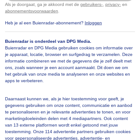
Als je doorgaat, ga je akkoord met de
gebruikers-
,
privacy-
en
Klik
hier
om dit aan te passen
Door: rob van den Berg
Gemaakt: 27-05-2026, 79x bekeken
abonnementsvoorwaarden
.
Heb je al een Buienradar-abonnement?
Inloggen
Costablanca
Zon
Wind
Buienradar is onderdeel van DPG Media.
Buienradar en DPG Media gebruiken cookies om informatie over
je apparaat, locatie, browser en surfgedrag te verzamelen. Deze
informatie combineren we met de gegevens die je zelf deelt met
Bekijk slideshow
ons, zoals wanneer je een account aanmaakt. Dit doen we om
het gebruik van onze media te analyseren en onze websites en
apps te verbeteren.
Daarnaast kunnen we, als je hier toestemming voor geeft, je
Een moment geduld aub...
gegevens gebruiken om onze content, communicatie en aanbod
te personaliseren en je relevante advertenties te tonen, en voor
marketingdoeleinden delen met 4 mediapartners. Ook content
van 13 externe platformen wordt enkel getoond met jouw
toestemming. Onze 114 advertentie partners gebruiken cookies
voor gepersonaliseerde advertenties, advertentie- en