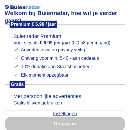
Welkom bij Buienradar, hoe wil je verder
gaan?
Premium € 6,99 / jaar
Mogen we je locatie gebruiken voor het
Lees meer.
weer?
Buienradar Premium
Calp vanmiddag
Voor slechts
€ 6,99 per jaar
(€ 0,58 per maand)
Advertentievrij en privacy veilig
Ontvang voor min. € 40,- aan cadeaus
Indien je hier nog geen akkoord op hebt gegeven,
verschijnt er zo een pop-up uit je browser waarin
10% donatie aan Staatsbosbeheer
deze toestemming gevraagd wordt.
Elk moment opzegbaar
Gratis
Is goed, toon de popup
Met persoonlijke advertenties
Gratis blijven gebruiken
Instellingen
Nu niet, misschien later
Foto genomen circa 15:00 uur
Doorgaan
Gebruik je Safari en wil je niet elke dag deze pop-up zien?