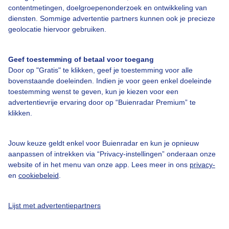
contentmetingen, doelgroepenonderzoek en ontwikkeling van
diensten. Sommige advertentie partners kunnen ook je precieze
Over Buienradar
geolocatie hiervoor gebruiken.
Bedrijfsgegevens
Geef toestemming of betaal voor toegang
Veelgestelde vragen
Door op "Gratis" te klikken, geef je toestemming voor alle
bovenstaande doeleinden. Indien je voor geen enkel doeleinde
Contact
toestemming wenst te geven, kun je kiezen voor een
advertentievrije ervaring door op “Buienradar Premium” te
Toegankelijkheid
klikken.
Gebruikersvoorwaarden
Adverteren
Jouw keuze geldt enkel voor Buienradar en kun je opnieuw
aanpassen of intrekken via “Privacy-instellingen” onderaan onze
Buienradar Team
website of in het menu van onze app. Lees meer in ons
privacy-
Privacy beleid
en
cookiebeleid
.
Cookie beleid
Lijst met advertentiepartners
Privacy instellingen
Gratis weerdata