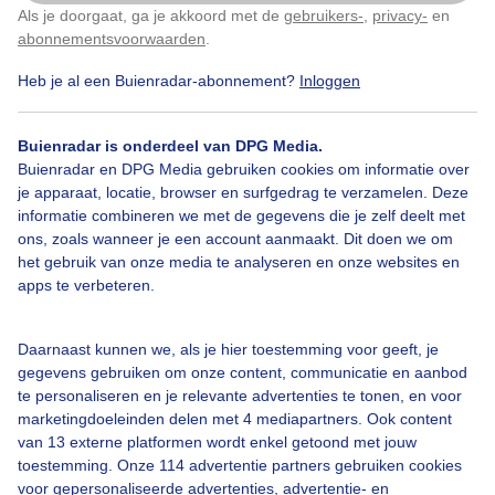
Als je doorgaat, ga je akkoord met de
gebruikers-
,
privacy-
en
Klik
hier
om dit aan te passen
abonnementsvoorwaarden
.
Heb je al een Buienradar-abonnement?
Inloggen
Zomer
Zon
Buienradar is onderdeel van DPG Media.
Buienradar en DPG Media gebruiken cookies om informatie over
Bekijk slideshow
je apparaat, locatie, browser en surfgedrag te verzamelen. Deze
informatie combineren we met de gegevens die je zelf deelt met
ons, zoals wanneer je een account aanmaakt. Dit doen we om
het gebruik van onze media te analyseren en onze websites en
apps te verbeteren.
Een moment geduld aub...
Daarnaast kunnen we, als je hier toestemming voor geeft, je
gegevens gebruiken om onze content, communicatie en aanbod
te personaliseren en je relevante advertenties te tonen, en voor
marketingdoeleinden delen met 4 mediapartners. Ook content
van 13 externe platformen wordt enkel getoond met jouw
toestemming. Onze 114 advertentie partners gebruiken cookies
voor gepersonaliseerde advertenties, advertentie- en
Over Buienradar