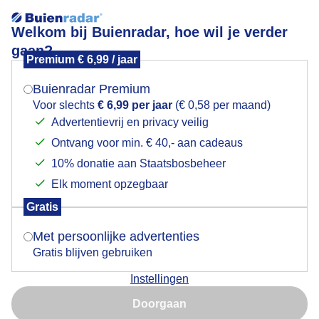
Welkom bij Buienradar, hoe wil je verder
gaan?
Premium € 6,99 / jaar
Mogen we je locatie gebruiken voor het
Zomer komt eraan
weer?
Buienradar Premium
Voor slechts
€ 6,99 per jaar
(€ 0,58 per maand)
Advertentievrij en privacy veilig
Ontvang voor min. € 40,- aan cadeaus
Indien je hier nog geen akkoord op hebt gegeven,
verschijnt er zo een pop-up uit je browser waarin
10% donatie aan Staatsbosbeheer
deze toestemming gevraagd wordt.
Elk moment opzegbaar
Gratis
Is goed, toon de popup
Met persoonlijke advertenties
Gratis blijven gebruiken
Zonnig en warm
Instellingen
Nu niet, misschien later
Door: Jolanda Bakker
Gemaakt: 21-05-2026, 95x bekeken
Doorgaan
Gebruik je Safari en wil je niet elke dag deze pop-up zien?