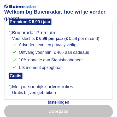
Welkom bij Buienradar, hoe wil je verder
gaan?
Premium € 6,99 / jaar
Mogen we je locatie gebruiken voor het
STRAND GEREED voor WARM PINKSTERWEEKEINDE
weer?
Buienradar Premium
Voor slechts
€ 6,99 per jaar
(€ 0,58 per maand)
Advertentievrij en privacy veilig
Ontvang voor min. € 40,- aan cadeaus
Indien je hier nog geen akkoord op hebt gegeven,
verschijnt er zo een pop-up uit je browser waarin
10% donatie aan Staatsbosbeheer
deze toestemming gevraagd wordt.
Elk moment opzegbaar
Gratis
Is goed, toon de popup
Met persoonlijke advertenties
Gratis blijven gebruiken
STRAND GEREED voor WARM PINKSTERWEEKEINDE
Instellingen
Op strand Katwijk aan Zee staat alles klaar voor
Nu niet, misschien later
toeristen Pinkstervakantie, badhokjes, strandstoelen
Doorgaan
en windschermen
Gebruik je Safari en wil je niet elke dag deze pop-up zien?