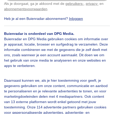
Als je doorgaat, ga je akkoord met de
gebruikers-
,
privacy-
en
Klik
hier
om dit aan te passen
abonnementsvoorwaarden
.
Door: Johan Westra
Gemaakt: 21-05-2026, 137x bekeken
Heb je al een Buienradar-abonnement?
Inloggen
Buienradar is onderdeel van DPG Media.
Lente
Zomer
Zon
Buienradar en DPG Media gebruiken cookies om informatie over
je apparaat, locatie, browser en surfgedrag te verzamelen. Deze
informatie combineren we met de gegevens die je zelf deelt met
ons, zoals wanneer je een account aanmaakt. Dit doen we om
Bekijk slideshow
het gebruik van onze media te analyseren en onze websites en
apps te verbeteren.
Daarnaast kunnen we, als je hier toestemming voor geeft, je
gegevens gebruiken om onze content, communicatie en aanbod
Een moment geduld aub...
te personaliseren en je relevante advertenties te tonen, en voor
marketingdoeleinden delen met 4 mediapartners. Ook content
van 13 externe platformen wordt enkel getoond met jouw
toestemming. Onze 114 advertentie partners gebruiken cookies
voor gepersonaliseerde advertenties, advertentie- en