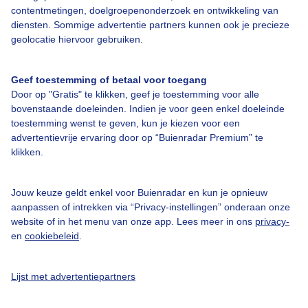
contentmetingen, doelgroepenonderzoek en ontwikkeling van
diensten. Sommige advertentie partners kunnen ook je precieze
Over Buienradar
geolocatie hiervoor gebruiken.
Bedrijfsgegevens
Geef toestemming of betaal voor toegang
Door op "Gratis" te klikken, geef je toestemming voor alle
Veelgestelde vragen
bovenstaande doeleinden. Indien je voor geen enkel doeleinde
toestemming wenst te geven, kun je kiezen voor een
Contact
advertentievrije ervaring door op “Buienradar Premium” te
Toegankelijkheid
klikken.
Gebruikersvoorwaarden
Jouw keuze geldt enkel voor Buienradar en kun je opnieuw
Adverteren
aanpassen of intrekken via “Privacy-instellingen” onderaan onze
Buienradar Team
website of in het menu van onze app. Lees meer in ons
privacy-
en
cookiebeleid
.
Privacy beleid
Cookie beleid
Lijst met advertentiepartners
Privacy instellingen