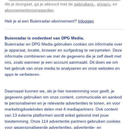
Als je doorgaat, ga je akkoord met de
gebruikers-
,
privacy-
en
Klik
hier
om dit aan te passen
abonnementsvoorwaarden
.
Vanmorgen
Heb je al een Buienradar-abonnement?
Inloggen
Door: Dilia van Zon
Gemaakt: 21-05-2026, 44x bekeken
Buienradar is onderdeel van DPG Media.
Buienradar en DPG Media gebruiken cookies om informatie over
je apparaat, locatie, browser en surfgedrag te verzamelen. Deze
informatie combineren we met de gegevens die je zelf deelt met
Zonnebril
Zonnebloem
Wolken
ons, zoals wanneer je een account aanmaakt. Dit doen we om
het gebruik van onze media te analyseren en onze websites en
apps te verbeteren.
Bekijk slideshow
Daarnaast kunnen we, als je hier toestemming voor geeft, je
gegevens gebruiken om onze content, communicatie en aanbod
te personaliseren en je relevante advertenties te tonen, en voor
marketingdoeleinden delen met 4 mediapartners. Ook content
van 13 externe platformen wordt enkel getoond met jouw
Een moment geduld aub...
toestemming. Onze 114 advertentie partners gebruiken cookies
voor gepersonaliseerde advertenties, advertentie- en