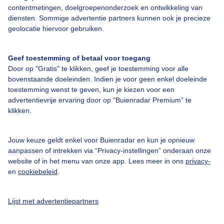
contentmetingen, doelgroepenonderzoek en ontwikkeling van
diensten. Sommige advertentie partners kunnen ook je precieze
geolocatie hiervoor gebruiken.
Geef toestemming of betaal voor toegang
Over Buienradar
Door op "Gratis" te klikken, geef je toestemming voor alle
bovenstaande doeleinden. Indien je voor geen enkel doeleinde
Bedrijfsgegevens
toestemming wenst te geven, kun je kiezen voor een
advertentievrije ervaring door op “Buienradar Premium” te
Veelgestelde vragen
klikken.
Contact
Toegankelijkheid
Jouw keuze geldt enkel voor Buienradar en kun je opnieuw
aanpassen of intrekken via “Privacy-instellingen” onderaan onze
Gebruikersvoorwaarden
website of in het menu van onze app. Lees meer in ons
privacy-
en
cookiebeleid
.
Adverteren
Buienradar Team
Lijst met advertentiepartners
Privacy beleid