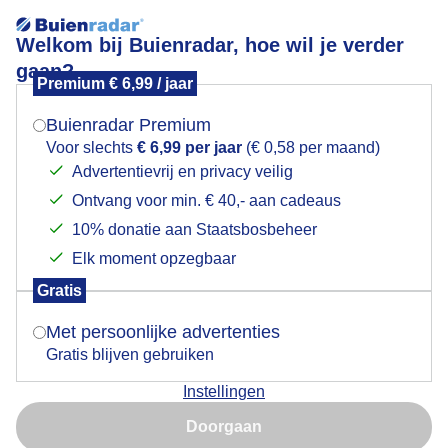
Welkom bij Buienradar, hoe wil je verder
gaan?
Premium € 6,99 / jaar
Mogen we je locatie gebruiken voor het
Lees meer.
weer?
Buienradar Premium
Zon en wolken
Voor slechts
€ 6,99 per jaar
(€ 0,58 per maand)
Advertentievrij en privacy veilig
Ontvang voor min. € 40,- aan cadeaus
Indien je hier nog geen akkoord op hebt gegeven,
verschijnt er zo een pop-up uit je browser waarin
10% donatie aan Staatsbosbeheer
deze toestemming gevraagd wordt.
Elk moment opzegbaar
Gratis
Is goed, toon de popup
Met persoonlijke advertenties
Gratis blijven gebruiken
Instellingen
Nu niet, misschien later
Doorgaan
Gebruik je Safari en wil je niet elke dag deze pop-up zien?