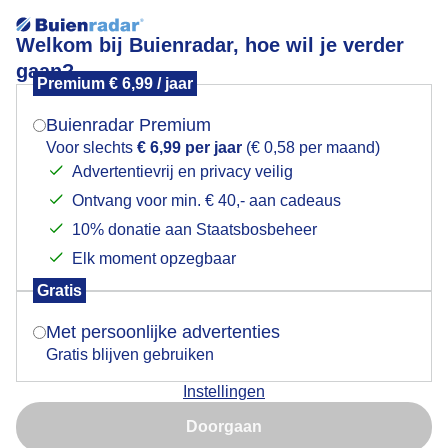
Welkom bij Buienradar, hoe wil je verder
gaan?
Premium € 6,99 / jaar
Mogen we je locatie gebruiken voor het
Lees meer.
weer?
Buienradar Premium
Prima om te kamperen!
Voor slechts
€ 6,99 per jaar
(€ 0,58 per maand)
Advertentievrij en privacy veilig
Ontvang voor min. € 40,- aan cadeaus
Indien je hier nog geen akkoord op hebt gegeven,
verschijnt er zo een pop-up uit je browser waarin
10% donatie aan Staatsbosbeheer
deze toestemming gevraagd wordt.
Elk moment opzegbaar
Gratis
Is goed, toon de popup
Met persoonlijke advertenties
Gratis blijven gebruiken
Instellingen
Nu niet, misschien later
Kampeerweer op Texel vanmiddag.
Doorgaan
Gebruik je Safari en wil je niet elke dag deze pop-up zien?