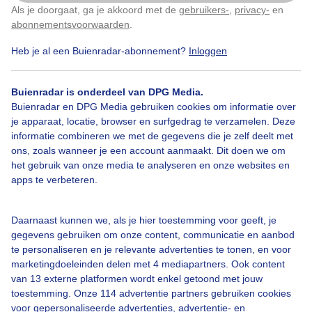
Als je doorgaat, ga je akkoord met de
gebruikers-
,
privacy-
en
Klik
hier
om dit aan te passen
Door: Frans Alderse Baas
Gemaakt: 21-05-2026, 25x bekeken
abonnementsvoorwaarden
.
Heb je al een Buienradar-abonnement?
Inloggen
Lente
Zon
Wolken
Buienradar is onderdeel van DPG Media.
Buienradar en DPG Media gebruiken cookies om informatie over
je apparaat, locatie, browser en surfgedrag te verzamelen. Deze
informatie combineren we met de gegevens die je zelf deelt met
Bekijk slideshow
ons, zoals wanneer je een account aanmaakt. Dit doen we om
het gebruik van onze media te analyseren en onze websites en
apps te verbeteren.
Daarnaast kunnen we, als je hier toestemming voor geeft, je
Een moment geduld aub...
gegevens gebruiken om onze content, communicatie en aanbod
te personaliseren en je relevante advertenties te tonen, en voor
marketingdoeleinden delen met 4 mediapartners. Ook content
van 13 externe platformen wordt enkel getoond met jouw
toestemming. Onze 114 advertentie partners gebruiken cookies
voor gepersonaliseerde advertenties, advertentie- en