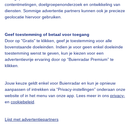
contentmetingen, doelgroepenonderzoek en ontwikkeling van
diensten. Sommige advertentie partners kunnen ook je precieze
Over Buienradar
geolocatie hiervoor gebruiken.
Bedrijfsgegevens
Geef toestemming of betaal voor toegang
Veelgestelde vragen
Door op "Gratis" te klikken, geef je toestemming voor alle
bovenstaande doeleinden. Indien je voor geen enkel doeleinde
Contact
toestemming wenst te geven, kun je kiezen voor een
advertentievrije ervaring door op “Buienradar Premium” te
Toegankelijkheid
klikken.
Gebruikersvoorwaarden
Adverteren
Jouw keuze geldt enkel voor Buienradar en kun je opnieuw
aanpassen of intrekken via “Privacy-instellingen” onderaan onze
Buienradar Team
website of in het menu van onze app. Lees meer in ons
privacy-
Privacy beleid
en
cookiebeleid
.
Cookie beleid
Lijst met advertentiepartners
Privacy instellingen
Gratis weerdata