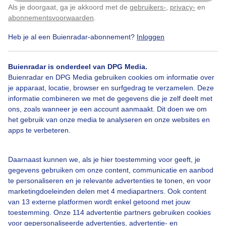
Als je doorgaat, ga je akkoord met de
gebruikers-
,
privacy-
en
Klik
hier
om dit aan te passen
abonnementsvoorwaarden
.
Heb je al een Buienradar-abonnement?
Inloggen
Zon
Wolken
Zonsopkomst
Buienradar is onderdeel van DPG Media.
Buienradar en DPG Media gebruiken cookies om informatie over
je apparaat, locatie, browser en surfgedrag te verzamelen. Deze
Bekijk slideshow
informatie combineren we met de gegevens die je zelf deelt met
ons, zoals wanneer je een account aanmaakt. Dit doen we om
het gebruik van onze media te analyseren en onze websites en
apps te verbeteren.
Een moment geduld aub...
Daarnaast kunnen we, als je hier toestemming voor geeft, je
gegevens gebruiken om onze content, communicatie en aanbod
te personaliseren en je relevante advertenties te tonen, en voor
marketingdoeleinden delen met 4 mediapartners. Ook content
van 13 externe platformen wordt enkel getoond met jouw
toestemming. Onze 114 advertentie partners gebruiken cookies
voor gepersonaliseerde advertenties, advertentie- en