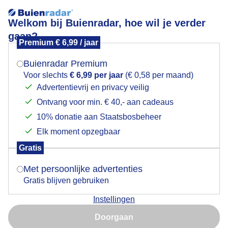
Welkom bij Buienradar, hoe wil je verder
gaan?
Premium € 6,99 / jaar
Mogen we je locatie gebruiken voor het
Slechts wat sluierwolken boven Texel
weer?
Buienradar Premium
Voor slechts
€ 6,99 per jaar
(€ 0,58 per maand)
Advertentievrij en privacy veilig
Ontvang voor min. € 40,- aan cadeaus
Indien je hier nog geen akkoord op hebt gegeven,
verschijnt er zo een pop-up uit je browser waarin
10% donatie aan Staatsbosbeheer
deze toestemming gevraagd wordt.
Elk moment opzegbaar
Gratis
Is goed, toon de popup
Met persoonlijke advertenties
Gratis blijven gebruiken
Prachtige donderdagochtend op Texel dichtbij de
Instellingen
Cocksdorp.
Nu niet, misschien later
Doorgaan
Door: Frans Alderse Baas
Gemaakt: 21-05-2026, 31x bekeken
Gebruik je Safari en wil je niet elke dag deze pop-up zien?