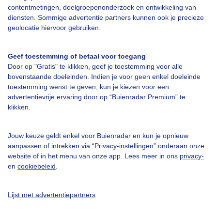
Over Buienradar
contentmetingen, doelgroepenonderzoek en ontwikkeling van
diensten. Sommige advertentie partners kunnen ook je precieze
geolocatie hiervoor gebruiken.
Bedrijfsgegevens
Veelgestelde vragen
Geef toestemming of betaal voor toegang
Door op "Gratis" te klikken, geef je toestemming voor alle
Contact
bovenstaande doeleinden. Indien je voor geen enkel doeleinde
Toegankelijkheid
toestemming wenst te geven, kun je kiezen voor een
advertentievrije ervaring door op “Buienradar Premium” te
Gebruikersvoorwaarden
klikken.
Adverteren
Buienradar Team
Jouw keuze geldt enkel voor Buienradar en kun je opnieuw
aanpassen of intrekken via “Privacy-instellingen” onderaan onze
Privacy beleid
website of in het menu van onze app. Lees meer in ons
privacy-
en
cookiebeleid
.
Cookie beleid
Privacy instellingen
Lijst met advertentiepartners
Gratis weerdata