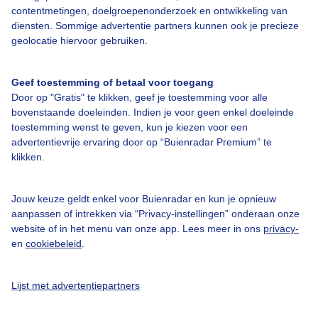
contentmetingen, doelgroepenonderzoek en ontwikkeling van
diensten. Sommige advertentie partners kunnen ook je precieze
Bedrijfsgegevens
geolocatie hiervoor gebruiken.
Veelgestelde vragen
Geef toestemming of betaal voor toegang
Contact
Door op "Gratis" te klikken, geef je toestemming voor alle
Toegankelijkheid
bovenstaande doeleinden. Indien je voor geen enkel doeleinde
toestemming wenst te geven, kun je kiezen voor een
Gebruikersvoorwaarden
advertentievrije ervaring door op “Buienradar Premium” te
klikken.
Adverteren
Buienradar Team
Jouw keuze geldt enkel voor Buienradar en kun je opnieuw
Privacy beleid
aanpassen of intrekken via “Privacy-instellingen” onderaan onze
website of in het menu van onze app. Lees meer in ons
privacy-
Cookie beleid
en
cookiebeleid
.
Privacy instellingen
Gratis weerdata
Lijst met advertentiepartners
@BuienradarNL