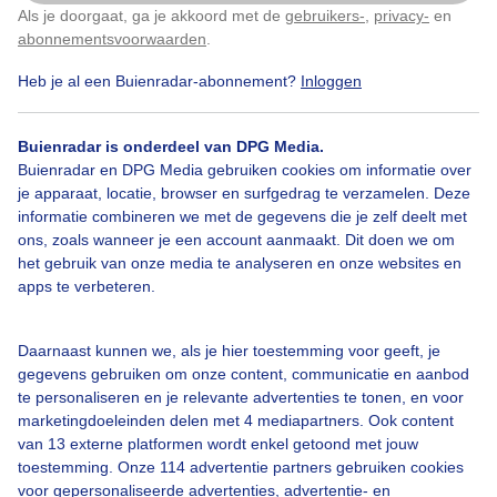
Als je doorgaat, ga je akkoord met de
gebruikers-
,
privacy-
en
Klik
hier
om dit aan te passen
abonnementsvoorwaarden
.
Heb je al een Buienradar-abonnement?
Inloggen
Lente
Zon
Dieren
Buienradar is onderdeel van DPG Media.
Buienradar en DPG Media gebruiken cookies om informatie over
Bekijk slideshow
je apparaat, locatie, browser en surfgedrag te verzamelen. Deze
informatie combineren we met de gegevens die je zelf deelt met
ons, zoals wanneer je een account aanmaakt. Dit doen we om
het gebruik van onze media te analyseren en onze websites en
apps te verbeteren.
Een moment geduld aub...
Daarnaast kunnen we, als je hier toestemming voor geeft, je
gegevens gebruiken om onze content, communicatie en aanbod
te personaliseren en je relevante advertenties te tonen, en voor
marketingdoeleinden delen met 4 mediapartners. Ook content
van 13 externe platformen wordt enkel getoond met jouw
toestemming. Onze 114 advertentie partners gebruiken cookies
voor gepersonaliseerde advertenties, advertentie- en
Over Buienradar