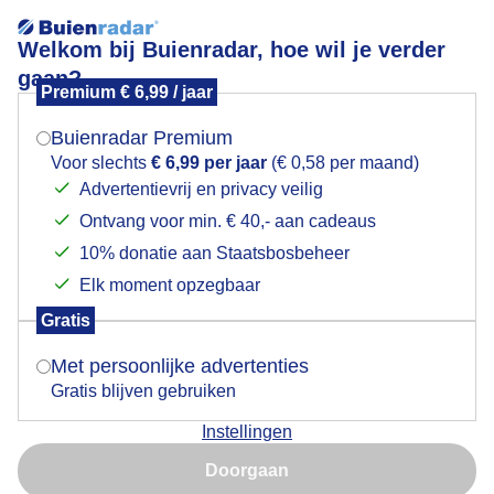
Welkom bij Buienradar, hoe wil je verder
gaan?
Premium € 6,99 / jaar
Mogen we je locatie gebruiken voor het
In de schaduw staan
weer?
Buienradar Premium
Voor slechts
€ 6,99 per jaar
(€ 0,58 per maand)
Advertentievrij en privacy veilig
Ontvang voor min. € 40,- aan cadeaus
Indien je hier nog geen akkoord op hebt gegeven,
verschijnt er zo een pop-up uit je browser waarin
10% donatie aan Staatsbosbeheer
deze toestemming gevraagd wordt.
Elk moment opzegbaar
Gratis
Is goed, toon de popup
Met persoonlijke advertenties
Gratis blijven gebruiken
Nu nog niet zo warm
Instellingen
Nu niet, misschien later
Door: Francien Tax
Gemaakt: 20-05-2026, 61x bekeken
Doorgaan
Gebruik je Safari en wil je niet elke dag deze pop-up zien?