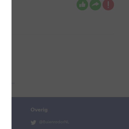
 aub...
Overig
@BuienradarNL