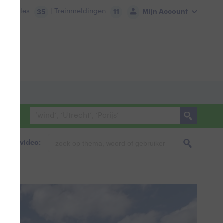
tie:
Files
| Treinmeldingen
Mijn Account
35
11
foto & video: