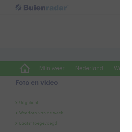
Mijn weer
Nederland
Wereld
Foto en video
W
Uitgelicht
Weerfoto van de week
Laatst toegevoegd