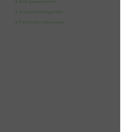
Best gewaardeerd
Populaire categorieën
Foto/video toevoegen
Wi