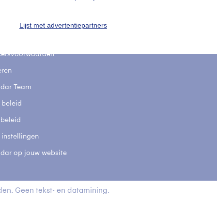
stelde vragen
t
Lijst met advertentiepartners
elijkheid
kersvoorwaarden
eren
adar Team
 beleid
 beleid
 instellingen
adar op jouw website
en. Geen tekst- en datamining.