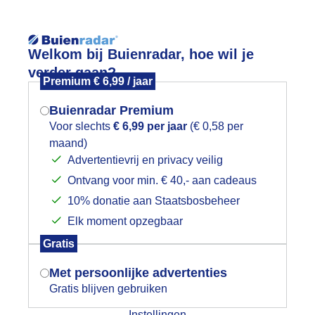
Reisinforma
Welkom bij Buienradar, hoe wil je
verder gaan?
Premium € 6,99 / jaar
Buienradar Premium
Voor slechts
€ 6,99 per jaar
(€ 0,58 per
Lees meer.
maand)
Mogen we je locatie gebruiken voor
Advertentievrij en privacy veilig
wijd
Foto en video
Weerzine
het weer?
Ontvang voor min. € 40,- aan cadeaus
10% donatie aan Staatsbosbeheer
Zoeken in 
Elk moment opzegbaar
Indien je hier nog geen akkoord op hebt
olkenvelden
Gratis
gegeven, verschijnt er zo een pop-up uit
je browser waarin deze toestemming
Met persoonlijke advertenties
gevraagd wordt.
Gratis blijven gebruiken
Instellingen