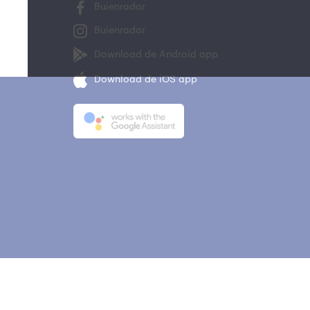
Buienradar
Buienradar
Download de Android app
Download de iOS app