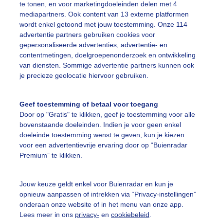
te tonen, en voor marketingdoeleinden delen met 4
r: Jolanda Bakker
Gemaakt: 20-05-2026, 51x bekeken
mediapartners. Ook content van 13 externe platformen
wordt enkel getoond met jouw toestemming. Onze 114
advertentie partners gebruiken cookies voor
on
Wolken
gepersonaliseerde advertenties, advertentie- en
contentmetingen, doelgroepenonderzoek en ontwikkeling
van diensten. Sommige advertentie partners kunnen ook
ekijk slideshow
je precieze geolocatie hiervoor gebruiken.
Geef toestemming of betaal voor toegang
Door op "Gratis" te klikken, geef je toestemming voor alle
bovenstaande doeleinden. Indien je voor geen enkel
doeleinde toestemming wenst te geven, kun je kiezen
Een moment geduld
voor een advertentievrije ervaring door op “Buienradar
Premium” te klikken.
Jouw keuze geldt enkel voor Buienradar en kun je
uienradar
Mijn weer
opnieuw aanpassen of intrekken via “Privacy-instellingen”
onderaan onze website of in het menu van onze app.
fsgegevens
De Bilt
Lees meer in ons
privacy-
en
cookiebeleid
.