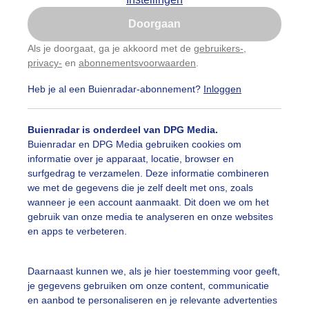
Is goed, toon de popup
Doorgaan
Nu niet, misschien later
Als je doorgaat, ga je akkoord met de
gebruikers-
,
privacy-
en
abonnementsvoorwaarden
.
Gebruik je Safari en wil je niet elke dag deze pop-up
zien?
Heb je al een Buienradar-abonnement?
Inloggen
Klik
hier
om dit aan te passen
Buienradar is onderdeel van DPG Media.
Buienradar en DPG Media gebruiken cookies om
informatie over je apparaat, locatie, browser en
surfgedrag te verzamelen. Deze informatie combineren
we met de gegevens die je zelf deelt met ons, zoals
wanneer je een account aanmaakt. Dit doen we om het
gebruik van onze media te analyseren en onze websites
en apps te verbeteren.
Daarnaast kunnen we, als je hier toestemming voor geeft,
je gegevens gebruiken om onze content, communicatie
nd
en aanbod te personaliseren en je relevante advertenties