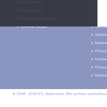
24 uurs radar
Veelge
Europa radar
Contac
7-daagse verwachting
Toegank
Satelliet Europa
Gebrui
Advert
Buienr
Privacy
Cookie
Privacy
Buienr
© 2006 - 2026 RTL Nederland. Alle rechten voorbehoud