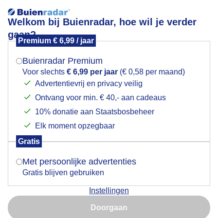
Welkom bij Buienradar, hoe wil je verder
gaan?
Premium € 6,99 / jaar
Mogen we je locatie gebruiken voor het
schapen en lammetjes warm op elkaar
weer?
Buienradar Premium
Voor slechts
€ 6,99 per jaar
(€ 0,58 per maand)
Advertentievrij en privacy veilig
Ontvang voor min. € 40,- aan cadeaus
Indien je hier nog geen akkoord op hebt gegeven,
verschijnt er zo een pop-up uit je browser waarin
10% donatie aan Staatsbosbeheer
deze toestemming gevraagd wordt.
Elk moment opzegbaar
Gratis
Is goed, toon de popup
Met persoonlijke advertenties
Gratis blijven gebruiken
wolken wind iets regen 14 gr schapen en lammetjes
Instellingen
kruipen dicht op elkaar lekker warm
Nu niet, misschien later
Doorgaan
Door: Piet Grim
Gemaakt: 20-05-2026, 43x bekeken
Gebruik je Safari en wil je niet elke dag deze pop-up zien?