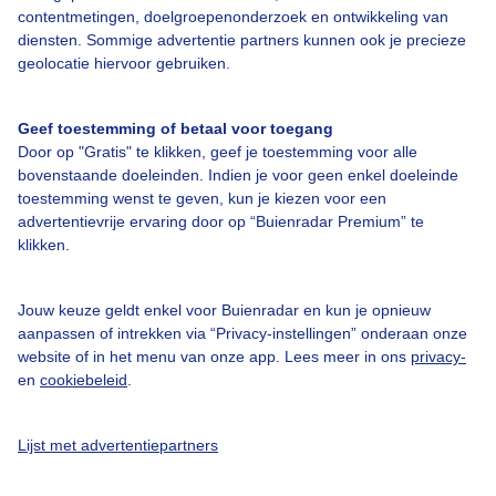
Over Buienradar
contentmetingen, doelgroepenonderzoek en ontwikkeling van
diensten. Sommige advertentie partners kunnen ook je precieze
geolocatie hiervoor gebruiken.
Bedrijfsgegevens
Veelgestelde vragen
Geef toestemming of betaal voor toegang
Door op "Gratis" te klikken, geef je toestemming voor alle
Contact
bovenstaande doeleinden. Indien je voor geen enkel doeleinde
Toegankelijkheid
toestemming wenst te geven, kun je kiezen voor een
advertentievrije ervaring door op “Buienradar Premium” te
Gebruikersvoorwaarden
klikken.
Adverteren
Buienradar Team
Jouw keuze geldt enkel voor Buienradar en kun je opnieuw
aanpassen of intrekken via “Privacy-instellingen” onderaan onze
Privacy beleid
website of in het menu van onze app. Lees meer in ons
privacy-
en
cookiebeleid
.
Cookie beleid
Privacy instellingen
Lijst met advertentiepartners
Gratis weerdata