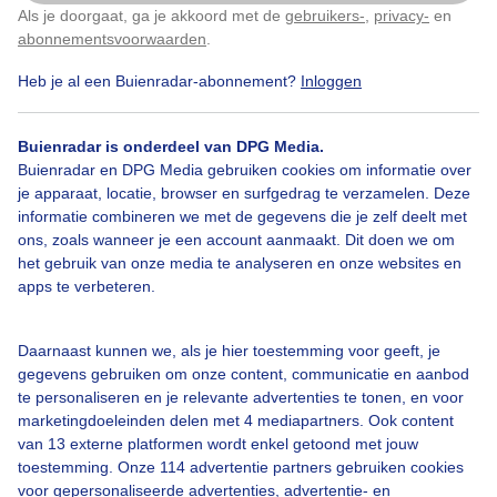
Als je doorgaat, ga je akkoord met de
gebruikers-
,
privacy-
en
Klik
hier
om dit aan te passen
abonnementsvoorwaarden
.
Heb je al een Buienradar-abonnement?
Inloggen
Wolken
Regen
Dieren
Buienradar is onderdeel van DPG Media.
Buienradar en DPG Media gebruiken cookies om informatie over
je apparaat, locatie, browser en surfgedrag te verzamelen. Deze
Bekijk slideshow
informatie combineren we met de gegevens die je zelf deelt met
ons, zoals wanneer je een account aanmaakt. Dit doen we om
het gebruik van onze media te analyseren en onze websites en
apps te verbeteren.
Een moment geduld aub...
Daarnaast kunnen we, als je hier toestemming voor geeft, je
gegevens gebruiken om onze content, communicatie en aanbod
te personaliseren en je relevante advertenties te tonen, en voor
marketingdoeleinden delen met 4 mediapartners. Ook content
van 13 externe platformen wordt enkel getoond met jouw
toestemming. Onze 114 advertentie partners gebruiken cookies
voor gepersonaliseerde advertenties, advertentie- en