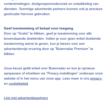
contentmetingen, doelgroepenonderzoek en ontwikkeling van
diensten. Sommige advertentie partners kunnen ook je precieze
Bedrijfsgegevens
geolocatie hiervoor gebruiken.
Veelgestelde vragen
Geef toestemming of betaal voor toegang
Contact
Door op "Gratis" te klikken, geef je toestemming voor alle
Toegankelijkheid
bovenstaande doeleinden. Indien je voor geen enkel doeleinde
toestemming wenst te geven, kun je kiezen voor een
Gebruikersvoorwaarden
advertentievrije ervaring door op “Buienradar Premium” te
klikken.
Adverteren
Buienradar Team
Jouw keuze geldt enkel voor Buienradar en kun je opnieuw
Privacy beleid
aanpassen of intrekken via “Privacy-instellingen” onderaan onze
website of in het menu van onze app. Lees meer in ons
privacy-
Cookie beleid
en
cookiebeleid
.
Privacy instellingen
Gratis weerdata
Lijst met advertentiepartners
@BuienradarNL