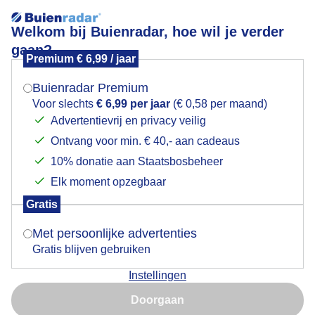
Welkom bij Buienradar, hoe wil je verder
gaan?
Premium € 6,99 / jaar
Mogen we je locatie gebruiken voor het
alpaca,s wolken
weer?
Buienradar Premium
Voor slechts
€ 6,99 per jaar
(€ 0,58 per maand)
Advertentievrij en privacy veilig
Ontvang voor min. € 40,- aan cadeaus
Indien je hier nog geen akkoord op hebt gegeven,
verschijnt er zo een pop-up uit je browser waarin
10% donatie aan Staatsbosbeheer
deze toestemming gevraagd wordt.
Elk moment opzegbaar
Gratis
Is goed, toon de popup
Met persoonlijke advertenties
Gratis blijven gebruiken
wolken lichte regen 14 gr alpaca,s in de polder
Instellingen
Nu niet, misschien later
Door: Piet Grim
Gemaakt: 20-05-2026, 39x bekeken
Doorgaan
Gebruik je Safari en wil je niet elke dag deze pop-up zien?