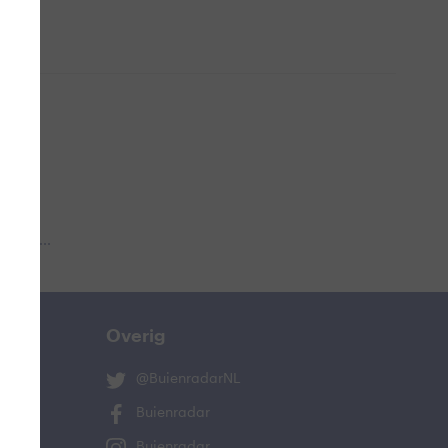
 aub...
Overig
@BuienradarNL
Buienradar
Buienradar