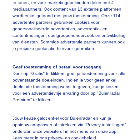
te tonen, en voor marketingdoeleinden delen met 4
mediapartners. Ook content van 13 externe platformen
ente
Regen
Wolken
wordt enkel getoond met jouw toestemming. Onze 114
advertentie partners gebruiken cookies voor
gepersonaliseerde advertenties, advertentie- en
ekijk slideshow
contentmetingen, doelgroepenonderzoek en ontwikkeling
van diensten. Sommige advertentie partners kunnen ook
je precieze geolocatie hiervoor gebruiken.
Geef toestemming of betaal voor toegang
Door op "Gratis" te klikken, geef je toestemming voor alle
Een moment geduld
bovenstaande doeleinden. Indien je voor geen enkel
doeleinde toestemming wenst te geven, kun je kiezen
voor een advertentievrije ervaring door op “Buienradar
Premium” te klikken.
uienradar
Mijn weer
Jouw keuze geldt enkel voor Buienradar en kun je
fsgegevens
De Bilt
opnieuw aanpassen of intrekken via “Privacy-instellingen”
stelde vragen
onderaan onze website of in het menu van onze app.
Lees meer in ons
privacy-
en
cookiebeleid
.
t