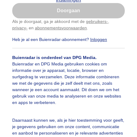
Is goed, toon de popup
Doorgaan
Nu niet, misschien later
Als je doorgaat, ga je akkoord met de
gebruikers-
,
privacy-
en
abonnementsvoorwaarden
.
Gebruik je Safari en wil je niet elke dag deze pop-up
zien?
Heb je al een Buienradar-abonnement?
Inloggen
Klik
hier
om dit aan te passen
Buienradar is onderdeel van DPG Media.
Buienradar en DPG Media gebruiken cookies om
informatie over je apparaat, locatie, browser en
surfgedrag te verzamelen. Deze informatie combineren
we met de gegevens die je zelf deelt met ons, zoals
wanneer je een account aanmaakt. Dit doen we om het
gebruik van onze media te analyseren en onze websites
en apps te verbeteren.
 de camping
Daarnaast kunnen we, als je hier toestemming voor geeft,
je gegevens gebruiken om onze content, communicatie
r: Francien Tax
Gemaakt: 20-05-2026, 50x bekeken
en aanbod te personaliseren en je relevante advertenties