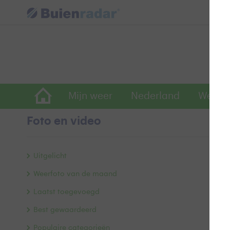
Mijn weer
Nederland
Wereld
Foto en video
E
Uitgelicht
Weerfoto van de maand
Laatst toegevoegd
Best gewaardeerd
Populaire categorieën