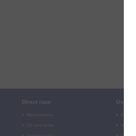
L
B
Direct naar
Over B
Weerstations
Bedrij
24 uurs radar
Veelge
Europa radar
Contac