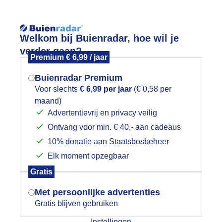
Reisinforma
Welkom bij Buienradar, hoe wil je
verder gaan?
Premium € 6,99 / jaar
Buienradar Premium
Voor slechts
€ 6,99 per jaar
(€ 0,58 per
wijd
Foto en video
Weerzine
maand)
Mogen we je locatie gebruiken voor
Advertentievrij en privacy veilig
het weer?
Zoeken in 
Ontvang voor min. € 40,- aan cadeaus
10% donatie aan Staatsbosbeheer
n weer een regenachtige dag vandaa
Elk moment opzegbaar
Indien je hier nog geen akkoord op hebt
Gratis
gegeven, verschijnt er zo een pop-up uit
je browser waarin deze toestemming
Met persoonlijke advertenties
gevraagd wordt.
Gratis blijven gebruiken
Instellingen