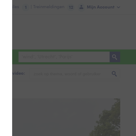
tie:
Files
| Treinmeldingen
Mijn Account
1
12
foto & video:
g