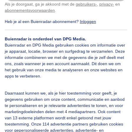
Als je doorgaat, ga je akkoord met de
gebruikers-
,
privacy-
en
Klik
hier
om dit aan te passen
Door: Francien Tax
Gemaakt: 19-05-2026, 24x bekeken
abonnementsvoorwaarden
.
Heb je al een Buienradar-abonnement?
Inloggen
Lente
Regen
Wolken
Buienradar is onderdeel van DPG Media.
Buienradar en DPG Media gebruiken cookies om informatie over
je apparaat, locatie, browser en surfgedrag te verzamelen. Deze
informatie combineren we met de gegevens die je zelf deelt met
Bekijk slideshow
ons, zoals wanneer je een account aanmaakt. Dit doen we om
het gebruik van onze media te analyseren en onze websites en
apps te verbeteren.
Daarnaast kunnen we, als je hier toestemming voor geeft, je
Een moment geduld aub...
gegevens gebruiken om onze content, communicatie en aanbod
te personaliseren en je relevante advertenties te tonen, en voor
marketingdoeleinden delen met 4 mediapartners. Ook content
van 13 externe platformen wordt enkel getoond met jouw
toestemming. Onze 114 advertentie partners gebruiken cookies
voor gepersonaliseerde advertenties, advertentie- en