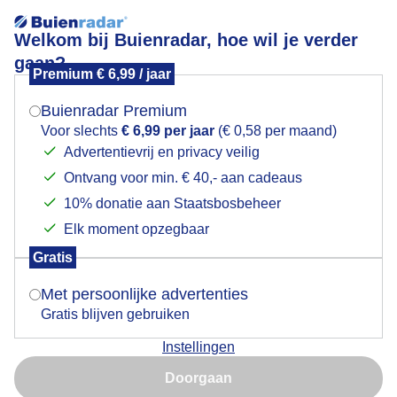
Welkom bij Buienradar, hoe wil je verder
gaan?
Premium € 6,99 / jaar
Mogen we je locatie gebruiken voor het
Lees meer.
weer?
Buienradar Premium
Zachtjes tikt de regen…
Voor slechts
€ 6,99 per jaar
(€ 0,58 per maand)
Advertentievrij en privacy veilig
Ontvang voor min. € 40,- aan cadeaus
Indien je hier nog geen akkoord op hebt gegeven,
verschijnt er zo een pop-up uit je browser waarin
10% donatie aan Staatsbosbeheer
deze toestemming gevraagd wordt.
Elk moment opzegbaar
Gratis
Is goed, toon de popup
Met persoonlijke advertenties
Gratis blijven gebruiken
Instellingen
Nu niet, misschien later
Op mijn autoraam
Doorgaan
Gebruik je Safari en wil je niet elke dag deze pop-up zien?