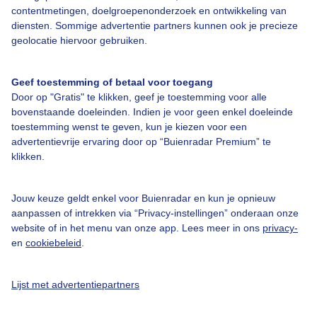
contentmetingen, doelgroepenonderzoek en ontwikkeling van
diensten. Sommige advertentie partners kunnen ook je precieze
Over Buienradar
geolocatie hiervoor gebruiken.
Bedrijfsgegevens
Geef toestemming of betaal voor toegang
Veelgestelde vragen
Door op "Gratis" te klikken, geef je toestemming voor alle
bovenstaande doeleinden. Indien je voor geen enkel doeleinde
Contact
toestemming wenst te geven, kun je kiezen voor een
advertentievrije ervaring door op “Buienradar Premium” te
Toegankelijkheid
klikken.
Gebruikersvoorwaarden
Adverteren
Jouw keuze geldt enkel voor Buienradar en kun je opnieuw
aanpassen of intrekken via “Privacy-instellingen” onderaan onze
Buienradar Team
website of in het menu van onze app. Lees meer in ons
privacy-
Privacy beleid
en
cookiebeleid
.
Cookie beleid
Lijst met advertentiepartners
Privacy instellingen
Gratis weerdata