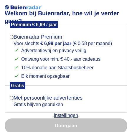
Welkom bij Buienradar, hoe wil je verder
gaan?
Premium € 6,99 / jaar
Mogen we je locatie gebruiken voor het
Lees meer.
weer?
Buienradar Premium
wolken
Voor slechts
€ 6,99 per jaar
(€ 0,58 per maand)
Advertentievrij en privacy veilig
Ontvang voor min. € 40,- aan cadeaus
Indien je hier nog geen akkoord op hebt gegeven,
verschijnt er zo een pop-up uit je browser waarin
10% donatie aan Staatsbosbeheer
deze toestemming gevraagd wordt.
Elk moment opzegbaar
Gratis
Is goed, toon de popup
Met persoonlijke advertenties
Gratis blijven gebruiken
Instellingen
Nu niet, misschien later
Regen? je kan er op wachten...
Doorgaan
Gebruik je Safari en wil je niet elke dag deze pop-up zien?