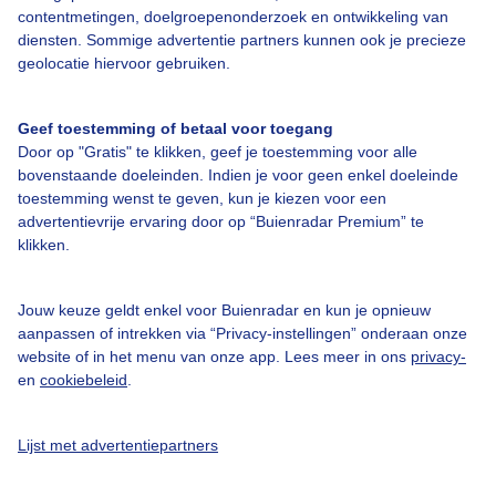
contentmetingen, doelgroepenonderzoek en ontwikkeling van
diensten. Sommige advertentie partners kunnen ook je precieze
Over Buienradar
geolocatie hiervoor gebruiken.
Bedrijfsgegevens
Geef toestemming of betaal voor toegang
Veelgestelde vragen
Door op "Gratis" te klikken, geef je toestemming voor alle
bovenstaande doeleinden. Indien je voor geen enkel doeleinde
Contact
toestemming wenst te geven, kun je kiezen voor een
advertentievrije ervaring door op “Buienradar Premium” te
Toegankelijkheid
klikken.
Gebruikersvoorwaarden
Adverteren
Jouw keuze geldt enkel voor Buienradar en kun je opnieuw
aanpassen of intrekken via “Privacy-instellingen” onderaan onze
Buienradar Team
website of in het menu van onze app. Lees meer in ons
privacy-
Privacy beleid
en
cookiebeleid
.
Cookie beleid
Lijst met advertentiepartners
Privacy instellingen
Gratis weerdata