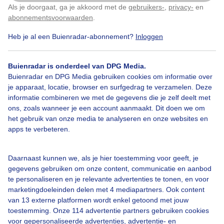
Als je doorgaat, ga je akkoord met de
gebruikers-
,
privacy-
en
Klik
hier
om dit aan te passen
Door: Evert Ats Veerman
Gemaakt: 19-05-2026, 17x bekeken
abonnementsvoorwaarden
.
Heb je al een Buienradar-abonnement?
Inloggen
Regen
Wolken
Buienradar is onderdeel van DPG Media.
Buienradar en DPG Media gebruiken cookies om informatie over
je apparaat, locatie, browser en surfgedrag te verzamelen. Deze
informatie combineren we met de gegevens die je zelf deelt met
Bekijk slideshow
ons, zoals wanneer je een account aanmaakt. Dit doen we om
het gebruik van onze media te analyseren en onze websites en
apps te verbeteren.
Daarnaast kunnen we, als je hier toestemming voor geeft, je
Een moment geduld aub...
gegevens gebruiken om onze content, communicatie en aanbod
te personaliseren en je relevante advertenties te tonen, en voor
marketingdoeleinden delen met 4 mediapartners. Ook content
van 13 externe platformen wordt enkel getoond met jouw
toestemming. Onze 114 advertentie partners gebruiken cookies
voor gepersonaliseerde advertenties, advertentie- en