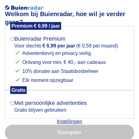
Welkom bij Buienradar, hoe wil je verder
gaan?
Premium € 6,99 / jaar
Mogen we je locatie gebruiken voor het
weer?
Buienradar Premium
Voor slechts
€ 6,99 per jaar
(€ 0,58 per maand)
Advertentievrij en privacy veilig
Een moment geduld aub...
Ontvang voor min. € 40,- aan cadeaus
Indien je hier nog geen akkoord op hebt gegeven,
verschijnt er zo een pop-up uit je browser waarin
10% donatie aan Staatsbosbeheer
deze toestemming gevraagd wordt.
Elk moment opzegbaar
Gratis
Is goed, toon de popup
Met persoonlijke advertenties
Een moment geduld aub...
Gratis blijven gebruiken
Instellingen
Nu niet, misschien later
Doorgaan
Gebruik je Safari en wil je niet elke dag deze pop-up zien?