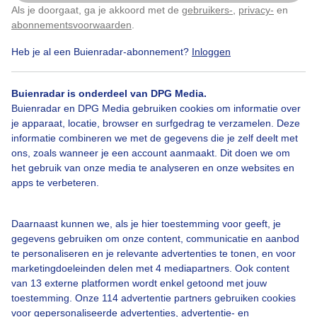
Als je doorgaat, ga je akkoord met de
gebruikers-
,
privacy-
en
Klik
hier
om dit aan te passen
abonnementsvoorwaarden
.
Over Buienradar
Heb je al een Buienradar-abonnement?
Inloggen
Bedrijfsgegevens
Buienradar is onderdeel van DPG Media.
Buienradar en DPG Media gebruiken cookies om informatie over
Veelgestelde vragen
je apparaat, locatie, browser en surfgedrag te verzamelen. Deze
Contact
informatie combineren we met de gegevens die je zelf deelt met
ons, zoals wanneer je een account aanmaakt. Dit doen we om
Toegankelijkheid
het gebruik van onze media te analyseren en onze websites en
apps te verbeteren.
Gebruikersvoorwaarden
Adverteren
Daarnaast kunnen we, als je hier toestemming voor geeft, je
Buienradar Team
gegevens gebruiken om onze content, communicatie en aanbod
te personaliseren en je relevante advertenties te tonen, en voor
Privacy beleid
marketingdoeleinden delen met 4 mediapartners. Ook content
Cookie beleid
van 13 externe platformen wordt enkel getoond met jouw
toestemming. Onze 114 advertentie partners gebruiken cookies
Privacy instellingen
voor gepersonaliseerde advertenties, advertentie- en