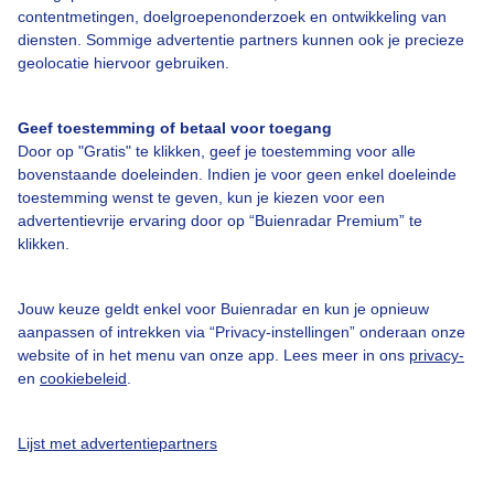
contentmetingen, doelgroepenonderzoek en ontwikkeling van
Veelgestelde vragen
diensten. Sommige advertentie partners kunnen ook je precieze
Contact
geolocatie hiervoor gebruiken.
Toegankelijkheid
Geef toestemming of betaal voor toegang
Gebruikersvoorwaarden
Door op "Gratis" te klikken, geef je toestemming voor alle
Adverteren
bovenstaande doeleinden. Indien je voor geen enkel doeleinde
toestemming wenst te geven, kun je kiezen voor een
Buienradar Team
advertentievrije ervaring door op “Buienradar Premium” te
klikken.
Privacy beleid
Cookie beleid
Jouw keuze geldt enkel voor Buienradar en kun je opnieuw
Privacy instellingen
aanpassen of intrekken via “Privacy-instellingen” onderaan onze
website of in het menu van onze app. Lees meer in ons
privacy-
Gratis weerdata
en
cookiebeleid
.
@BuienradarNL
Lijst met advertentiepartners
Buienradar
Buienradar