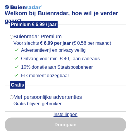
Welkom bij Buienradar, hoe wil je verder
gaan?
Premium € 6,99 / jaar
Mogen we je locatie gebruiken voor het
In de regen!
weer?
Buienradar Premium
Voor slechts
€ 6,99 per jaar
(€ 0,58 per maand)
Advertentievrij en privacy veilig
Ontvang voor min. € 40,- aan cadeaus
Indien je hier nog geen akkoord op hebt gegeven,
verschijnt er zo een pop-up uit je browser waarin
10% donatie aan Staatsbosbeheer
deze toestemming gevraagd wordt.
Elk moment opzegbaar
Gratis
Is goed, toon de popup
Met persoonlijke advertenties
Gratis blijven gebruiken
Instellingen
Nu niet, misschien later
Door: Nely V Frankenhuijzen
Gemaakt: 19-05-2026, 59x bekeken
Doorgaan
Gebruik je Safari en wil je niet elke dag deze pop-up zien?