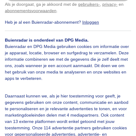
Als je doorgaat, ga je akkoord met de
gebruikers-
,
privacy-
en
Klik
hier
om dit aan te passen
abonnementsvoorwaarden
.
Heb je al een Buienradar-abonnement?
Inloggen
Bekijk slideshow
Buienradar is onderdeel van DPG Media.
Buienradar en DPG Media gebruiken cookies om informatie over
je apparaat, locatie, browser en surfgedrag te verzamelen. Deze
informatie combineren we met de gegevens die je zelf deelt met
ons, zoals wanneer je een account aanmaakt. Dit doen we om
Een moment geduld aub...
het gebruik van onze media te analyseren en onze websites en
apps te verbeteren.
Daarnaast kunnen we, als je hier toestemming voor geeft, je
gegevens gebruiken om onze content, communicatie en aanbod
te personaliseren en je relevante advertenties te tonen, en voor
Over Buienradar
marketingdoeleinden delen met 4 mediapartners. Ook content
van 13 externe platformen wordt enkel getoond met jouw
toestemming. Onze 114 advertentie partners gebruiken cookies
Bedrijfsgegevens
voor gepersonaliseerde advertenties, advertentie- en